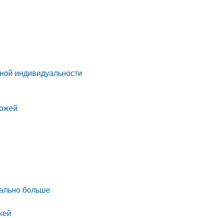
нной индивидуальности
хожей
уально больше
жей