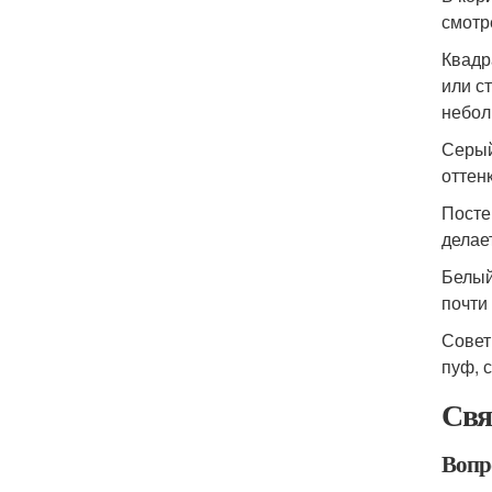
смотр
Квадр
или с
небол
Серый
оттен
Посте
делае
Белый
почти
Совет
пуф, 
Свя
Вопр