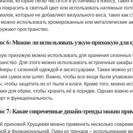
иалов, которые легко чистятся и устойчивы к износу, таких 
 покрасить в светлый цвет или использовать натяжные пот
иалов, которые не добавляют визуального веса, таких как 
 можно использовать хромированные или металлические ак
гружают пространство.
ос 6: Можно ли использовать узкую прихожую для 
зкую прихожую можно использовать для хранения сезонных 
ранство. Для этого можно использовать встроенные шкафы 
йнеры с сезонной одеждой и аксессуарами. Также можно у
ния сумок или шляп. Важно, чтобы все вещи были упакова
ы, чтобы защитить их от пыли и влаги. Кроме того, можно 
ажи для обуви, чтобы хранить её в порядке. Однако важно 
рт и функциональность.
ос 7: Какие современные дизайн-тренды можно при
ой прихожей Хрущевки можно применить несколько совреме
ной и функциональной. Один из трендов – использование м