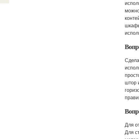
испол
можно
конте
шкафы
испол
Вопр
Сдела
испол
прост
штор 
гориз
прави
Вопр
Для о
Для с