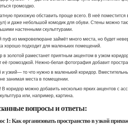
еться громоздко.
атную прихожую обставить проще всего. В неё поместится 
тул) и даже небольшой комодик для обуви. Стены можно та
ьшими настенными скульптурами.
 пуф из микровелюране займёт много места, но будет неве
ка хорошо подходит для маленьких помещений.
р в золотой раместанет приятным акцентом в узком коридоре
т её громоздкой. Нежно-белая фотография добавит простра
 и узкий— то что нужно в маленький коридор. Вместительны
 не занимая места в помещении.
! В коридор можно добавить несколько ярких акцентов с а
скульптура или, например, картина.
занные вопросы и ответы:
ос 1: Как организовать пространство в узкой прих