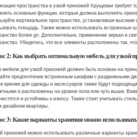
изация пространства в узкой прихожей Хрущевки требует т
елить основные функции, которые должна выполнять прихож
ьзуйте вертикальное пространство, устанавливая высокие
ьзовать площадь. Также можно использовать встроенные ш
ранство более gn. Дополнительно, применение зеркал и св
ранство. Убедитесь, что все элементы расположены так, чт
ос 2: Как выбрать оптимальную мебель для узкой 
 мебели для узкой прихожей должен быть основан на прин
айте предпочтение встроенным шкафам с раздвижными двер
 и крючки для одежды и аксессуаров также будут подходящ
ктными и расположены на уровне пола или чуть выше. Важн
 чистятся и устойчивы к износу. Также стоит учитывать сти
 дизайном квартиры.
ос 3: Какие варианты хранения можно использовать
ой прихожей можно использовать различные варианты хра