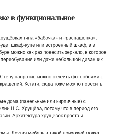
вке в функциональное
 хрущёвках типа «бабочка» и «распашонка».
будет шкаф-купе или встроенный шкаф, а в
уре можно как раз повесить зеркало, в которое
я переобувания или даже небольшой диванчик
 Стену напротив можно оклеить фотообоями с
крашений. Кстати, сюда тоже можно повесить
ые дома (панельные или кирпичные) с
ии Н.С. Хрущёва, потому что в период его
азии. Архитектура хрущёвок проста и
ормы. Другая мебель в такой прихожей может