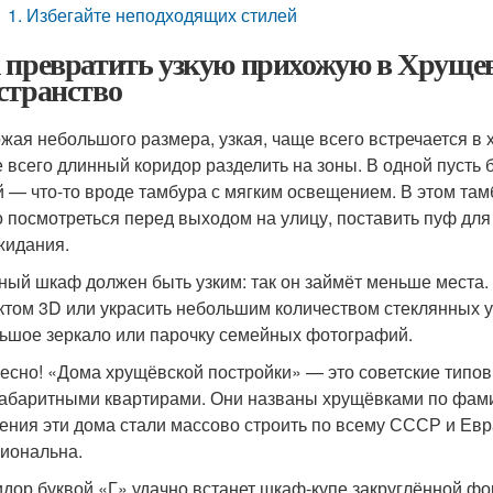
1. Избегайте неподходящих стилей
 превратить узкую прихожую в Хруще
странство
жая небольшого размера, узкая, чаще всего встречается в
 всего длинный коридор разделить на зоны. В одной пусть 
й — что-то вроде тамбура с мягким освещением. В этом тамб
 посмотреться перед выходом на улицу, поставить пуф дл
жидания.
ный шкаф должен быть узким: так он займёт меньше места.
том 3D или украсить небольшим количеством стеклянных у
ьшое зеркало или парочку семейных фотографий.
есно! «Дома хрущёвской постройки» — это советские типов
абаритными квартирами. Они названы хрущёвками по фамил
ения эти дома стали массово строить по всему СССР и Евр
иональна.
идор буквой «Г» удачно встанет шкаф-купе закруглённой ф