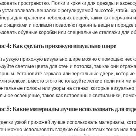
ьзовать пространство. Полки и крючки для одежды и аксес
 устанавливать вешалки с регулируемой высотой, чтобы х
йнеры для хранения небольших вещей, таких как перчатки 
 с ящиками и полками позволяют хранить вещи в порядке и
ьзовать обувные коробки или специальные стеллажи для обу
ос 4: Как сделать прихожую визуально шире
ть узкую прихожую визуально шире можно с помощью неско
ьзуйте светлые цвета для стен и потолка, так как они отраж
орным. Установите зеркала или зеркальные двери, которые
или жалюзи, вместо этого используйте легкие тюли или ми
онтальные полосы или узоры на стенах, которые визуально
льное освещение, такое как встроенные светильники, помо
ос 5: Какие материалы лучше использовать для отд
тделки узкой прихожей лучше использовать материалы, кот
тен можно использовать гладкие обои светлых тонов или по