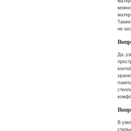
матер
можно
матер
Также
не за
Вопр
Да, у
прост
конте
хране
пакет
стелл
комфо
Вопр
В узк
стиль