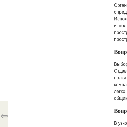
Орган
опред
Испол
испол
прост
прост
Вопр
Выбор
Отдав
полки
компа
легко
общим
Вопр
⇦
В узк