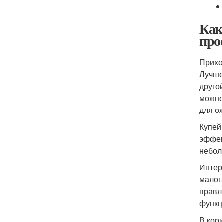
Как
про
Прихо
Лучше
друго
можно
для о
Купей
эффек
небол
Интер
малог
правл
функц
В кор