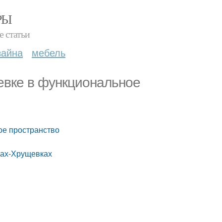
РЫ
е статьи
зайна
мебель
евке в функциональное
ое пространство
рах-Хрущевках