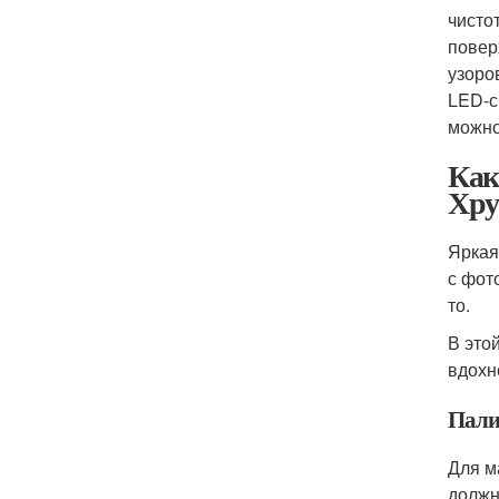
чисто
повер
узоро
LED-с
можно
Как
Хру
Яркая
с фот
то.
В это
вдохн
Пали
Для м
должн