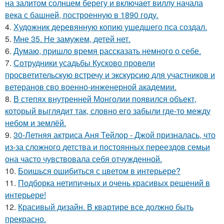
на залитом солнцем берегу и включает виллу начала
века с башней, построенную в 1890 году.
4.
Художник деревянную копию ушедшего пса создал.
5.
Мне 35. Не замужем, детей нет.
6.
Думаю, пришло время рассказать немного о себе.
7.
Сотрудники усадьбы Кусково провели
просветительскую встречу и экскурсию для участников и
ветеранов сво военно-инженерной академии.
8.
В степях внутренней Монголии появился объект,
который выглядит так, словно его забыли где-то между
небом и землёй.
9.
30-Летняя актриса Аня Тейлор - Джой призналась, что
из-за сложного детства и постоянных переездов семьи
она часто чувствовала себя отчужденной.
10.
Боишься ошибиться с цветом в интерьере?
11.
Подборка нетипичных и очень красивых решений в
интерьере!
12.
Красивый дизайн. В квартире все должно быть
прекрасно.