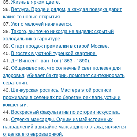
35.
Жизнь в ярком цвете.
36.
Ветлуга. Вроде и рядом, а каждая поездка дарит
какие то новые открытия.
37.
Уют с мелочей начинается.
38.
Такого, вы точно никогда не видели: скрытый
холодильник в гарнитуре.
39.
Старт продаж премиалки в старой Москве.
40.
В гостях в уютной турецкой квартире.
41.
ДР Винсент_ван_Гог (1853 - 1890).
42.
Общеизвестно, что солнечный свет полезен для
здоровья, убивает бактерии, помогает синтезировать
сератонин.
43.
Шенкурская роспись. Мастера этой росписи
проживали в селениях по берегам рек ваги, устьи и
кокшеньги.
44.
Воскресный факультатив по истории искусства.
45.
Отделка мансарды. Одним из мэйнстримных
направлений в дизайне мансардного этажа, является
отделка его евровагонкой.