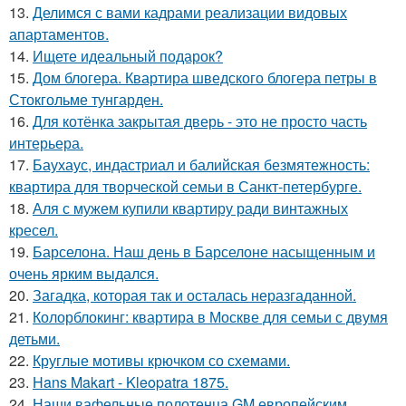
13.
Делимся с вами кадрами реализации видовых
апартаментов.
14.
Ищете идеальный подарок?
15.
Дом блогера. Квартира шведского блогера петры в
Стокгольме тунгарден.
16.
Для котёнка закрытая дверь - это не просто часть
интерьера.
17.
Баухаус, индастриал и балийская безмятежность:
квартира для творческой семьи в Санкт-петербурге.
18.
Аля с мужем купили квартиру ради винтажных
кресел.
19.
Барселона. Наш день в Барселоне насыщенным и
очень ярким выдался.
20.
Загадка, которая так и осталась неразгаданной.
21.
Колорблокинг: квартира в Москве для семьи с двумя
детьми.
22.
Круглые мотивы крючком со схемами.
23.
Hans Makart - Kleopatra 1875.
24.
Наши вафельные полотенца GM европейским