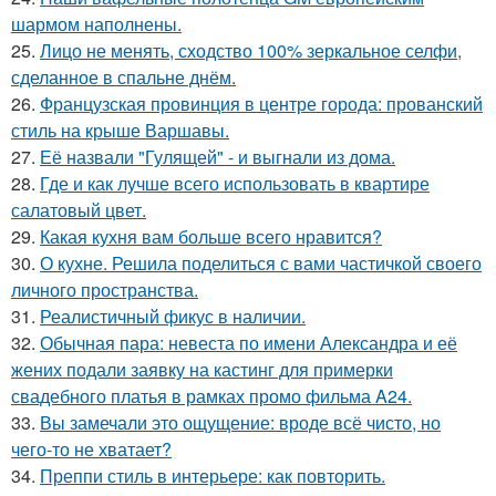
шармом наполнены.
25.
Лицо не менять, сходство 100% зеркальное селфи,
сделанное в спальне днём.
26.
Французская провинция в центре города: прованский
стиль на крыше Варшавы.
27.
Её назвали "Гулящей" - и выгнали из дома.
28.
Где и как лучше всего использовать в квартире
салатовый цвет.
29.
Какая кухня вам больше всего нравится?
30.
О кухне. Решила поделиться с вами частичкой своего
личного пространства.
31.
Реалистичный фикус в наличии.
32.
Обычная пара: невеста по имени Александра и её
жених подали заявку на кастинг для примерки
свадебного платья в рамках промо фильма A24.
33.
Вы замечали это ощущение: вроде всё чисто, но
чего-то не хватает?
34.
Преппи стиль в интерьере: как повторить.