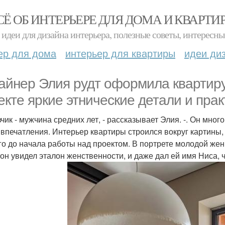
СЁ ОБ ИНТЕРЬЕРЕ ДЛЯ ДОМА И КВАРТИ
идеи для дизайна интерьера, полезные советы, интересны
ер для дома
интерьер для квартиры
идеи ди
айнер Элия рудт оформила квартиру
екте яркие этнические детали и пра
зчик - мужчина средних лет, - рассказывает Элия. -. Он мно
 впечатления. Интерьер квартиры строился вокруг картины,
го до начала работы над проектом. В портрете молодой жен
 он увидел эталон женственности, и даже дал ей имя Ниса, 