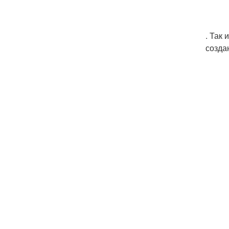
. Так
созда