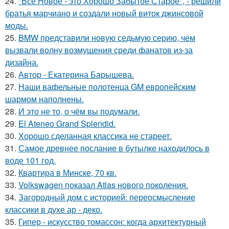
24.
"Все Новое - это Хорошо Забытое Старое", - решили
братья марчиано и создали новый виток джинсовой
моды.
25.
BMW представили новую седьмую серию, чем
вызвали волну возмущения среди фанатов из-за
дизайна.
26.
Автор - Екатерина Барышева.
27.
Наши вафельные полотенца GM европейским
шармом наполнены.
28.
И это не то, о чём вы подумали.
29.
El Ateneo Grand Splendid.
30.
Хорошо сделанная классика не стареет.
31.
Самое древнее послание в бутылке находилось в
воде 101 год.
32.
Квартира в Минске, 70 кв.
33.
Volkswagen показал Atlas нового поколения.
34.
Загородный дом с историей: переосмысление
классики в духе ар - деко.
35.
Гипер - искусство томассон: когда архитектурный