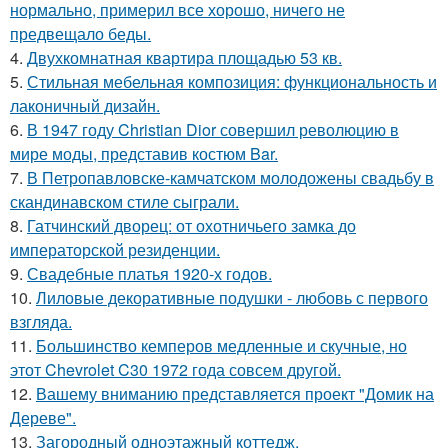
нормально, примерил все хорошо, ничего не
предвещало беды.
4.
Двухкомнатная квартира площадью 53 кв.
5.
Стильная мебельная композиция: функциональность и
лаконичный дизайн.
6.
В 1947 году Christian Dior совершил революцию в
мире моды, представив костюм Bar.
7.
В Петропавловске-камчатском молодожены свадьбу в
скандинавском стиле сыграли.
8.
Гатчинский дворец: от охотничьего замка до
императорской резиденции.
9.
Свадебные платья 1920-х годов.
10.
Лиловые декоративные подушки - любовь с первого
взгляда.
11.
Большинство кемперов медленные и скучные, но
этот Chevrolet C30 1972 года совсем другой.
12.
Вашему вниманию представляется проект "Домик на
Дереве".
13.
Загородный одноэтажный коттедж.