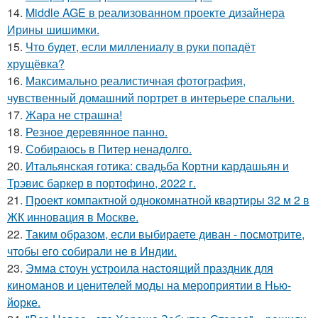
14.
Middle AGE в реализованном проекте дизайнера
Ирины шишимки.
15.
Что будет, если миллениалу в руки попадёт
хрущёвка?
16.
Максимально реалистичная фотография,
чувственный домашний портрет в интерьере спальни.
17.
Жара не страшна!
18.
Резное деревянное панно.
19.
Собираюсь в Питер ненадолго.
20.
Итальянская готика: свадьба Кортни кардашьян и
Трэвис баркер в портофино, 2022 г.
21.
Проект компактной однокомнатной квартиры 32 м 2 в
ЖК инновация в Москве.
22.
Таким образом, если выбираете диван - посмотрите,
чтобы его собирали не в Индии.
23.
Эмма стоун устроила настоящий праздник для
киноманов и ценителей моды на мероприятии в Нью-
йорке.