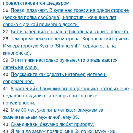
провал становится шедевром.
36.
Поезд, плацкарт. В купе нас трое: я на одной стороне
(верхняя полка свободна), напротив - женщина лет
сорока с дочкой примерно десяти.
37.
Вот и завершилась наша финальная защита проекта.
38.
Тем временем я пересмотрела "Королевский Приём /
Императорскую Кухню (Shang shi)", сериал есть на
кинопоиске).
39.
Эти птички настолько ручные, что отказываются
лететь на улицу!
40.
Подскажите как сделать интерьер уютнее и
современнее.
41.
5 растений с бабушкиного подоконника, которых еще
недавно стыдились, а теперь они - на пике
популярности.
42.
Мне 30 лет, уже пять лет как я замужем за
замечательным мужчиной, ему 35.
43.
Скандинавы безумно любят природу.
44.
Я вышла замуж поздно: мне было 33, мужу - 36.