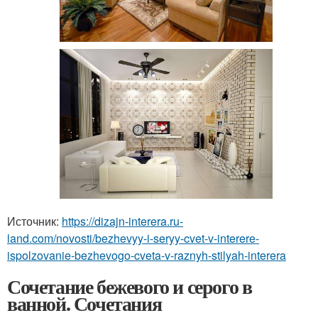
Источник:
https://dizajn-interera.ru-
land.com/novosti/bezhevyy-i-seryy-cvet-v-interere-
ispolzovanie-bezhevogo-cveta-v-raznyh-stilyah-interera
Сочетание бежевого и серого в
ванной. Сочетания