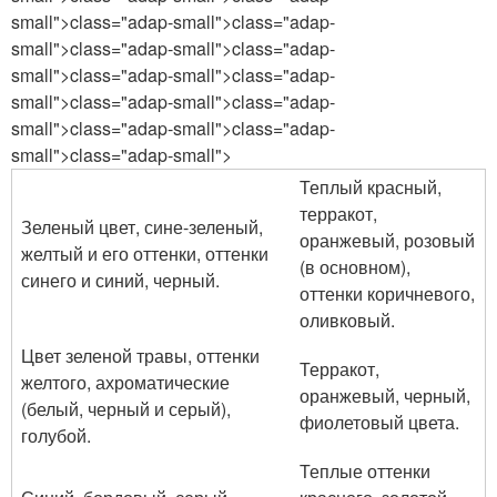
small">class="adap-small">class="adap-
small">class="adap-small">class="adap-
small">class="adap-small">class="adap-
small">class="adap-small">class="adap-
small">class="adap-small">class="adap-
small">class="adap-small">
Теплый красный,
терракот,
Зеленый цвет, сине-зеленый,
оранжевый, розовый
желтый и его оттенки, оттенки
(в основном),
синего и синий, черный.
оттенки коричневого,
оливковый.
Цвет зеленой травы, оттенки
Терракот,
желтого, ахроматические
оранжевый, черный,
(белый, черный и серый),
фиолетовый цвета.
голубой.
Теплые оттенки