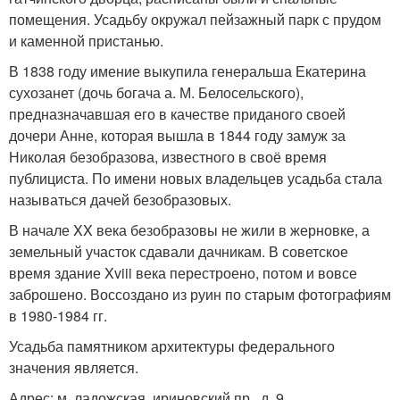
помещения. Усадьбу окружал пейзажный парк с прудом
и каменной пристанью.
В 1838 году имение выкупила генеральша Екатерина
сухозанет (дочь богача а. М. Белосельского),
предназначавшая его в качестве приданого своей
дочери Анне, которая вышла в 1844 году замуж за
Николая безобразова, известного в своё время
публициста. По имени новых владельцев усадьба стала
называться дачей безобразовых.
В начале XX века безобразовы не жили в жерновке, а
земельный участок сдавали дачникам. В советское
время здание Xviii века перестроено, потом и вовсе
заброшено. Воссоздано из руин по старым фотографиям
в 1980-1984 гг.
Усадьба памятником архитектуры федерального
значения является.
Адрес: м. ладожская, ириновский пр., д. 9.