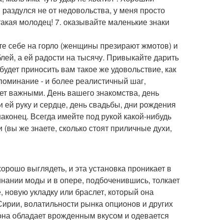
 я раздулся не от недовольства, у меня просто
такая молодец! 7. оказывайте маленькие знаки
йте себе на горло (женщины презирают жмотов) и
блей, а ей радости на тысячу. Привыкайте дарить
будет приносить вам такое же удовольствие, как
поминание - и более реалистичный шаг,
ает важными. День вашего знакомства, день
и ей руку и сердце, день свадьбы, дни рождения
наконец. Всегда имейте под рукой какой-нибудь
(вы же знаете, сколько стоят приличные духи,
рошо выглядеть, и эта установка проникает в
инании моды и в опере, подбоченившись, толкает
, новую укладку или браслет, который она
Сирии, волатильности рынка опционов и других
 она обладает врожденным вкусом и одевается