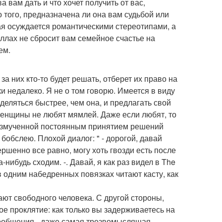
а вам дать и что хочет получить от вас,
 того, предназначена ли она вам судьбой или
рая осуждается романтическими стереотипами, а
ллах не сбросит вам семейное счастье на
ем.
 них кто-то будет решать, отберет их право на
ки недалеко. Я не о том говорю. Имеется в виду
деляться быстрее, чем она, и предлагать свой
 женщины не любят мямлей. Даже если любят, то
у измученной постоянным принятием решений
бобслею. Плохой диалог: " - дорогой, давай
ершенно все равно, могу хоть гвозди есть после
-нибудь сходим. -. Давай, я как раз видел в The
в одним набедренных повязках читают касту, как
ют свободного человека. С другой стороны,
ное проклятие: как только вы задерживаетесь на
 сообщения - даже самая трезвомыслящая