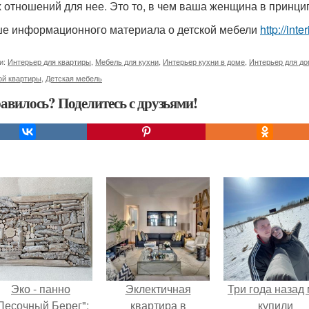
 отношений для нее. Это то, в чем ваша женщина в принци
е информационного материала о детской мебели
http://int
и:
Интерьер для квартиры
,
Мебель для кухни
,
Интерьер кухни в доме
,
Интерьер для д
ой квартиры
,
Детская мебель
авилось? Поделитесь с друзьями!
Эко - панно
Эклектичная
Три года назад
Песочный Берег":
квартира в
купили