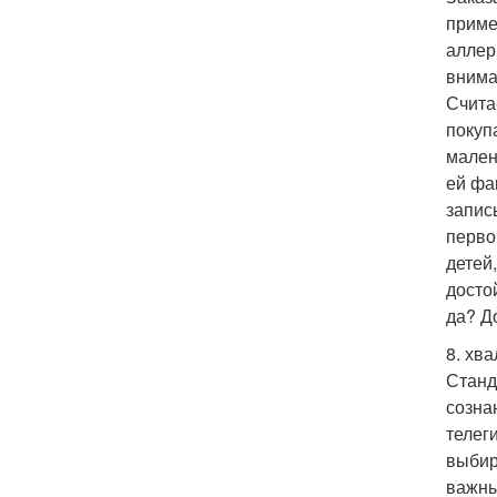
пример
аллер
внима
Счита
покуп
мален
ей фа
запис
перво
детей
досто
да? Д
8. хв
Станд
созна
телег
выбир
важны