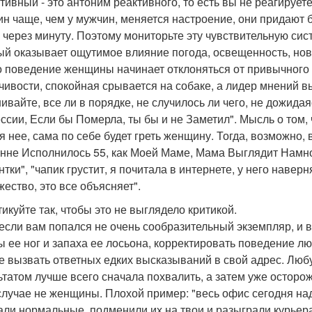
тивный - это антоним реактивного, то есть вы не реагирует
н чаще, чем у мужчин, меняется настроение, они придают
 через минуту. Поэтому мониторьте эту чувствительную сист
ый оказывает ощутимое влияние погода, освещенность, новос
о поведение женщины начинает отклоняться от привычного -
чивости, спокойная срывается на собаке, а лидер мнений в
ивайте, все ли в порядке, не случилось ли чего, не дожидая
ссии, Если бы Померла, ты бы и не Заметил". Мысль о том, 
ля нее, сама по себе будет греть женщину. Тогда, возможно
нне Исполнилось 55, как Моей Маме, Мама Выглядит Намног
тки", "чапик грустит, я почитала в интернете, у него наверн
жество, это все объясняет".
тикуйте так, чтобы это не выглядело критикой.
если вам попался не очень сообразительный экземпляр, и вы
 ее ног и запаха ее лосьона, корректировать поведение лю
не вызвать ответных едких высказываний в свой адрес. Лю
ьтатом лучше всего сначала похвалить, а затем уже осторож
случае не женщины. Плохой пример: "весь офис сегодня над
али нормальные, подменили их на твои и разыграли курьера