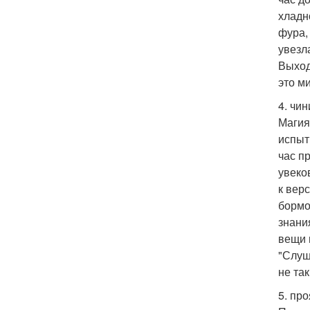
хладн
фура,
увезл
Выход
это м
4. чи
Магия
испыт
час п
увеко
к вер
бормо
знани
вещи 
"Слуш
не та
5. пр