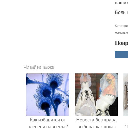
ваших
Больш
Категори
маленьк
Понр
Читайте также
Как избавится от
Невеста без права
плесени навсегда?
выбора: как показ
"