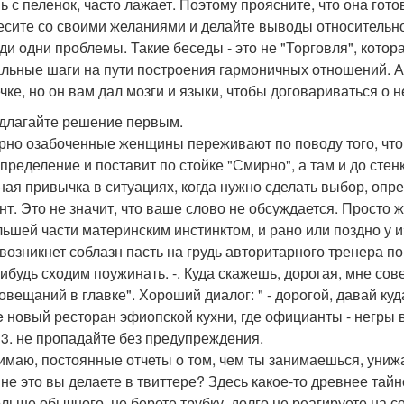
 с пеленок, часто лажает. Поэтому проясните, что она готов
есите со своими желаниями и делайте выводы относительно
ди одни проблемы. Такие беседы - это не "Торговля", кото
льные шаги на пути построения гармоничных отношений. А
чке, но он вам дал мозги и языки, чтобы договариваться о н
едлагайте решение первым.
рно озабоченные женщины переживают по поводу того, что за
пределение и поставит по стойке "Смирно", а там и до стен
ная привычка в ситуациях, когда нужно сделать выбор, опре
нт. Это не значит, что ваше слово не обсуждается. Просто
льшей части материнским инстинктом, и рано или поздно 
возникнет соблазн пасть на грудь авторитарного тренера по 
нибудь сходим поужинать. -. Куда скажешь, дорогая, мне сов
овещаний в главке". Хороший диалог: " - дорогой, давай куда
ge новый ресторан эфиопской кухни, где официанты - негры 
 3. не пропадайте без предупреждения.
имаю, постоянные отчеты о том, чем ты занимаешься, унижа
 не это вы делаете в твиттере? Здесь какое-то древнее тай
ольше обычного, не берете трубку, долго не реагируете на