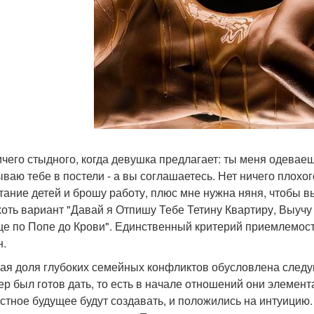
ичего стыдного, когда девушка предлагает: ты меня одеваеш
ываю тебе в постели - а вы соглашаетесь. Нет ничего плохог
тание детей и брошу работу, плюс мне нужна няня, чтобы в
хоть вариант "Давай я Отпишу Тебе Тетину Квартиру, Выучу
е по Попе до Крови". Единственный критерий приемлемост
н.
ая доля глубоких семейных конфликтов обусловлена следующ
ер был готов дать, то есть в начале отношений они элемент
стное будущее будут создавать, и положились на интуицию.