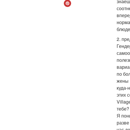
знаешь
соотн
впере
норма
блюде
2. пр
Генде
самоо
полез
вариа
по бо
жены 
куда-
этих с
Villa
тебе?
Я пон
разве
час д