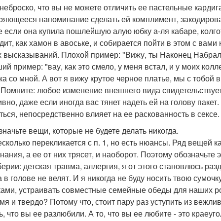
 неброско, что вы не можете отличить ее пастельные кардига
ряющееся напоминание сделать ей комплимент, закодирова
е если она купила пошлейшую алую юбку а-ля кабаре, колгот
дит, как хамон в авоське, и собирается пойти в этом с вами
х высказываний. Плохой пример: "Вижу, ты Наконец Набрал
й пример: "вау, как это смело, у меня встал, и у моих колле
ка со мной. А вот я вижу крутое черное платье, мы с тобой 
 Помните: любое изменение внешнего вида свидетельствует
вно, даже если иногда вас тянет надеть ей на голову пакет.
ться, непосредственно влияет на ее раскованность в сексе.
означьте вещи, которые не будете делать никогда.
есколько перекликается с п. 1, но есть нюансы. Ряд вещей
нания, а ее от них трясет, и наоборот. Поэтому обозначьте э
ерии: детская травма, аллергия, я от этого становлюсь ра
 в голове не велят. И я никогда не буду носить твою сумочк
ами, устраивать совместные семейные обеды для наших ро
мя и твердо? Потому что, стоит пару раз уступить из вежли
ь, что вы ее разлюбили. А то, что вы ее любите - это краеу