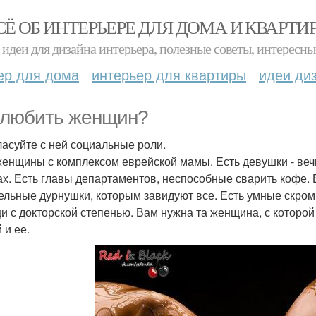
СЁ ОБ ИНТЕРЬЕРЕ ДЛЯ ДОМА И КВАРТИ
идеи для дизайна интерьера, полезные советы, интересны
ер для дома
интерьер для квартиры
идеи ди
 любить женщин?
гласуйте с ней социальные роли.
женщины с комплексом еврейской мамы. Есть девушки - вечны
ах. Есть главы департаментов, неспособные сварить кофе. 
ельные дурнушки, которым завидуют все. Есть умные скро
и с докторской степенью. Вам нужна та женщина, с которой
 и ее.