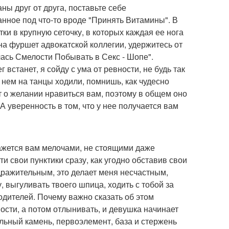
ны друг от друга, поставьте себе
нное под что-то вроде "Принять Витамины". В
ки в крупную сеточку, в которых каждая ее нога
 на фуршет адвокатской коллегии, удержитесь от
ась Смелости Побывать в Секс - Шопе".
г встанет, я сойду с ума от ревности, не будь так
в нем на танцы ходили, помнишь, как чудесно
 о желании нравиться вам, поэтому в общем оно
 А уверенность в том, что у нее получается вам
 кажется вам мелочами, не стоящими даже
ти свои пунктики сразу, как угодно обставив свои
здражительным, это делает меня несчастным,
у, выгуливать твоего шпица, ходить с тобой за
дителей. Почему важно сказать об этом
вости, а потом отлынивать, и девушка начинает
гольный камень, первоэлемент, база и стержень