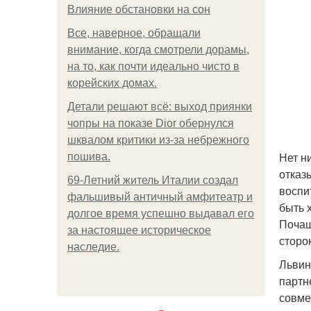
Влияние обстановки на сон
Все, наверное, обращали
внимание, когда смотрели дорамы,
на то, как почти идеально чисто в
корейских домах.
Детали решают всё: выход приянки
чопры на показе Dior обернулся
шквалом критики из-за небрежного
Нет н
пошива.
отказ
69-Летний житель Италии создал
воспи
фальшивый античный амфитеатр и
быть 
долгое время успешно выдавал его
Почащ
за настоящее историческое
сторо
наследие.
Львин
партн
совме