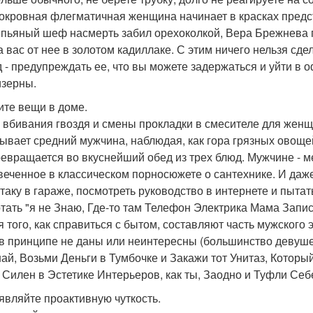
окровная флегматичная женщина начинает в красках предст
 пьяный шеф насмерть забил орехоколкой, Вера Брежнева 
а вас от нее в золотом кадиллаке. С этим ничего нельзя сд
 - предупреждать ее, что вы можете задержаться и уйти в
изерны.
ните вещи в доме.
 вбивания гвоздя и смены прокладки в смесителе для жен
ывает средний мужчина, наблюдая, как гора грязных овоще
ревращается во вкуснейший обед из трех блюд. Мужчине - м
веченное в классическом порносюжете о сантехнике. И даже
стаку в гараже, посмотреть руководство в интернете и пыт
тать "я не Знаю, Где-то там Телефон Электрика Мама Запи
я того, как справиться с бытом, составляют часть мужского
в принципе не даны или неинтересны (большинство девуше
ай, Возьми Деньги в Тумбочке и Закажи тот Унитаз, Который
к Силен в Эстетике Интерьеров, как ты, Заодно и Туфли Се
оявляйте проактивную чуткость.