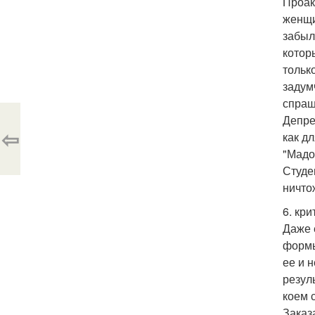
Проак
женщи
забыл
котор
тольк
задум
спраш
Депре
⇦
как д
"Мадо
Студен
ничто
6. кри
Даже 
формы
ее и 
резул
коем 
Заказ