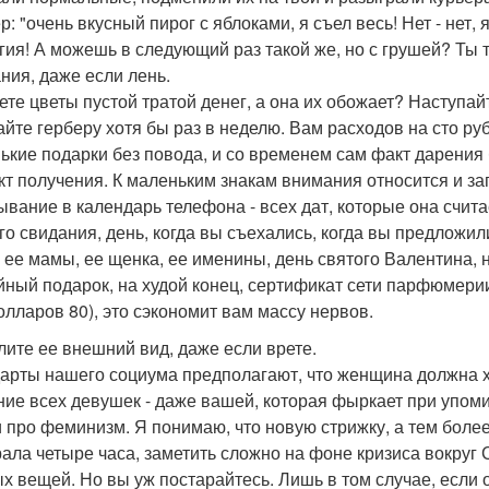
: "очень вкусный пирог с яблоками, я съел весь! Нет - нет,
гия! А можешь в следующий раз такой же, но с грушей? Ты 
ния, даже если лень.
ете цветы пустой тратой денег, а она их обожает? Наступа
айте герберу хотя бы раз в неделю. Вам расходов на сто ру
ькие подарки без повода, и со временем сам факт дарения 
кт получения. К маленьким знакам внимания относится и за
ывание в календарь телефона - всех дат, которые она счит
го свидания, день, когда вы съехались, когда вы предложил
, ее мамы, ее щенка, ее именины, день святого Валентина, 
йный подарок, на худой конец, сертификат сети парфюмерии 
олларов 80), это сэкономит вам массу нервов.
алите ее внешний вид, даже если врете.
арты нашего социума предполагают, что женщина должна хо
ние всех девушек - даже вашей, которая фыркает при упом
и про феминизм. Я понимаю, что новую стрижку, а тем более
ала четыре часа, заметить сложно на фоне кризиса вокруг 
х вещей. Но вы уж постарайтесь. Лишь в том случае, если