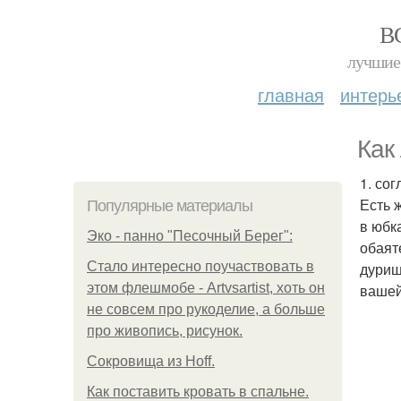
В
лучшие 
главная
интерь
Как
1. со
Есть 
Популярные материалы
в юбк
Эко - панно "Песочный Берег":
обаят
Стало интересно поучаствовать в
дурищ
этом флешмобе - Artvsartist, хоть он
вашей
не совсем про рукоделие, а больше
про живопись, рисунок.
Сокровища из Hoff.
Как поставить кровать в спальне.