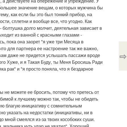
е, а действуете на опережение и упреждение. У
 большее значение вещам, о которых мужчина бы
ему, как если бы это был тонкий прибор, на
ти, сплетни и вообще все, что угодно. Как
 болтушка долго молчит, деятельная зависает в
ыходит из ванной с красными глазами -
сь, пока она заорет "я уже три Месяца в
что для партнера ее настроение так же важно,
⇨
, вам даже не придется услышать пассажи вроде
о Хуже, и я Такая Буду, ты Меня Бросишь Ради
яка рак" и "я просто поняла, что я бездарное
 не можете ее бросить, потому что претесь от
бимой к лучшему можно так, чтобы не обидеть
бую благую инициативу с сомнительным
но указать на недостатки (инициативы, ни в
о мной смеялся из-за твоих кособоких суши.
, мальчика чуть удар не хватил". Хороший