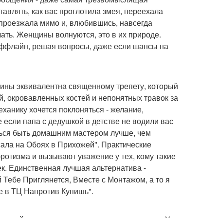
авлять, как вас проглотила змея, переехала
проезжала мимо и, влюбившись, навсегда
елать. Женщины волнуются, это в их природе.
 оффлайн, решая вопросы, даже если шансы на
щины эквивалентна священному трепету, который
й, окровавленных костей и непонятных травок за
еханику хочется поклоняться - желание,
 если папа с дедушкой в детстве не водили вас
аться быть домашним мастером лучше, чем
сала на Обоях в Прихожей". Практические
 эротизма и вызывают уважение у тех, кому такие
к. Единственная лучшая альтернатива -
 Тебе Приглянется, Вместе с Монтажом, а то я
бе в ТЦ Напротив Купишь".