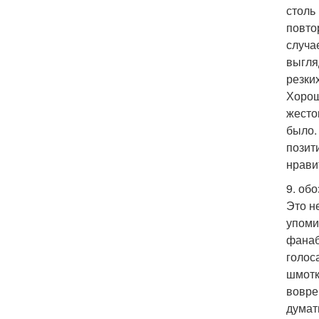
столь
повто
случа
выгля
резки
Хороши
жесто
было.
позити
нрави
9. об
Это н
упоми
фанаб
голоса
шмотк
вовре
думат