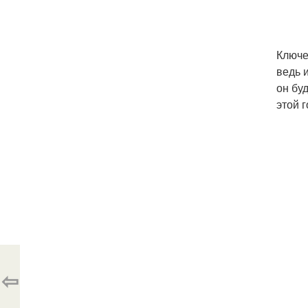
Ключе
ведь 
он бу
этой 
⇦