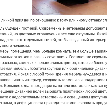
 личной приязни по отношению к тому или иному оттенку сле
ль будущей гостиной. Современные интерьеры допускают 
етаний, но цветовые ограничения все еще актуальны. Диза
надлежность отдельных стилей, чтобы созданный интерьер 
умного человека.
меры помещения. Чем больше комната, тем больше вариант
личных оттенков в разных сочетаниях. Гостиная же скромны
тральных, светлых и ненавязчивых цветов, которые более
аемая мебель. Любители крупной или оригинальной дизай
страстия. Яркая с любой точки зрения мебель нуждается в
вновешивать интерьер, создавать гармонию и поддерживат
т. Большие окна, выходящие на юг или восток, считаются л
ещении дизайнер волен выбирать практически любой цвет, и
нате с недостаточным естественным освещением доступна
енками, а дефицит света приходится компенсировать про