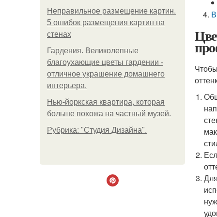
Неправильное размещение картин.
В
5 ошибок размещения картин на
Цве
стенах
про
Гардения. Великолепные
благоухающие цветы гардении -
Чтобы
отличное украшение домашнего
оттен
интерьера.
Общ
Нью-йоркская квартира, которая
нап
больше похожа на частный музей.
сте
Рубрика: "Студия Дизайна".
мак
сти
Есл
отт
Для
исп
нуж
удо