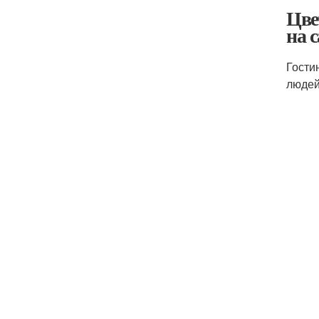
Цве
на 
Гости
людей