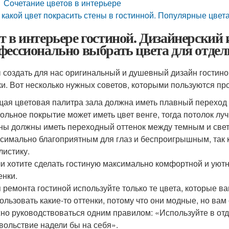
Сочетание цветов в интерьере
 какой цвет покрасить стены в гостинной. Популярные цвета
т в интерьере гостиной. Дизайнерский 
фессионально выбрать цвета для отде
 создать для нас оригинальный и душевный дизайн гостин
ки. Вот несколько нужных советов, которыми пользуются п
ая цветовая палитра зала должна иметь плавный переход о
ольное покрытие может иметь цвет венге, тогда потолок л
ны должны иметь переходный оттенок между темным и свет
симально благоприятным для глаз и беспроигрышным, так 
листику.
и хотите сделать гостиную максимально комфортной и уютн
енки.
 ремонта гостиной используйте только те цвета, которые в
ользовать какие-то оттенки, потому что они модные, но вам
но руководствоваться одним правилом: «Используйте в отде
вольствие надели бы на себя».