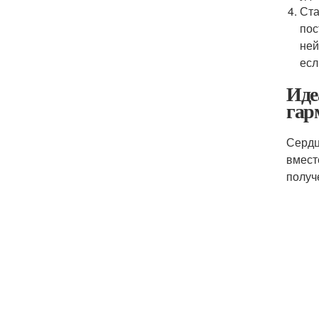
Ста
пос
ней
есл
Иде
гар
Сердц
вмест
получ