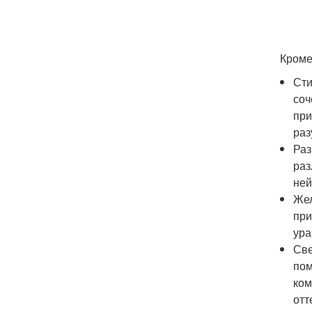
Кроме
Сти
соч
при
раз
Раз
раз
ней
Жел
при
ура
Све
пом
ком
отт