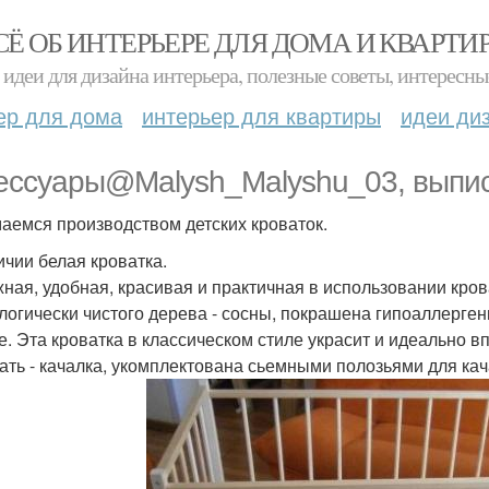
СЁ ОБ ИНТЕРЬЕРЕ ДЛЯ ДОМА И КВАРТИ
идеи для дизайна интерьера, полезные советы, интересны
ер для дома
интерьер для квартиры
идеи ди
ессуары@Malysh_Malyshu_03, выпи
аемся производством детских кроваток.
ичии белая кроватка.
ная, удобная, красивая и практичная в использовании кро
ологически чистого дерева - сосны, покрашена гипоаллерге
е. Эта кроватка в классическом стиле украсит и идеально в
вать - качалка, укомплектована сьемными полозьями для кач