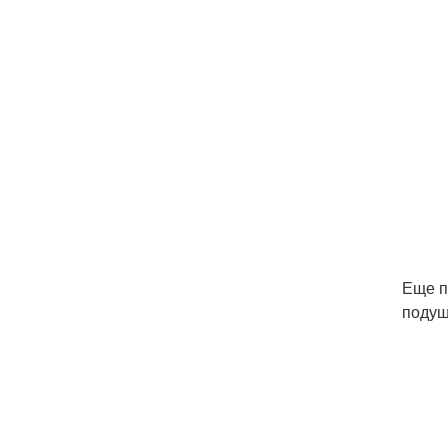
Еще п
подуш