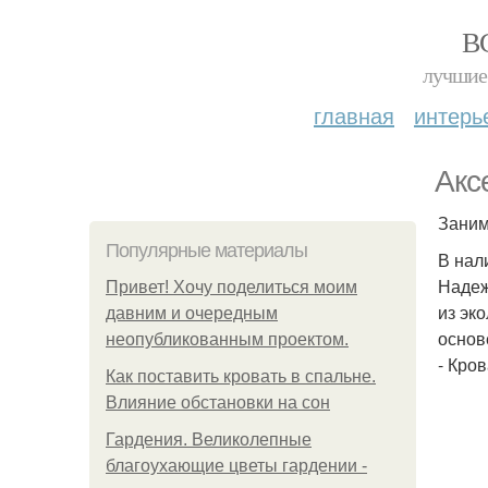
В
лучшие 
главная
интерь
Акс
Заним
Популярные материалы
В нал
Надеж
Привет! Хочу поделиться моим
из эк
давним и очередным
основ
неопубликованным проектом.
- Кро
Как поставить кровать в спальне.
Влияние обстановки на сон
Гардения. Великолепные
благоухающие цветы гардении -