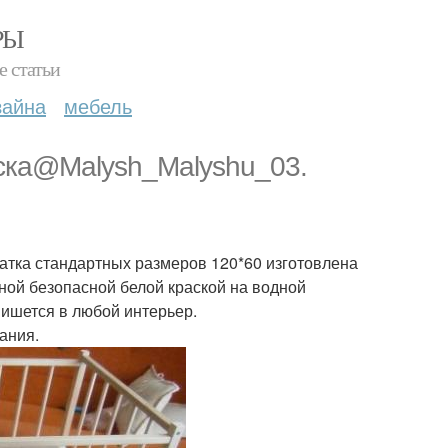
РЫ
е статьи
зайна
мебель
ска@Malysh_Malyshu_03.
ватка стандартных размеров 120*60 изготовлена
нной безопасной белой краской на водной
пишется в любой интерьер.
ания.