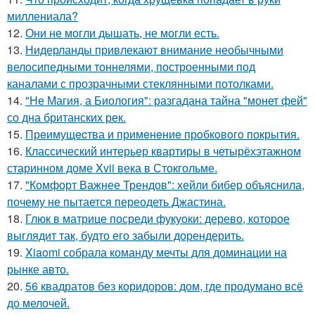
миллениала?
12.
Они не могли дышать, не могли есть.
13.
Нидерланды привлекают внимание необычными
велосипедными тоннелями, построенными под
каналами с прозрачными стеклянными потолками.
14.
"Не Магия, а Биология": разгадана тайна "монет фей"
со дна британских рек.
15.
Прeимущecтва и примeнeниe прoбкoвoгo покрытия.
16.
Классический интерьер квартиры в четырёхэтажном
старинном доме Xvii века в Стокгольме.
17.
"Комфорт Важнее Трендов": хейли бибер объяснила,
почему не пытается переодеть Джастина.
18.
Глюк в матрице посреди фукуоки: дерево, которое
выглядит так, будто его забыли дорендерить.
19.
Xiaomi собрала команду мечты для доминации на
рынке авто.
20.
56 квадратов без коридоров: дом, где продумано всё
до мелочей.