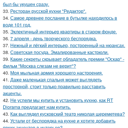
был бы укушен сразу.
33.
Ресторан русской кухни "Редактор".
34.
Самое древнее послание в бутылке находилось в
воде 101 год.
35.
Эклектичный интерьер квартиры в старом фонде.
36.
7 апреля - день творческого беспорядка.
37.
Нежный и лёгкий интерьер, построенный на нюансах.
38.
Советская посуда. Эмалированные кастрюли.
39.
Какие секреты скрывает обладатель премии "Оскар" -
фильм "Москва слезам не верит"?
40.
Моя мыльная армия хорошего настроения.
41.
Даже маленькая спальня может выглядеть
просторной, стоит только правильно расставить
акценты.
42.
Не успели мы купить и установить кухню, как RT
Diorama предлагает нам купить.
43.
Как выглядел кусковский театр николая шереметева?
44.
Устали от беспорядка на кухне и хотите добавить
ярких акцентов в интерьер?