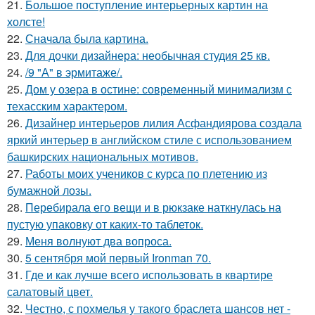
21.
Большое поступление интерьерных картин на
холсте!
22.
Сначала была картина.
23.
Для дочки дизайнера: необычная студия 25 кв.
24.
/9 "А" в эрмитаже/.
25.
Дом у озера в остине: современный минимализм с
техасским характером.
26.
Дизайнер интерьеров лилия Асфандиярова создала
яркий интерьер в английском стиле с использованием
башкирских национальных мотивов.
27.
Работы моих учеников с курса по плетению из
бумажной лозы.
28.
Перебирала его вещи и в рюкзаке наткнулась на
пустую упаковку от каких-то таблеток.
29.
Меня волнуют два вопроса.
30.
5 сентября мой первый Ironman 70.
31.
Где и как лучше всего использовать в квартире
салатовый цвет.
32.
Честно, с похмелья у такого браслета шансов нет -