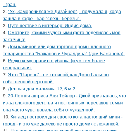
- гран.
2.
"Ух, Заморочился же Дизайнер", - подумала я, когда
зашла в кафе - бар "слезы березы".
3.
Путешествие в интерьер: Индия дома.
4.
Смотрите, какими чудесными фото поделилась моя
заказчица!
5.
Дом каминов или дом торгово-промышленного
товарищества "Бажанов и Чувалдина" (дом Бажанова).
6.
Редко кому нравится уборка (и уж тем более
генеральная.
7.
Этот "Парень" - не кто иной, как Джон Гальяно
собственной персоной.
8.
Детская для мальчика 12, 6 м 2.
9.
30-Летняя актриса Аня Тейлор - Джой призналась, что
из-за сложного детства и постоянных переездов семьи
она часто чувствовала себя отчужденной.
10.
Китаец построил для своего кота настоящий мини -
город - и это уже далеко не просто домик с лежанкой.
11.
Что происходит, когда хрущёвка попадает в руки