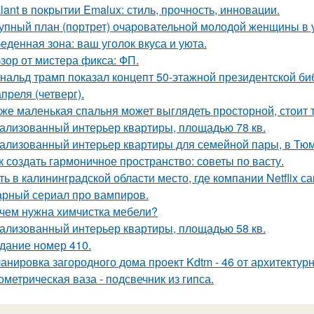
lant в покрытии Emalux: стиль, прочность, инновации.
упный план (портрет) очаровательной молодой женщины в 
еденная зона: ваш уголок вкуса и уюта.
зор от мистера фикса: ФП.
нальд трамп показал концепт 50-этажной президентской биб
апреля (четверг).
же маленькая спальня может выглядеть просторной, стоит 
ализованный интерьер квартиры, площадью 78 кв.
ализованный интерьер квартиры для семейной пары, в Тю
к создать гармоничное пространство: советы по васту.
ть в калининградской области место, где компании Netflix 
рный сериал про вампиров.
чем нужна химчистка мебели?
ализованный интерьер квартиры, площадью 58 кв.
дание номер 410.
анировка загородного дома проект Kdtm - 46 от архитектурн
ометрическая ваза - подсвечник из гипса.