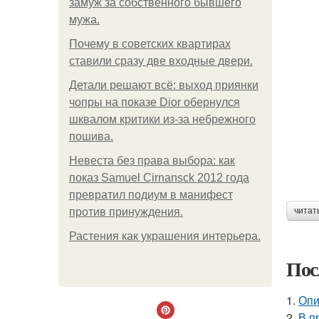
замуж за собственного бывшего
мужа.
Почему в советских квартирах
ставили сразу две входные двери.
Детали решают всё: выход приянки
чопры на показе Dior обернулся
шквалом критики из-за небрежного
пошива.
Невеста без права выбора: как
показ Samuel Cirnansck 2012 года
превратил подиум в манифест
против принуждения.
читат
Растения как украшения интерьера.
Пос
1.
Опи
2.
В п