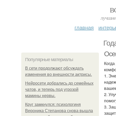
В
лучшие 
главная
интерь
Год
Осе
Популярные материалы
Когда
В сети продолжают обсуждать
комфо
изменения во внешности актрисы.
1. Эн
надеж
Нейросети добрались до семейных
вашем
чатов, и теперь под угрозой
2. Ул
мамины нервы.
помог
Круг замкнулся: психологиня
3. За
Вероника Степанова снова вышла
защит