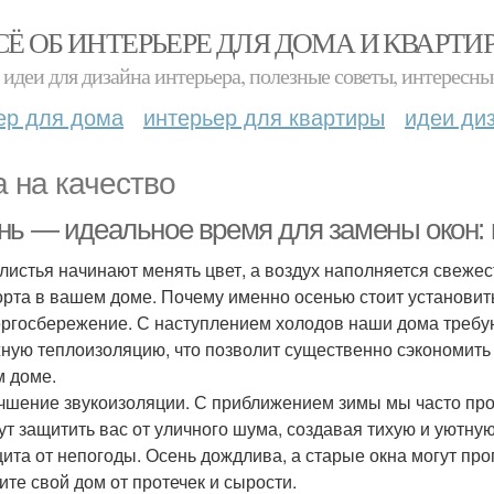
СЁ ОБ ИНТЕРЬЕРЕ ДЛЯ ДОМА И КВАРТИ
идеи для дизайна интерьера, полезные советы, интересны
ер для дома
интерьер для квартиры
идеи ди
а на качество
нь — идеальное время для замены окон: п
 листья начинают менять цвет, а воздух наполняется свеже
рта в вашем доме. Почему именно осенью стоит установить
ергосбережение. С наступлением холодов наши дома требу
ную теплоизоляцию, что позволит существенно сэкономить 
 доме.
учшение звукоизоляции. С приближением зимы мы часто п
ут защитить вас от уличного шума, создавая тихую и уютную
щита от непогоды. Осень дождлива, а старые окна могут про
ите свой дом от протечек и сырости.