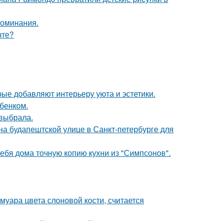
поминания.
чте?
ые добавляют интерьеру уюта и эстетики.
бенком.
 выбрала.
) на будапештской улице в Санкт-петербурге для
ебя дома точную копию кухни из "Симпсонов".
муара цвета слоновой кости, считается