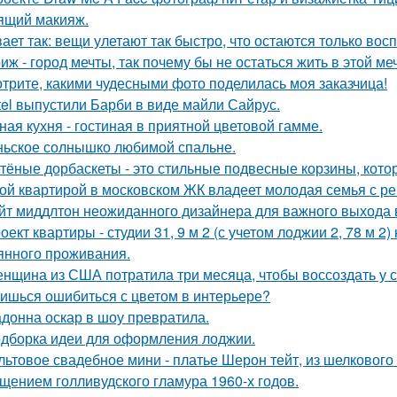
ящий макияж.
ает так: вещи улетают так быстро, что остаются только вос
иж - город мечты, так почему бы не остаться жить в этой ме
трите, какими чудесными фото поделилась моя заказчица!
tel выпустили Барби в виде майли Сайрус.
ная кухня - гостиная в приятной цветовой гамме.
ьское солнышко любимой спальне.
тёные дорбаскеты - это стильные подвесные корзины, котор
ой квартирой в московском ЖК владеет молодая семья с ре
йт миддлтон неожиданного дизайнера для важного выхода
оект квартиры - студии 31, 9 м 2 (с учетом лоджии 2, 78 м 2
янного проживания.
нщина из США потратила три месяца, чтобы воссоздать у с
ишься ошибиться с цветом в интерьере?
донна оскар в шоу превратила.
дборка идеи для оформления лоджии.
льтовое свадебное мини - платье Шерон тейт, из шелкового 
щением голливудского гламура 1960-х годов.