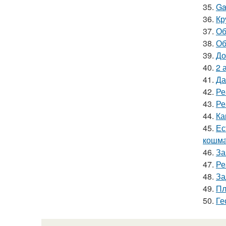
35.
Ga
36.
Кр
37.
Об
38.
Об
39.
До
40.
2 
41.
Да
42.
Ре
43.
Ре
44.
Ка
45.
Ес
кошма
46.
За
47.
Ре
48.
За
49.
Пл
50.
Ге