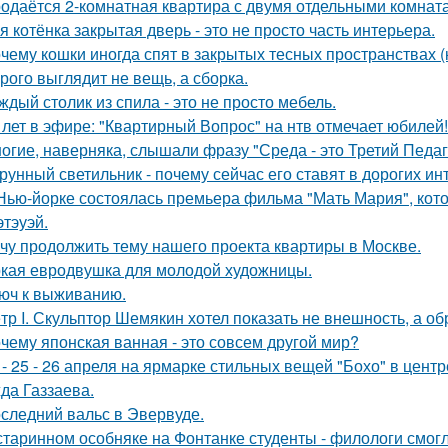
одаётся 2-комнатная квартира с двумя отдельными комната
я котёнка закрытая дверь - это не просто часть интерьера.
чему кошки иногда спят в закрытых тесных пространствах 
рого выглядит не вещь, а сборка.
ждый столик из спила - это не просто мебель.
 лет в эфире: "Квартирный Вопрос" на нтв отмечает юбилей!
огие, наверняка, слышали фразу "Среда - это Третий Педаг
рунный светильник - почему сейчас его ставят в дорогих и
Нью-йорке состоялась премьера фильма "Мать Мария", кот
этэуэй.
чу продолжить тему нашего проекта квартиры в Москве.
кая евродвушка для молодой художницы.
юч к выживанию.
тр I. Скульптор Шемякин хотел показать не внешность, а об
чему японская ванная - это совсем другой мир?
 - 25 - 26 апреля на ярмарке стильных вещей "Бохо" в цент
да Газзаева.
следний вальс в Эвервуде.
старинном особняке на Фонтанке студенты - филологи смог