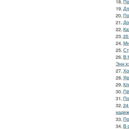
18.
Пр
19.
Дл
20.
По
21.
До
22.
Ка
23.
25
24.
Мн
25.
Ст
26.
В 
Энн х
27.
Хо
28.
Яр
29.
Кл
30.
Пё
31.
По
32.
24
надеж
33.
По
34.
В 