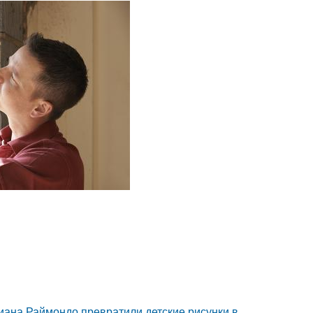
циана Раймондо превратили детские рисунки в