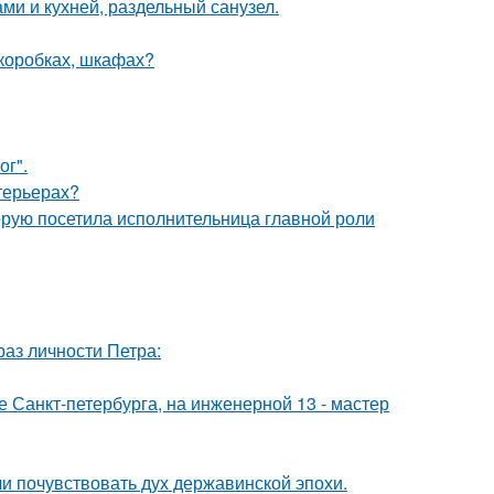
ми и кухней, раздельный санузел.
(коробках, шкафах?
ог".
нтерьерах?
орую посетила исполнительница главной роли
раз личности Петра:
ре Санкт-петербурга, на инженерной 13 - мастер
ли почувствовать дух державинской эпохи.