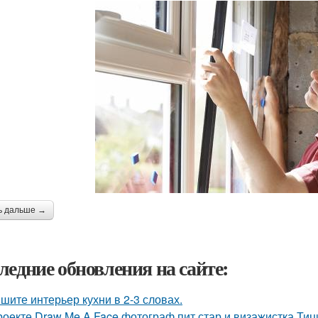
ь дальше →
ледние обновления на сайте:
шите интерьер кухни в 2-3 словах.
роекте Draw Me A Face фотограф пит стар и визажистка Ти