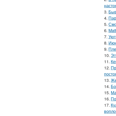
насто
3.
Быв
4.
Пар
5.
Смо
6.
Mat
7.
Уют
8.
Июн
9.
Пле
10.
Эт
11.
Ке
12.
Пр
посто
13.
Же
14.
Бо
15.
Ма
16.
По
17.
Ку
вопло