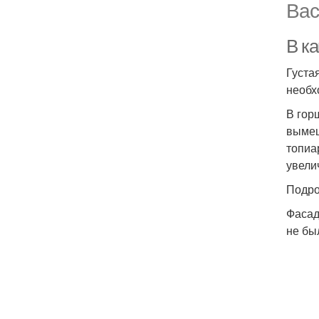
Вас
В ка
Густа
необх
В гор
вымеш
топиа
увели
Подро
Фасад
не бы