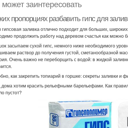
 может заинтересовать
ких пропорциях разбавить гипс для залив
я гипсовая заливка отлично подходит для больших, широких
одимо продолжить работу над деревом счастья как можно бы
шок засыпаем сухой гипс, немного ниже необходимого уров
иваем раствор до получения густой, сметанообразной мас
рия. Очень важно не переборщить с водой: в жидкой заливк
чится.
бно, как закрепить топиарий в горшке: секреты заливки и ф
 дома хотим красить рельефными барельефами. Как правил
ло пустот?