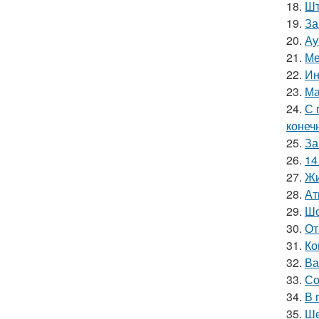
18.
Шт
19.
За
20.
Ау
21.
Ме
22.
Ин
23.
Ма
24.
С 
конеч
25.
За
26.
14
27.
Жи
28.
Ат
29.
Шо
30.
От
31.
Ко
32.
Ва
33.
Со
34.
В 
35.
Ше