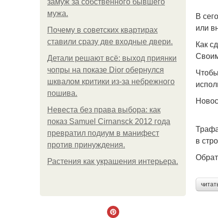
замуж за собственного бывшего
мужа.
В сег
или в
Почему в советских квартирах
ставили сразу две входные двери.
Как с
Своим
Детали решают всё: выход приянки
чопры на показе Dior обернулся
Чтобы
шквалом критики из-за небрежного
испол
пошива.
Ново
Невеста без права выбора: как
показ Samuel Cirnansck 2012 года
Трафа
превратил подиум в манифест
в стр
против принуждения.
Обрат
Растения как украшения интерьера.
читат