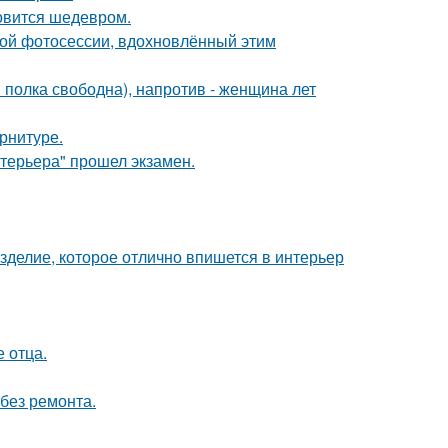
новится шедевром.
ной фотосессии, вдохновлённый этим
я полка свободна), напротив - женщина лет
арнитуре.
нтерьера" прошел экзамен.
изделие, которое отлично впишется в интерьер
е отца.
без ремонта.