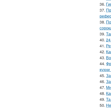
36.
Ги
37.
Пр
рефер
38.
По
сорок
39.
Та
40.
24
41.
Ре
42.
Ка
43.
Во
44.
Фр
кухни
45.
За
46.
За
47.
Мн
48.
Ка
49.
Та
50.
Не