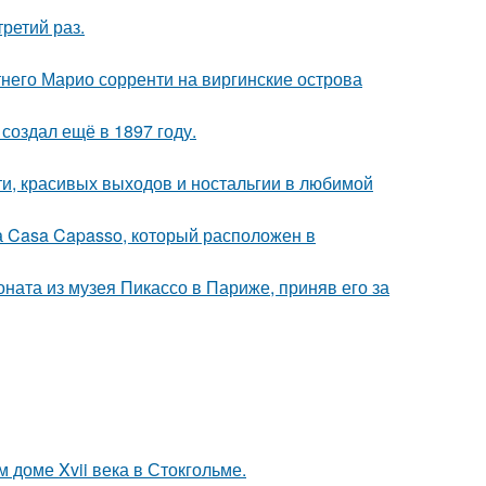
ретий раз.
етнего Марио сорренти на виргинские острова
создал ещё в 1897 году.
ти, красивых выходов и ностальгии в любимой
а Casa Capasso, который расположен в
оната из музея Пикассо в Париже, приняв его за
 доме Xvii века в Стокгольме.