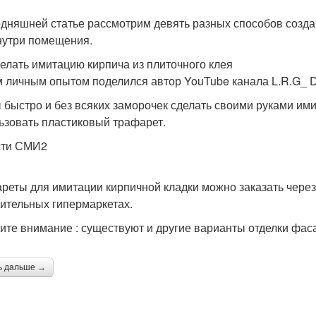
одняшней статье рассмотрим девять разных способов созд
нутри помещения.
делать имитацию кирпича из плиточного клея
 личным опытом поделился автор YouTube канала L.R.G_ D
 быстро и без всяких заморочек сделать своими руками им
ьзовать пластиковый трафарет.
сти СМИ2
реты для имитации кирпичной кладки можно заказать через 
оительных гипермаркетах.
ите внимание : существуют и другие варианты отделки фас
ь дальше →