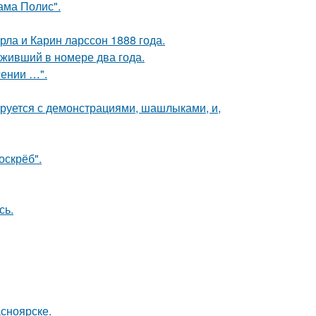
ама Полис".
ла и Карин ларссон 1888 года.
оживший в номере два года.
гении …".
ируется с демонстрациями, шашлыками, и,
оскрёб".
сь.
асноярске.