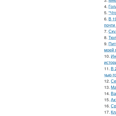
3.
Мне
4.
Гол
5.
"Чт
6.
В 1
почти
7.
Ску
8.
Тюл
9.
Пит
моей 
10.
Ин
истор
11.
В 
чью-т
12.
Се
13.
Ма
14.
Ва
15.
Ак
16.
Ср
17.
Кл