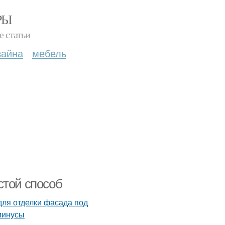
РЫ
е статьи
зайна
мебель
стой способ