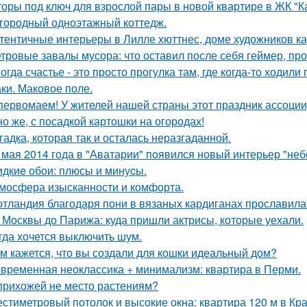
оры под ключ для взрослой пары в новой квартире в ЖК "К
городный одноэтажный коттедж.
тентичные интерьеры в Лилле хюттнес, доме художников кар
тровые завалы мусора: что оставил после себя геймер, пр
огда счастье - это просто прогулка там, где когда-то ходили 
ки. Маковое поле.
первомаем! У жителей нашей страны этот праздник ассоци
но же, с посадкой картошки на огородах!
гадка, которая так и осталась неразгаданной.
 мая 2014 года в "Аватарии" появился новый интерьер "неб
дкиe обои: плюсы и минуcы.
мосфера изысканности и комфорта.
тландия благодаря пони в вязаных кардиганах прославила
 Москвы до Парижа: куда пришли актрисы, которые уехали.
гда хочется выключить шум.
м кажется, что вы создали для кошки идеальный дом?
временная неоклассика + минимализм: квартира в Перми.
прихожей не место растениям?
стиметровый потолок и высокие окна: квартира 120 м в Кр