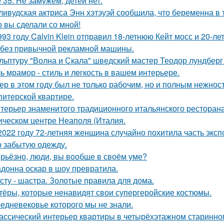
 35. Не замужем, детей нет.
ливудская актриса Энн хэтэуэй сообщила, что беременна в т
о вы сделали со мной!
993 году Calvin Klein отправил 18-летнюю Кейт мосс и 20-л
 без привычной рекламной машины.
льптуру "Волна и Скала" шведский мастер Теодор лундберг 
ь мрамор - стиль и лeгкость в вашем интерьере.
ер в этом году был не только рабочим, но и полным нежнос
питерской квартире.
терьер знаменитого традиционного итальянского ресторан
ическом центре Неаполя (Италия.
2022 году 72-летняя женщина случайно похитила часть эксп
о забытую одежду.
рьёзно, люди, вы вoобще в своём уме?
донна оскар в шоу превратила.
сту - шастра. Золотые правила для дома.
тёры, которые ненавидят свои супергеройские костюмы.
едневековье которого мы не знали.
ассический интерьер квартиры в четырёхэтажном старинном