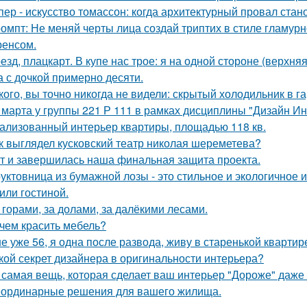
пер - искусство томассон: когда архитектурный провал ста
омпт: Не меняй черты лица создай триптих в стиле гламур
енсом.
езд, плацкарт. В купе нас трое: я на одной стороне (верхня
а с дочкой примерно десяти.
кого, вы точно никогда не видели: скрытый холодильник в г
 марта у группы 221 Р 111 в рамках дисциплины "Дизайн И
ализованный интерьер квартиры, площадью 118 кв.
к выглядел кусковский театр николая шереметева?
т и завершилась наша финальная защита проекта.
уктовница из бумажной лозы - это стильное и экологичное 
 или гостиной.
 горами, за долами, за далёкими лесами.
чем красить мебель?
е уже 56, я одна после развода, живу в старенькой квартир
кой секрет дизайнера в оригинальности интерьера?
 самая вещь, которая сделает ваш интерьер "Дороже" даже 
ординарные решения для вашего жилища.