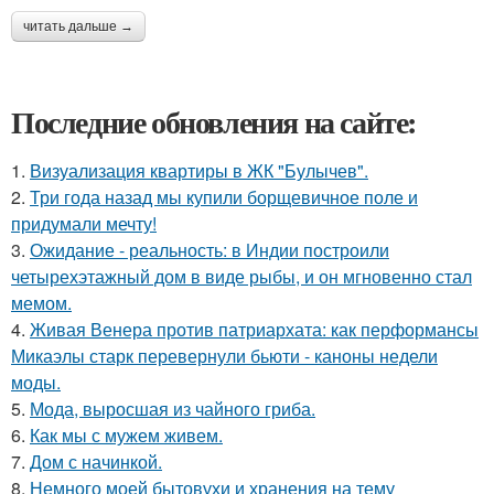
читать дальше →
Последние обновления на сайте:
1.
Визуализация квартиры в ЖК "Булычев".
2.
Три года назад мы купили борщевичное поле и
придумали мечту!
3.
Ожидание - реальность: в Индии построили
четырехэтажный дом в виде рыбы, и он мгновенно стал
мемом.
4.
Живая Венера против патриархата: как перформансы
Микаэлы старк перевернули бьюти - каноны недели
моды.
5.
Мода, выросшая из чайного гриба.
6.
Как мы с мужем живем.
7.
Дом с начинкой.
8.
Немного моей бытовухи и хранения на тему