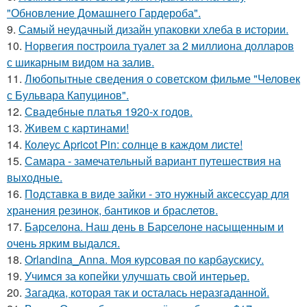
"Обновление Домашнего Гардероба".
9.
Самый неудачный дизайн упаковки хлеба в истории.
10.
Норвегия построила туалет за 2 миллиона долларов
с шикарным видом на залив.
11.
Любопытные сведения о советском фильме "Человек
с Бульвара Капуцинов".
12.
Свадебные платья 1920-х годов.
13.
Живем с картинами!
14.
Колеус Apricot Pin: солнце в каждом листе!
15.
Самара - замечательный вариант путешествия на
выходные.
16.
Подставка в виде зайки - это нужный аксессуар для
хранения резинок, бантиков и браслетов.
17.
Барселона. Наш день в Барселоне насыщенным и
очень ярким выдался.
18.
Orlandina_Anna. Моя курсовая по карбаускису.
19.
Учимся за копейки улучшать свой интерьер.
20.
Загадка, которая так и осталась неразгаданной.