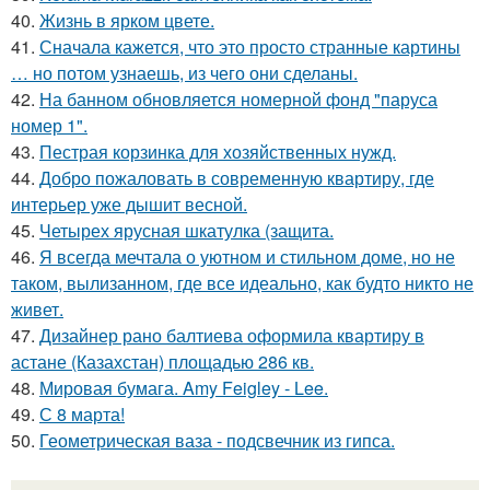
40.
Жизнь в ярком цвете.
41.
Сначала кажется, что это просто странные картины
… но потом узнаешь, из чего они сделаны.
42.
На банном обновляется номерной фонд "паруса
номер 1".
43.
Пестрая корзинка для хозяйственных нужд.
44.
Добро пожаловать в современную квартиру, где
интерьер уже дышит весной.
45.
Четырех ярусная шкатулка (защита.
46.
Я всегда мечтала о уютном и стильном доме, но не
таком, вылизанном, где все идеально, как будто никто не
живет.
47.
Дизайнер рано балтиева оформила квартиру в
астане (Казахстан) площадью 286 кв.
48.
Мировая бумага. Amy Feigley - Lee.
49.
С 8 марта!
50.
Геометрическая ваза - подсвечник из гипса.