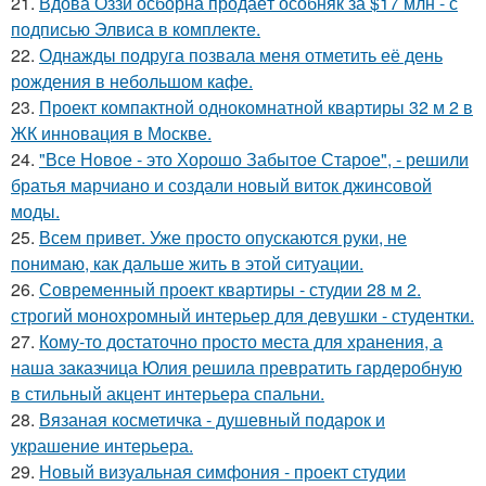
21.
Вдова Оззи осборна продаёт особняк за $17 млн - с
подписью Элвиса в комплекте.
22.
Однажды подруга позвала меня отметить её день
рождения в небольшом кафе.
23.
Проект компактной однокомнатной квартиры 32 м 2 в
ЖК инновация в Москве.
24.
"Все Новое - это Хорошо Забытое Старое", - решили
братья марчиано и создали новый виток джинсовой
моды.
25.
Всем привет. Уже просто опускаются руки, не
понимаю, как дальше жить в этой ситуации.
26.
Современный проект квартиры - студии 28 м 2.
строгий монохромный интерьер для девушки - студентки.
27.
Кому-то достаточно просто места для хранения, а
наша заказчица Юлия решила превратить гардеробную
в стильный акцент интерьера спальни.
28.
Вязаная косметичка - душевный подарок и
украшение интерьера.
29.
Новый визуальная симфония - проект студии