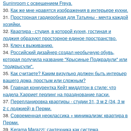
Suninroom с освещением Freya.
30.
Как же мне нравятся изображения в интерьере кухни.
31.
Просторная гардеробная для Татьяны - мечта каждой
хозяйки.
32.
Квартира - студия, в которой кухня, гостиная и
лоджия образуют просторное единое пространство.
33.
Ключ к выживанию.
34.
Российский дизайнер создал необычную обувь,
которая получила название "Крысиные Подкрадули" или
"подкрысули".
35.
Как считаете? Каким визульно должен быть интерьер
вашего дома, простым или сложным?
36.
Главная конкурентка Кейт миддлтон в стиле: что
надела Харриет перлинг на празднование пасхи.
37.
Перепланировка квартиры - студии 31, 3 м 2 (34, 3 м
2 с лоджией) в Перми.
38.
Современная неоклассика + минимализм: квартира в
Перми.
39.
Kerama Marazzi: сантехника как система.