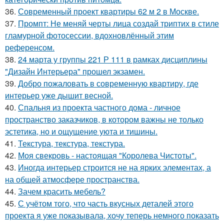
36.
Современный проект квартиры 62 м 2 в Москве.
37.
Промпт: Не меняй черты лица создай триптих в стиле
гламурной фотосессии, вдохновлённый этим
референсом.
38.
24 марта у группы 221 Р 111 в рамках дисциплины
"Дизайн Интерьера" прошел экзамен.
39.
Добро пожаловать в современную квартиру, где
интерьер уже дышит весной.
40.
Спальня из проекта частного дома - личное
пространство заказчиков, в котором важны не только
эстетика, но и ощущение уюта и тишины.
41.
Текстура, текстура, текстура.
42.
Моя свекровь - настоящая "Королева Чистоты".
43.
Иногда интерьер строится не на ярких элементах, а
на общей атмосфере пространства.
44.
Зачем красить мебель?
45.
С учётом того, что часть вкусных деталей этого
проекта я уже показывала, хочу теперь немного показать