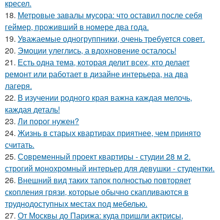
кресел.
18.
Метровые завалы мусора: что оставил после себя
геймер, проживший в номере два года.
19.
Уважаемые одногруппники, очень требуется совет.
20.
Эмоции улеглись, а вдохновение осталось!
21.
Есть одна тема, которая делит всех, кто делает
ремонт или работает в дизайне интерьера, на два
лагеря.
22.
В изучении родного края важна каждая мелочь,
каждая деталь!
23.
Ли порог нужен?
24.
Жизнь в старых квартирах приятнее, чем принято
считать.
25.
Современный проект квартиры - студии 28 м 2.
строгий монохромный интерьер для девушки - студентки.
26.
Внешний вид таких тапок полностью повторяет
скопления грязи, которые обычно скапливаются в
труднодоступных местах под мебелью.
27.
От Москвы до Парижа: куда пришли актрисы,