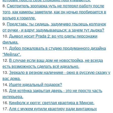
8.
Смотритель зоопарка чуть не потерял работу после
того, как камеры заметили, как он ночью пробирается в
вольер к горилле.
9.
Представь: ты сидишь, задумчиво грызешь колпачок
от ручки - и вдруг задумываешься: а зачем тут дырка?
10.
Дьявол носит Prada 2: во что одеты персонажи
фильма.
11.
Добро пожаловать в студию продуманного дизайна
"Мейлах".
12.
В случае если ваш дом не новостройка, не всегда
есть возможность сделать всё идеально.
13.
Зеркало в резном наличнике - окно в русскую сказку у
вас дома.
14.
Ищете идеальный подарок?
15.
Для котёнка закрытая дверь - это не просто часть
интерьера.
16.
Кинфолк и хюгге: светлая квартира в Минске.
17.
Аля с мужем купили квартиру ради винтажных