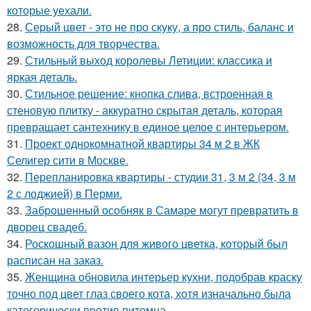
которые уехали.
28.
Серый цвет - это не про скуку, а про стиль, баланс и
возможность для творчества.
29.
Стильный выход королевы Летиции: классика и
яркая деталь.
30.
Стильное решение: кнопка слива, встроенная в
стеновую плитку - аккуратно скрытая деталь, которая
превращает сантехнику в единое целое с интерьером.
31.
Проект однокомнатной квартиры 34 м 2 в ЖК
Селигер сити в Москве.
32.
Перепланировка квартиры - студии 31, 3 м 2 (34, 3 м
2 с лоджией) в Перми.
33.
Заброшенный особняк в Самаре могут превратить в
дворец свадеб.
34.
Роскошный вазон для живого цветка, который был
расписан на заказ.
35.
Женщина обновила интерьер кухни, подобрав краску
точно под цвет глаз своего кота, хотя изначально была
категорически против питомца.