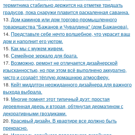
термитника стабильно держится на отметке тридцать
градусов, пока снаружи плавится раскаленная саванна.
13.
Дом каминов или дом торгово-промышленного
товарищества "Бажанов и Чувалдина" (дом Бажанова).
14.
Представьте себе нечто волшебное, что украсит ваш
дом и наполнит его уютом.
15.
Как мы с мужем живем.
16.
Семейное зеркало для брата.
17.
Возможно, ремонт не отличается дизайнерской
изысканностью, но при этом всё выполнено аккуратно,
чисто и создаёт тёплую домашнюю атмосферу.
18.
Кейт миддлтон неожиданного дизайнера для важного
выхода выбрала.
19.
Многие помнят этот типичный дуэт: простая
деревянная дверь и вторая, обтянутая дерматином с
декоративными гвоздиками.
20.
Красивый дизайн. В квартире все должно быть
прекрасно.