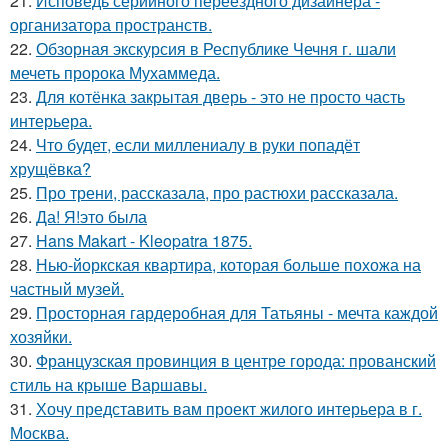
21.
Исповедь серийного переездного дизайнера -
организатора пространств.
22.
Обзорная экскурсия в Республике Чечня г. шали
мечеть пророка Мухаммеда.
23.
Для котёнка закрытая дверь - это не просто часть
интерьера.
24.
Что будет, если миллениалу в руки попадёт
хрущёвка?
25.
Про трени, рассказала, про растюхи рассказала.
26.
Да! Я!это была
27.
Hans Makart - Kleopatra 1875.
28.
Нью-йоркская квартира, которая больше похожа на
частный музей.
29.
Просторная гардеробная для Татьяны - мечта каждой
хозяйки.
30.
Французская провинция в центре города: прованский
стиль на крыше Варшавы.
31.
Хочу представить вам проект жилого интерьера в г.
Москва.