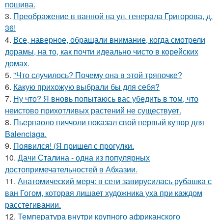
пошива.
3.
Преображение в ванной на ул. генерала Григорова, д.
36!
4.
Все, наверное, обращали внимание, когда смотрели
дорамы, на то, как почти идеально чисто в корейских
домах.
5.
"Что случилось? Почему она в этой тряпочке?
6.
Какую прихожую выбрали бы для себя?
7.
Ну что? Я вновь попытаюсь вас убедить в том, что
неистово прихотливых растений не существует.
8.
Пьерпаоло пиччоли показал свой первый кутюр для
Balenciaga.
9.
Появился! (Я пришел с прогулки.
10.
Дачи Сталина - одна из популярных
достопримечательностей в Абхазии.
11.
Анатомический мерч: в сети завирусилась рубашка с
ван Гогом, которая лишает художника уха при каждом
расстегивании.
12.
Температура внутри крупного африканского