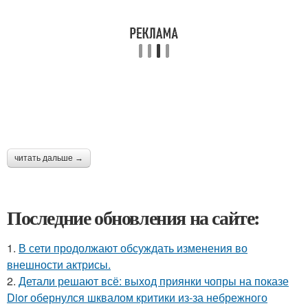
читать дальше →
Последние обновления на сайте:
1.
В сети продолжают обсуждать изменения во
внешности актрисы.
2.
Детали решают всё: выход приянки чопры на показе
Dior обернулся шквалом критики из-за небрежного