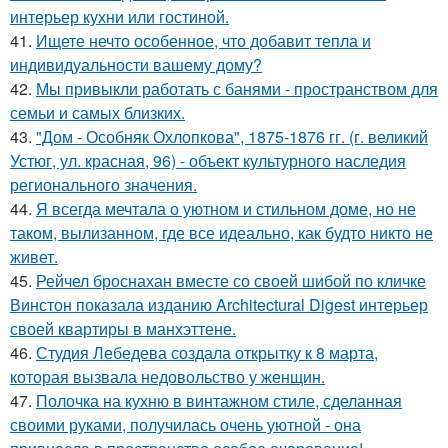
интерьер кухни или гостиной.
41.
Ищете нечто особенное, что добавит тепла и
индивидуальности вашему дому?
42.
Мы привыкли работать с банями - пространством для
семьи и самых близких.
43.
"Дом - Особняк Охлопкова", 1875-1876 гг. (г. великий
Устюг, ул. красная, 96) - объект культурного наследия
регионального значения.
44.
Я всегда мечтала о уютном и стильном доме, но не
таком, вылизанном, где все идеально, как будто никто не
живет.
45.
Рейчел броснахан вместе со своей шибой по кличке
Винстон показала изданию Architectural Digest интерьер
своей квартиры в манхэттене.
46.
Студия Лебедева создала открытку к 8 марта,
которая вызвала недовольство у женщин.
47.
Полочка на кухню в винтажном стиле, сделанная
своими руками, получилась очень уютной - она