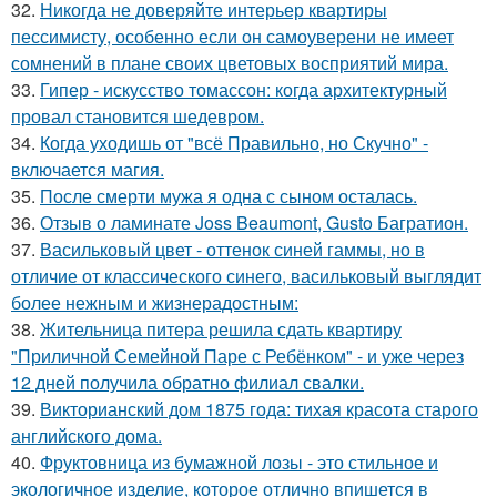
32.
Никогда не доверяйте интерьер квартиры
пессимисту, особенно если он самоуверени не имеет
сомнений в плане своих цветовых восприятий мира.
33.
Гипер - искусство томассон: когда архитектурный
провал становится шедевром.
34.
Когда уходишь от "всё Правильно, но Скучно" -
включается магия.
35.
После смерти мужа я одна с сыном осталась.
36.
Отзыв о ламинате Joss Beaumont, Gusto Багратион.
37.
Васильковый цвет - оттенок синей гаммы, но в
отличие от классического синего, васильковый выглядит
более нежным и жизнерадостным:
38.
Жительница питера решила сдать квартиру
"Приличной Семейной Паре с Ребёнком" - и уже через
12 дней получила обратно филиал свалки.
39.
Викторианский дом 1875 года: тихая красота старого
английского дома.
40.
Фруктовница из бумажной лозы - это стильное и
экологичное изделие, которое отлично впишется в