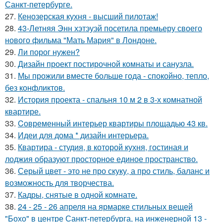
Санкт-петербурге.
27.
Кенозерская кухня - высший пилотаж!
28.
43-Летняя Энн хэтэуэй посетила премьеру своего
нового фильма "Мать Мария" в Лондоне.
29.
Ли порог нужен?
30.
Дизайн проект постирочной комнаты и санузла.
31.
Мы прожили вместе больше года - спокойно, тепло,
без конфликтов.
32.
История проекта - спальня 10 м 2 в 3-х комнатной
квартире.
33.
Cовременный интерьер квартиры площадью 43 кв.
34.
Идеи для дома * дизайн интерьера.
35.
Квартира - студия, в которой кухня, гостиная и
лоджия образуют просторное единое пространство.
36.
Серый цвет - это не про скуку, а про стиль, баланс и
возможность для творчества.
37.
Кадры, снятые в одной комнате.
38.
24 - 25 - 26 апреля на ярмарке стильных вещей
"Бохо" в центре Санкт-петербурга, на инженерной 13 -