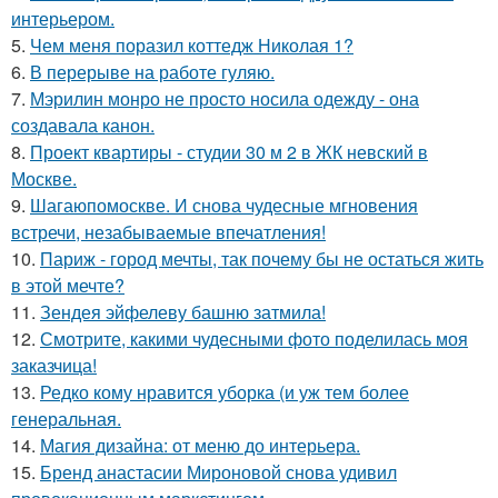
интерьером.
5.
Чем меня поразил коттедж Николая 1?
6.
В перерыве на работе гуляю.
7.
Мэрилин монро не просто носила одежду - она
создавала канон.
8.
Проект квартиры - студии 30 м 2 в ЖК невский в
Москве.
9.
Шагаюпомоскве. И снова чудесные мгновения
встречи, незабываемые впечатления!
10.
Париж - город мечты, так почему бы не остаться жить
в этой мечте?
11.
Зендея эйфелеву башню затмила!
12.
Смотрите, какими чудесными фото поделилась моя
заказчица!
13.
Редко кому нравится уборка (и уж тем более
генеральная.
14.
Магия дизайна: от меню до интерьера.
15.
Бренд анастасии Мироновой снова удивил