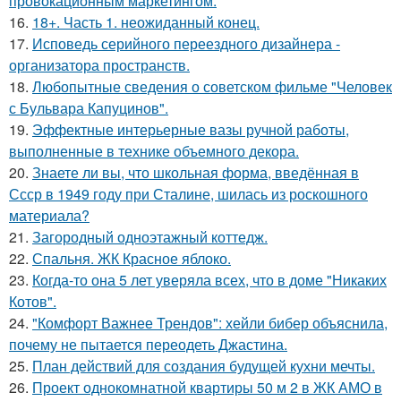
провокационным маркетингом.
16.
18+. Часть 1. неожиданный конец.
17.
Исповедь серийного переездного дизайнера -
организатора пространств.
18.
Любопытные сведения о советском фильме "Человек
с Бульвара Капуцинов".
19.
Эффектные интерьерные вазы ручной работы,
выполненные в технике объемного декора.
20.
Знаете ли вы, что школьная форма, введённая в
Ссср в 1949 году при Сталине, шилась из роскошного
материала?
21.
Загородный одноэтажный коттедж.
22.
Спальня. ЖК Красное яблоко.
23.
Когда-то она 5 лет уверяла всех, что в доме "Никаких
Котов".
24.
"Комфорт Важнее Трендов": хейли бибер объяснила,
почему не пытается переодеть Джастина.
25.
План действий для создания будущей кухни мечты.
26.
Проект однокомнатной квартиры 50 м 2 в ЖК АМО в