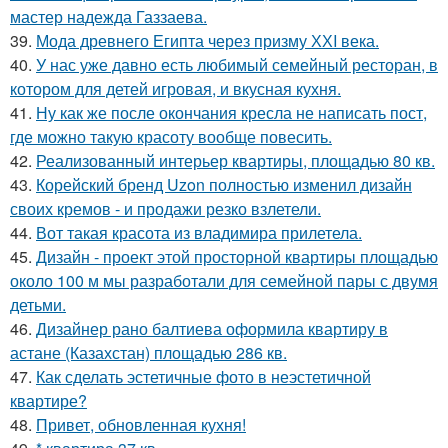
мастер надежда Газзаева.
39.
Мода древнего Египта через призму ХХI века.
40.
У нас уже давно есть любимый семейный ресторан, в
котором для детей игровая, и вкусная кухня.
41.
Ну как же после окончания кресла не написать пост,
где можно такую красоту вообще повесить.
42.
Реализованный интерьер квартиры, площадью 80 кв.
43.
Корейский бренд Uzon полностью изменил дизайн
своих кремов - и продажи резко взлетели.
44.
Вот такая красота из владимира прилетела.
45.
Дизайн - проект этой просторной квартиры площадью
около 100 м мы разработали для семейной пары с двумя
детьми.
46.
Дизайнер рано балтиева оформила квартиру в
астане (Казахстан) площадью 286 кв.
47.
Как сделать эстетичные фото в неэстетичной
квартире?
48.
Привет, обновленная кухня!