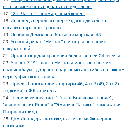
есть возможность сделать всё идеально.
17.
18+. Часть 1. неожиданный конец.
18.
Исповедь серийного переездного дизайнера -
организатора пространств.
19.
Особняк Демидова, большая морская, 43.
20.
Угловой диван "Николь" в интерьере наших
покупателей.
21.
Органайзер для хранения белья, вещей 24 ячейки.
22.
Ученик 7 "А" класса Николай манаков посетил
ораниенбаум - дворцово-парковый ансамбль на южном
берегу финского залива.
23.
Проект 1-комнатной квартиры 46, 4 м 2 (49, 3 м 2 с
лоджией) в ЖК капитель.
24.
Героини кинокартин "Секс в Большом Городе",
"дьявол носит Prada" и "Эмили в Париже", стилизация
Патрисии филд.
25.
Дом Леандера, похоже, настигло мейковерное
проклятие.