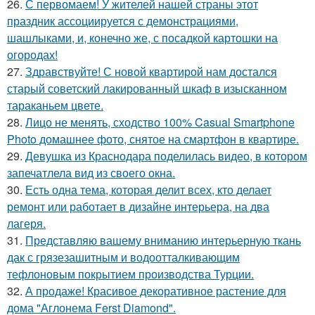
26.
С первомаем! У жителей нашей страны этот
праздник ассоциируется с демонстрациями,
шашлыками, и, конечно же, с посадкой картошки на
огородах!
27.
Здравствуйте! С новой квартирой нам достался
старый советский лакированный шкаф в изысканном
тараканьем цвете.
28.
Лицо не менять, сходство 100% Casual Smartphone
Photo домашнее фото, снятое на смартфон в квартире.
29.
Девушка из Краснодара поделилась видео, в котором
запечатлела вид из своего окна.
30.
Есть одна тема, которая делит всех, кто делает
ремонт или работает в дизайне интерьера, на два
лагеря.
31.
Представляю вашему вниманию интерьерную ткань
дак с грязезашитным и водоотталкивающим
тефлоновым покрытием производства Турции.
32.
А продаже! Красивое декоративное растение для
дома "Аглонема Ferst Diamond".