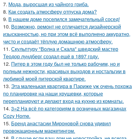
7.
Мода, выросшая из чайного гриба.
8.
Как создать атмосферу отпуска дома?
9.
В нашем доме поселился замечательный сосед!
10.
Возможно, ремонт не отличается дизайнерской
изысканностью, но при этом всё выполнено аккуратно,
чисто и создаёт тёплую домашнюю атмосферу.
11.
Скульптуру "Волна и Скала" шведский мастер
Теодор лундберг создал ещё в 1897 году.
12.
Питер в этом году был не только рабочим, но и
полным нежности, красивых выходов и ностальгии в
любимой моей питерской квартире.
13.
Эта маленькая квартира в Париже уж очень похожа
по планировке на наши хрущевки, которые
перепланируют и делают вход на кухню из комнаты.
14.
3=2 На всё по категориям в розничных магазинах
Cozy Home.
15.
Бренд анастасии Мироновой снова удивил
провокационным маркетингом.
16.
В случае если ваш дом не новостройка, не всегда