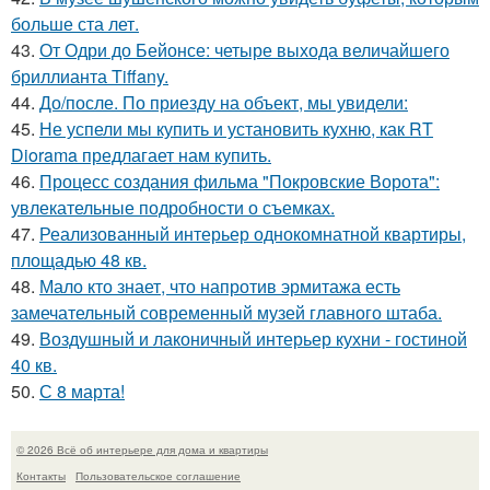
больше ста лет.
43.
От Одри до Бейонсе: четыре выхода величайшего
бриллианта Tiffany.
44.
До/после. По приезду на объект, мы увидели:
45.
Не успели мы купить и установить кухню, как RT
Diorama предлагает нам купить.
46.
Процесс создания фильма "Покровские Ворота":
увлекательные подробности о съемках.
47.
Реализованный интерьер однокомнатной квартиры,
площадью 48 кв.
48.
Мало кто знает, что напротив эрмитажа есть
замечательный современный музей главного штаба.
49.
Воздушный и лаконичный интерьер кухни - гостиной
40 кв.
50.
С 8 марта!
© 2026 Всё об интерьере для дома и квартиры
Контакты
Пользовательское соглашение