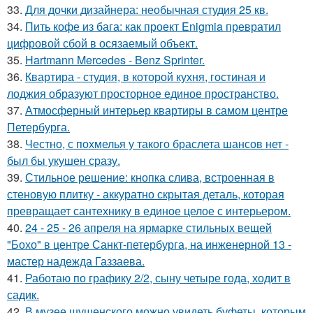
33.
Для дочки дизайнера: необычная студия 25 кв.
34.
Пить кофе из бага: как проект Enigmia превратил
цифровой сбой в осязаемый объект.
35.
Hartmann Mercedes - Benz Sprinter.
36.
Квартира - студия, в которой кухня, гостиная и
лоджия образуют просторное единое пространство.
37.
Атмосферный интерьер квартиры в самом центре
Петербурга.
38.
Честно, с похмелья у такого браслета шансов нет -
был бы укушен сразу.
39.
Стильное решение: кнопка слива, встроенная в
стеновую плитку - аккуратно скрытая деталь, которая
превращает сантехнику в единое целое с интерьером.
40.
24 - 25 - 26 апреля на ярмарке стильных вещей
"Бохо" в центре Санкт-петербурга, на инженерной 13 -
мастер надежда Газзаева.
41.
Работаю по графику 2/2, сыну четыре года, ходит в
садик.
42.
В музее шушенского можно увидеть буфеты, которым