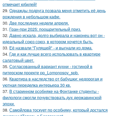
отмечает юбилей!
29.
Однажды подруга позвала меня отметить её день
рождения в небольшом кафе.
30.
Две последних недели апреля.
31.
Гран-при 2025: поощрительный приз.
32.
Давно искала, долго выбирала и наконец вот он -
идеальный союз союз, в котором хочется быть.
33.
Её назвали "Гулящей" - и выгнали из дома.
34.
Где и как лучше всего использовать в квартире
салатовый цвет.
35.
Согласованный вариант кухни - гостиной в
питерском проекте pp_Lomonosov_spb.
36.
Квартира в наследство от бабушки: недорогая и
уютная переделка интерьера 30 кв.
37.
В старинном особняке на Фонтанке студенты -
филологи смогли почувствовать дух державинской
эпохи.
38.
Самойлова тоскует по особняку, который достался