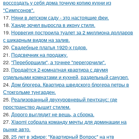
воссоздать у себя дома точную копию кухни из
"Симпсонов".
17.
Няни в детском саду - это настоящие феи.
18.
Ханде эрчел выросла в икону стиля.
19.
Норвегия построила туалет за 2 миллиона долларов
с шикарным видом на залив.
20.
Свадебные платья 1920-х годов.
21.
Подсвечник на продажу.
22.
"Переборщили", а точнее "перегорчили".
23.
Продаётся 2-комнатная квартира с двумя
отдельными комнатами и кухней, раздельный санузел.
24.
Дом блогера. Квартира шведского блогера петры в
Стокгольме тунгарден.
25.
Реализованный двухуровневый пентхаус: где
пространство дышит стилем.
26.
Дорого выглядит не вещь, а сборка.
27.
Xiaomi собрала команду мечты для доминации на
рынке авто.
28.
25 лет в эфире: "Квартирный Вопрос" на нтв