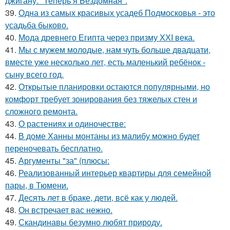
джигану: "Теперь я Бездомная".
39.
Одна из самых красивых усадеб Подмосковья - это
усадьба быково.
40.
Мода древнего Египта через призму ХХI века.
41.
Мы с мужем молодые, нам чуть больше двадцати,
вместе уже несколько лет, есть маленький ребёнок -
сыну всего год.
42.
Открытые планировки остаются популярными, но
комфорт требует зонирования без тяжелых стен и
сложного ремонта.
43.
О растениях и одиночестве:
44.
В доме Ханны монтаны из малибу можно будет
переночевать бесплатно.
45.
Аргументы "за" (плюсы:
46.
Реализованный интерьер квартиры для семейной
пары, в Тюмени.
47.
Десять лет в браке, дети, всё как у людей.
48.
Он встречает вас нежно.
49.
Скандинавы безумно любят природу.