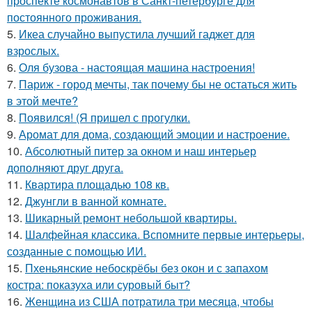
проспекте космонавтов в Санкт-петербурге для
постоянного проживания.
5.
Икеа случайно выпустила лучший гаджет для
взрослых.
6.
Оля бузова - настоящая машина настроения!
7.
Париж - город мечты, так почему бы не остаться жить
в этой мечте?
8.
Появился! (Я пришел с прогулки.
9.
Аромат для дома, создающий эмоции и настроение.
10.
Абсолютный питер за окном и наш интерьер
дополняют друг друга.
11.
Квартира площадью 108 кв.
12.
Джунгли в ванной комнате.
13.
Шикарный ремонт небольшой квартиры.
14.
Шалфейная классика. Вспомните первые интерьеры,
созданные с помощью ИИ.
15.
Пхеньянские небоскрёбы без окон и с запахом
костра: показуха или суровый быт?
16.
Женщина из США потратила три месяца, чтобы