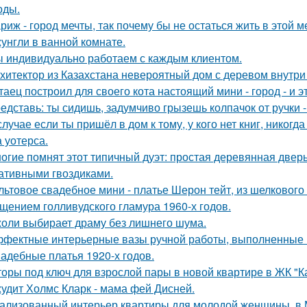
оды.
риж - город мечты, так почему бы не остаться жить в этой м
унгли в ванной комнате.
 индивидуально работаем с каждым клиентом.
хитектор из Казахстана невероятный дом с деревом внутри
таец построил для своего кота настоящий мини - город - и э
едставь: ты сидишь, задумчиво грызешь колпачок от ручки -
случае если ты пришёл в дом к тому, у кого нет книг, никогд
 уотерса.
огие помнят этот типичный дуэт: простая деревянная дверь
ативными гвоздиками.
льтовое свадебное мини - платье Шерон тейт, из шелкового 
щением голливудского гламура 1960-х годов.
оли выбирает драму без лишнего шума.
фектные интерьерные вазы ручной работы, выполненные в
адебные платья 1920-х годов.
оры под ключ для взрослой пары в новой квартире в ЖК "К
удит Холмс Кларк - мама фей Дисней.
ализованный интерьер квартиры для молодой женщины, в 