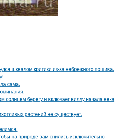
нулся шквалом критики из-за небрежного пошива.
у!
ла сама.
поминания.
м солнцем берегу и включает виллу начала века
рихотливых растений не существует.
елимся.
тобы на природе вам снились исключительно