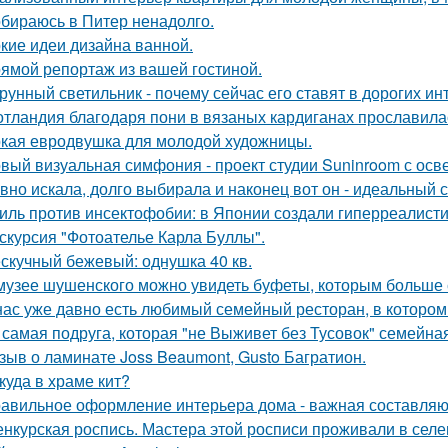
бираюсь в Питер ненадолго.
кие идеи дизайна ванной.
ямой репортаж из вашей гостиной.
рунный светильник - почему сейчас его ставят в дорогих и
тландия благодаря пони в вязаных кардиганах прославила
кая евродвушка для молодой художницы.
вый визуальная симфония - проект студии Suninroom с осв
вно искала, долго выбирала и наконец вот он - идеальный с
иль против инсектофобии: в Японии создали гиперреалисти
скурсия "Фотоателье Карла Буллы".
скучный бежевый: однушка 40 кв.
музее шушенского можно увидеть буфеты, которым больше с
нас уже давно есть любимый семейный ресторан, в котором д
 самая подруга, которая "не Выживет без Тусовок" семейна
зыв о ламинате Joss Beaumont, Gusto Багратион.
куда в храме кит?
авильное оформление интерьера дома - важная составляю
нкурская роспись. Мастера этой росписи проживали в селени