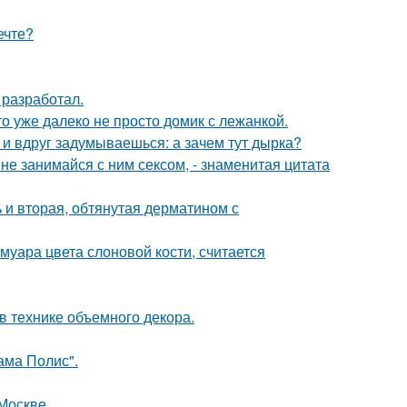
ечте?
 разработал.
то уже далеко не просто домик с лежанкой.
 и вдруг задумываешься: а зачем тут дырка?
а не занимайся с ним сексом, - знаменитая цитата
 и вторая, обтянутая дерматином с
муара цвета слоновой кости, считается
 технике объемного декора.
ама Полис".
Москве.