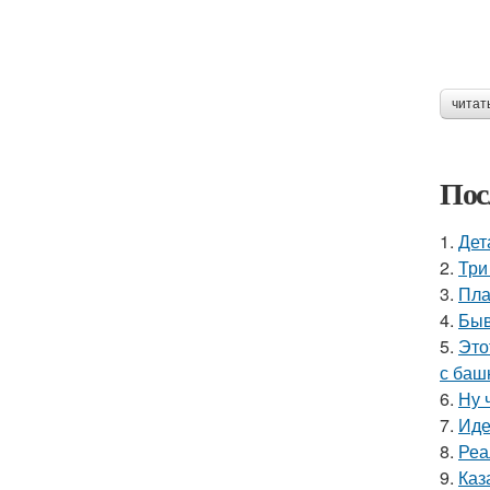
читат
Пос
1.
Дет
2.
Три
3.
Пла
4.
Быв
5.
Это
с баш
6.
Ну 
7.
Иде
8.
Реа
9.
Каз