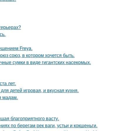
нтерьерах?
сь.
ещением Freya.
оюз союз, в котором хочется быть.
чные сумки в виде гигантских насекомых.
та лет.
ля детей игровая, и вкусная кухня.
я мадам.
щая благоприятного васту.
ях по берегам рек ваги, устьи и кокшеньги.