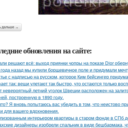
ь дальше →
ледние обновления на сайте:
али решают всё: выход приянки чопры на показе Dior обер
 года назад мы купили борщевичное поле и придумали мечт
тье с надписью на русском, которое Ким бейсингер придума
ает так: вещи улетают так быстро, что остаются только вос
т невероятный летний уголок Швеции расположен на залито
ней, построенную в 1890 году.
что? Я вновь попытаюсь вас убедить в том, что неистово п
и для вашего вдохновения.
лизованным интерьером квартиры в старом фонде в СПб д
ахские дизайнеры изобрели спальник в виде бешбармака, ч