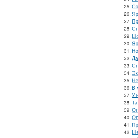
25.
Со
26.
Яр
27.
Пр
28.
Ст
29.
Шо
30.
Яр
31.
Но
32.
Да
33.
Ст
34.
Эк
35.
Не
36.
В 
37.
У 
38.
Та
39.
От
40.
От
41.
Пр
42.
Ше