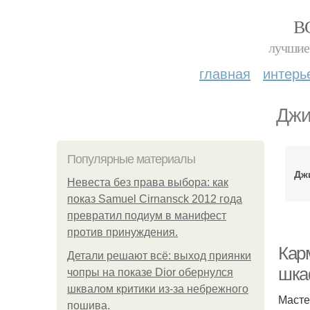
В
лучшие 
главная
интерь
Джи
Популярные материалы
Дж
Невеста без права выбора: как
показ Samuel Cirnansck 2012 года
превратил подиум в манифест
против принуждения.
Кар
Детали решают всё: выход приянки
шка
чопры на показе Dior обернулся
шквалом критики из-за небрежного
Масте
пошива.