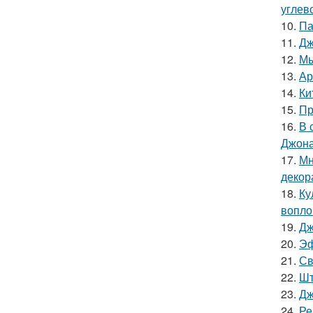
углев
10.
Па
11.
Дж
12.
Мы
13.
Ар
14.
Ки
15.
Пр
16.
В 
Джона
17.
Мн
декор
18.
Ку
вопло
19.
Дж
20.
Эф
21.
Св
22.
Шт
23.
Дж
24.
Ре