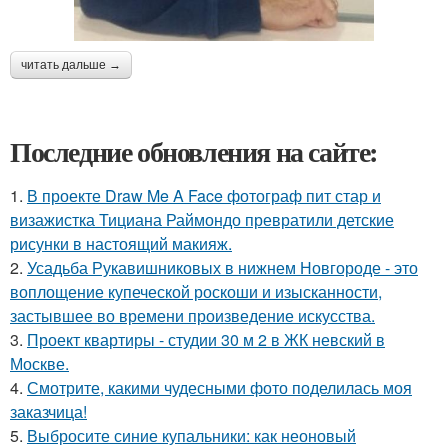
читать дальше →
Последние обновления на сайте:
1.
В проекте Draw Me A Face фотограф пит стар и
визажистка Тициана Раймондо превратили детские
рисунки в настоящий макияж.
2.
Усадьба Рукавишниковых в нижнем Новгороде - это
воплощение купеческой роскоши и изысканности,
застывшее во времени произведение искусства.
3.
Проект квартиры - студии 30 м 2 в ЖК невский в
Москве.
4.
Смотрите, какими чудесными фото поделилась моя
заказчица!
5.
Выбросите синие купальники: как неоновый