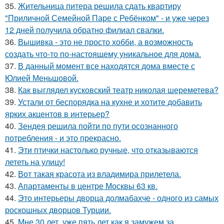
35.
Жительница питера решила сдать квартиру
"Приличной Семейной Паре с Ребёнком" - и уже через
12 дней получила обратно филиал свалки.
36.
Вышивка - это не просто хобби, а возможность
создать что-то по-настоящему уникальное для дома.
37.
В данный момент все находятся дома вместе с
Юлией Меньшовой.
38.
Как выглядел кусковский театр николая шереметева?
39.
Устали от беспорядка на кухне и хотите добавить
ярких акцентов в интерьер?
40.
Зендея решила пойти по пути осознанного
потребления - и это прекрасно.
41.
Эти птички настолько ручные, что отказываются
лететь на улицу!
42.
Вот такая красота из владимира прилетела.
43.
Апартаменты в центре Москвы 63 кв.
44.
Это интерьеры дворца долмабахче - одного из самых
роскошных дворцов Турции.
45.
Мне 30 лет, уже пять лет как я замужем за