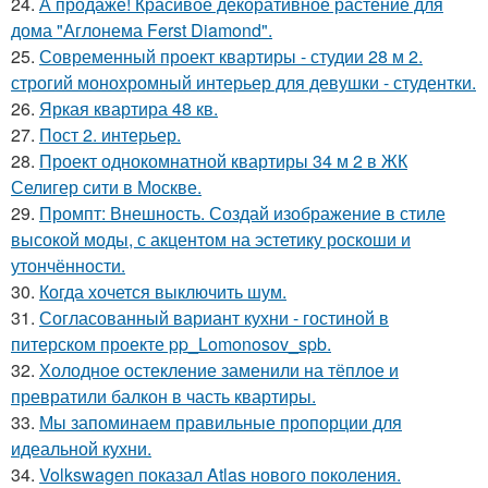
24.
А продаже! Красивое декоративное растение для
дома "Аглонема Ferst Diamond".
25.
Современный проект квартиры - студии 28 м 2.
строгий монохромный интерьер для девушки - студентки.
26.
Яркая квартира 48 кв.
27.
Пост 2. интерьер.
28.
Проект однокомнатной квартиры 34 м 2 в ЖК
Селигер сити в Москве.
29.
Промпт: Внешность. Создай изображение в стиле
высокой моды, с акцентом на эстетику роскоши и
утончённости.
30.
Когда хочется выключить шум.
31.
Согласованный вариант кухни - гостиной в
питерском проекте pp_Lomonosov_spb.
32.
Холодное остекление заменили на тёплое и
превратили балкон в часть квартиры.
33.
Мы запоминаем правильные пропорции для
идеальной кухни.
34.
Volkswagen показал Atlas нового поколения.