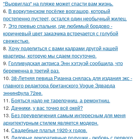
"Вырвиглаз" на пляже может спасти вам жизнь.
6.
В воркутинском посёлке воргашор, который
постепенно пустеет, остался один необычный жилец.
7.
Это превью спальни, где любимый бордово -
коричневый цвет заказчика встречается с голубой
свежестью.
8.
Хочу поделиться с вами кадрами другой нашей
квартиры, которую мы сдаем посуточно.
9.
Голливудская актриса Энн хэтэуэй сообщила, что
беременна в третий раз.
10.
38-Летняя певица Рианна снялась для издания экс -
главного редактора британского Vogue Эдварда
эннинфула 72ee.
11.
Бояться надо не тарелочниц, а ремонтниц.
12.
Дачники, у вас точно всё окей?
13.
Без преувеличения самым интересным для меня
архитектурным стилем является модерн.
14.
Свадебные платья 1920-х годов.
15.
Лиловые декоративные подушки - любовь с первого