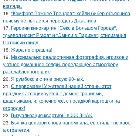
взгляда.
16.
"Комфорт Важнее Трендов": хейли бибер объяснила,
почему не пытается переодеть Джастина.
17.
Героини кинокартин "Секс в Большом Городе",
"дьявол носит Prada" и "Эмили в Париже", стилизация
Патрисии филд.
18.
Жара не страшна!
19.
Максимально реалистичная фотография, игривое и
уютное домашнее селфи, передающее атмосферу
расслабленного дня.
20.
Я румбокс в стиле рисую 90- ых.
21.
С первомаем! У жителей нашей страны этот
праздник ассоциируется с демонстрациями,
шашлыками, и, конечно же, с посадкой картошки на
огородах!
22.
Визуализация квартиры в ЖК ЗНАК.
23.
Бьянка цензори снова напомнила: её стиль - не хаос,
а стратегия.