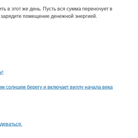
ть в этот же день. Пусть вся сумма переночует в
 зарядите помещение денежной энергией.
у!
м солнцем берегу и включает виллу начала века
деваться.