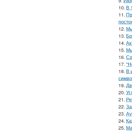
9.
Июн
10.
В 
11.
Пр
посто
12.
Мы
13.
Бр
14.
Ак
15.
Мы
16.
Со
17.
"Н
18.
В 
симво
19.
Дв
20.
Уг
21.
Ре
22.
За
23.
Ау
24.
Ка
25.
Ма