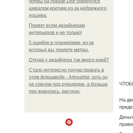
чопры на показе Dior обернулся
шквалом критики из-за небрежного
пошива.
Привет всем дизайнерам
интерьеров и не только!
5 ошибок в планировке, из-за
которых вы теряете метры.
Откуда у дизайнера так много идей?
Стало интересно поучаствовать в
этом флешмобе - Artvsartist, хоть он
ЧТОБ
не совсем про рукоделие, а больше
про живопись, рисунок.
На дв
приде
Деньг
прави