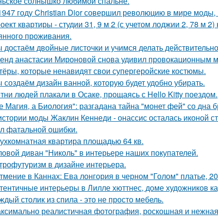
ьское солнышко любимой спальне.
1947 году Christian Dior совершил революцию в мире моды,
оект квартиры - студии 31, 9 м 2 (с учетом лоджии 2, 78 м 2
янного проживания.
 достаём двойные листочки и учимся делать действительно
енд анастасии Мироновой снова удивил провокационным м
тёры, которые ненавидят свои супергеройские костюмы.
 создаём дизайн ванной, которую будет удобно убирать.
тни людей плакали в Осаке, прощаясь с Hello Kitty поездом.
е Магия, а Биология": разгадана тайна "монет фей" со дна б
истории моды Жаклин Кеннеди - онассис осталась иконой сти
л фатальной ошибки.
ухкомнатная квартира площадью 64 кв.
ловой диван "Николь" в интерьере наших покупателей.
трофутуризм в дизайне интерьера.
тмение в Каннах: Ева лонгория в черном "Голом" платье, 20
тентичные интерьеры в Лилле хюттнес, доме художников кар
ждый столик из спила - это не просто мебель.
ксимально реалистичная фотография, роскошная и нежная 