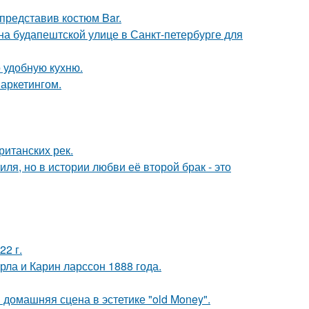
 представив костюм Bar.
) на будапештской улице в Санкт-петербурге для
 удобную кухню.
аркетингом.
ританских рек.
ля, но в истории любви её второй брак - это
22 г.
ла и Карин ларссон 1888 года.
домашняя сцена в эстетике "old Money".