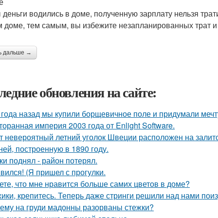
е
 деньги водились в доме, полученную зарплату нельзя трати
 доме, тем самым, вы избежите незапланированных трат и
ь дальше →
ледние обновления на сайте:
 года назад мы купили борщевичное поле и придумали мечт
торанная империя 2003 года от Enlight Software.
т невероятный летний уголок Швеции расположен на залито
ней, построенную в 1890 году.
ки поднял - район потерял.
вился! (Я пришел с прогулки.
ете, что мне нравится больше самих цветов в доме?
ики, крепитесь. Теперь даже стринги решили над нами поиз
ему на груди мадонны разорваны стежки?