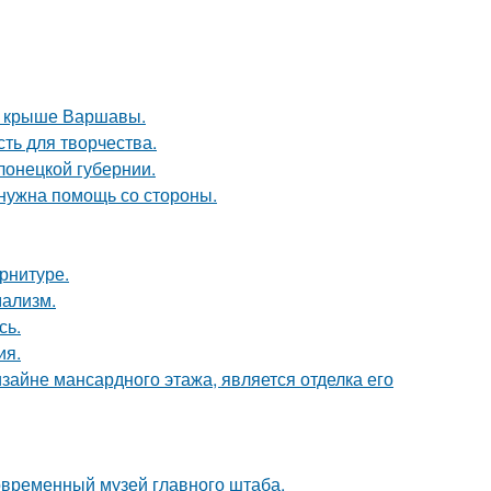
на крыше Варшавы.
сть для творчества.
лонецкой губернии.
 нужна помощь со стороны.
арнитуре.
мализм.
сь.
ия.
айне мансардного этажа, является отделка его
современный музей главного штаба.