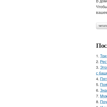
В дом
Чтобы
вашем
читат
Пос
1.
Три
2.
Рес
3.
Это
с баш
4.
Пят
5.
Поя
6.
Зна
7.
Муж
8.
Поч