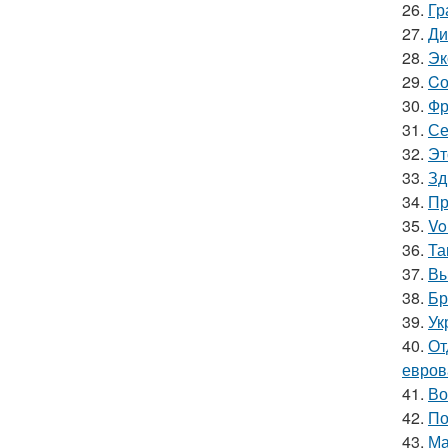
26.
Гр
27.
Ди
28.
Эк
29.
Cо
30.
Фр
31.
Се
32.
Эт
33.
Зд
34.
Пр
35.
Vo
36.
Та
37.
Вы
38.
Бр
39.
Ук
40.
От
евров
41.
Во
42.
По
43.
Ма