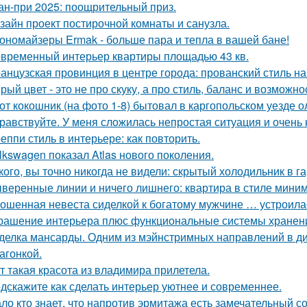
ан-при 2025: поощрительный приз.
зайн проект постирочной комнаты и санузла.
ономайзеры Ermak - больше пара и тепла в вашей бане!
временный интерьер квартиры площадью 43 кв.
анцузская провинция в центре города: прованский стиль 
рый цвет - это не про скуку, а про стиль, баланс и возможно
от кокошник (на фото 1-8) бытовал в каргопольском уезде о
равствуйте. У меня сложилась непростая ситуация и очень
еппи стиль в интерьере: как повторить.
lkswagen показал Atlas нового поколения.
кого, вы точно никогда не видели: скрытый холодильник в г
веренные линии и ничего лишнего: квартира в стиле мини
ошенная невеста сиделкой к богатому мужчине … устроила
рашение интерьера плюс функциональные системы хранен
делка мансарды. Одним из мэйнстримных направлений в диз
агонкой.
т такая красота из владимира прилетела.
дскажите как сделать интерьер уютнее и современнее.
ло кто знает, что напротив эрмитажа есть замечательный 