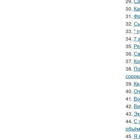
29.
Си
30.
Ка
31.
Фр
32.
Сы
33.
* 
34.
7 
35.
Ря
36.
Св
37.
Ко
38.
По
сорок
39.
Кв
40.
Оч
41.
Во
42.
Ви
43.
Эк
44.
С 
объём
45.
Я 