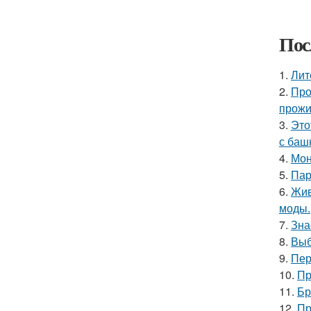
Пос
1.
Лит
2.
Про
прожи
3.
Это
с баш
4.
Мон
5.
Пар
6.
Жив
моды.
7.
Зна
8.
Выб
9.
Пер
10.
Пр
11.
Бр
12.
Пр