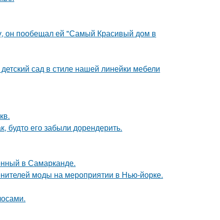
у, он пообещал ей "Самый Красивый дом в
детский сад в стиле нашей линейки мебели
кв.
к, будто его забыли дорендерить.
енный в Самарканде.
енителей моды на мероприятии в Нью-йорке.
лосами.