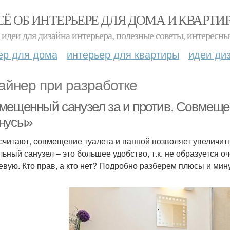
СЁ ОБ ИНТЕРЬЕРЕ ДЛЯ ДОМА И КВАРТИ
идеи для дизайна интерьера, полезные советы, интересны
ер для дома
интерьер для квартиры
идеи ди
айнер при разработке
мещенный санузел за и против. Совмеще
нусы»
считают, совмещение туалета и ванной позволяет увеличить
льный санузел – это большее удобство, т.к. не образуется о
евую. Кто прав, а кто нет? Подробно разберем плюсы и ми