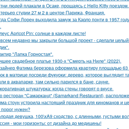
тни людей плакали в Осаке, прощаясь с Hello Kitty поездом.
терьер студии 27 м 2 в центре Парижа, Франция.
гда Софи Лорен выходила замуж за Карло понти в 1957 год
.
леус Apricot Pin: солнце в каждом листе!
всем недавно мы закрыли большой проект - сделали целый 
дик".
актир "Лапка Горностая".
чшее свадебное платье 1930-х "Смерть на Ниле" (2022).
зайнер Фатима березова оформила квартиру площадью 63 
юк в матрице посреди фукуоки: дерево, которое выглядит та
ли в аквапарке, там сильно парился в бане, сауне.
коративная штукатурка: когда стены говорят о вкусе.
о ресторан "Самарканд" (Samarkand Restaurant), располож
ма стоун устроила настоящий праздник для киноманов и ц
 порог нужен?
лодая девушка, 100\xA9 сходство, с длинными, густыми во
ссия - мои горизонты: от дизайна до медицины!