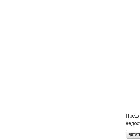
Предл
недос
читат