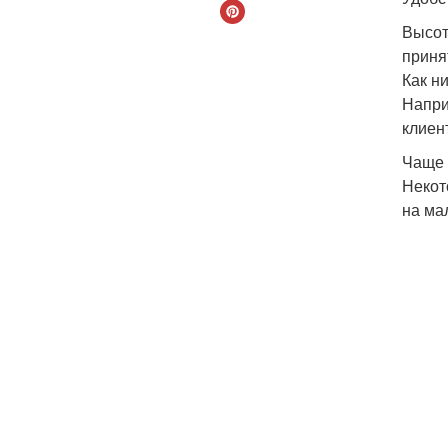
Высот
приня
Как н
Напри
клиен
Чаще 
Некот
на ма