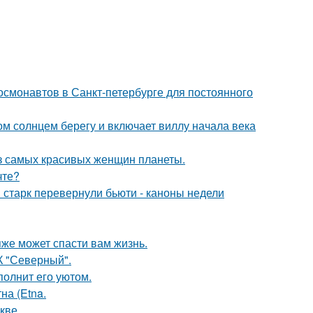
 космонавтов в Санкт-петербурге для постоянного
м солнцем берегу и включает виллу начала века
из самых красивых женщин планеты.
чте?
старк перевернули бьюти - каноны недели
яже может спасти вам жизнь.
К "Северный".
полнит его уютом.
на (Etna.
кве.