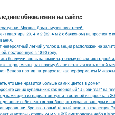
ледние обновления на сайте:
ературная Москва. Дома - музеи писателей.
ект квартиры 29, 4 м 2 (32, 4 м 2 с балконом) на проспекте
вания.
т невероятный летний уголок Швеции расположен на залито
ней, построенную в 1890 году.
ика беллуччи вновь напомнила, почему её считают одной 
иж - город мечты, так почему бы не остаться жить в этой ме
ая Венера против патриархата: как перформансы Микаэлы 
ете, что мне нравится больше самих цветов в доме?
росите синие купальники: как неоновый "Вырвиглаз" на пл
ед вами один из вариантов кухни - гостиной из проекта в Ж
едставьте себе нечто волшебное, что украсит ваш дом и на
ашированная бронза - новый тёплый акцент в коллекции Эт
оект квартиры - студии 24 м 2 в ЖК дмитровское небо в Мос