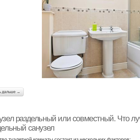
ь дальше →
узел раздельный или совместный. Что л
дельный санузел
тво туалетной комнаты состоит из нескольких факторов: