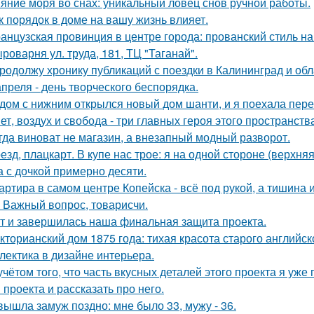
яние моря во снах: уникальный ловец снов ручной работы.
к порядок в доме на вашу жизнь влияет.
анцузская провинция в центре города: прованский стиль 
роварня ул. труда, 181, ТЦ "Таганай".
продолжу хронику публикаций с поездки в Калининград и обла
апреля - день творческого беспорядка.
дом с нижним открылся новый дом шанти, и я поехала перез
ет, воздух и свобода - три главных героя этого пространств
гда виноват не магазин, а внезапный модный разворот.
езд, плацкарт. В купе нас трое: я на одной стороне (верхня
а с дочкой примерно десяти.
артира в самом центре Копейска - всё под рукой, а тишина и
 Важный вопрос, товарисчи.
т и завершилась наша финальная защита проекта.
кторианский дом 1875 года: тихая красота старого английск
лектика в дизайне интерьера.
учётом того, что часть вкусных деталей этого проекта я уже
 проекта и рассказать про него.
вышла замуж поздно: мне было 33, мужу - 36.