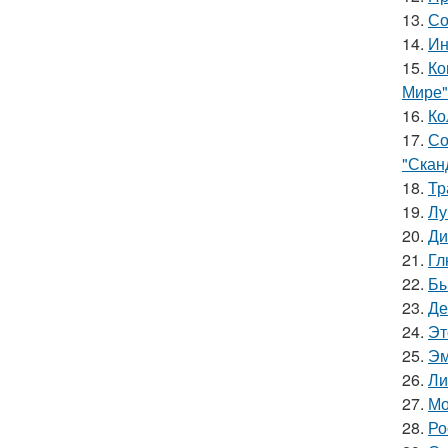
13.
Со
14.
Ин
15.
Ко
Мире"
16.
Ко
17.
Со
"Скан
18.
Тр
19.
Лу
20.
Ди
21.
Гл
22.
Бы
23.
Де
24.
Эт
25.
Эм
26.
Ли
27.
Мо
28.
Ро