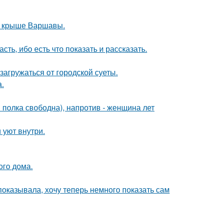
на крыше Варшавы.
сть, ибо есть что показать и рассказать.
агружаться от городской суеты.
а.
я полка свободна), напротив - женщина лет
 уют внутри.
ого дома.
 показывала, хочу теперь немного показать сам