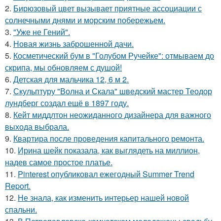
2.
Бирюзовый цвет вызывает приятные ассоциации с
солнечными днями и морским побережьем.
3.
"Уже не Гений".
4.
Новая жизнь заброшенной дачи.
5.
Косметический бум в "Голубом Ручейке": отмываем до
скрипа, мы обновляем с душой!
6.
Детская для мальчика 12, 6 м 2.
7.
Скульптуру "Волна и Скала" шведский мастер Теодор
лундберг создал ещё в 1897 году.
8.
Кейт миддлтон неожиданного дизайнера для важного
выхода выбрала.
9.
Квартира после проведения капитального ремонта.
10.
Ирина шейк показала, как выглядеть на миллион,
надев самое простое платье.
11.
Pinterest опубликовал ежегодный Summer Trend
Report.
12.
Не знала, как изменить интерьер нашей новой
спальни.