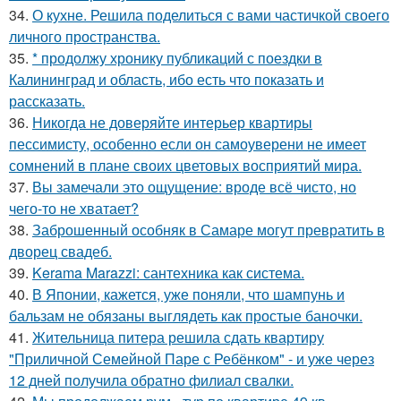
34.
О кухне. Решила поделиться с вами частичкой своего
личного пространства.
35.
* продолжу хронику публикаций с поездки в
Калининград и область, ибо есть что показать и
рассказать.
36.
Никогда не доверяйте интерьер квартиры
пессимисту, особенно если он самоуверени не имеет
сомнений в плане своих цветовых восприятий мира.
37.
Вы замечали это ощущение: вроде всё чисто, но
чего-то не хватает?
38.
Заброшенный особняк в Самаре могут превратить в
дворец свадеб.
39.
Kerama Marazzi: сантехника как система.
40.
В Японии, кажется, уже поняли, что шампунь и
бальзам не обязаны выглядеть как простые баночки.
41.
Жительница питера решила сдать квартиру
"Приличной Семейной Паре с Ребёнком" - и уже через
12 дней получила обратно филиал свалки.