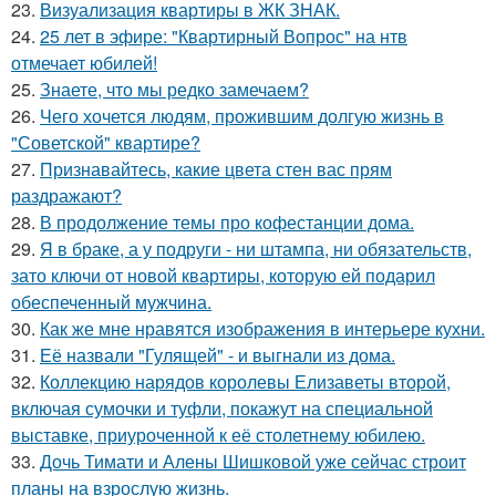
23.
Визуализация квартиры в ЖК ЗНАК.
24.
25 лет в эфире: "Квартирный Вопрос" на нтв
отмечает юбилей!
25.
Знаете, что мы редко замечаем?
26.
Чего хочется людям, прожившим долгую жизнь в
"Советской" квартире?
27.
Признавайтесь, какие цвета стен вас прям
раздражают?
28.
В продолжение темы про кофестанции дома.
29.
Я в браке, а у подруги - ни штампа, ни обязательств,
зато ключи от новой квартиры, которую ей подарил
обеспеченный мужчина.
30.
Как же мне нравятся изображения в интерьере кухни.
31.
Её назвали "Гулящей" - и выгнали из дома.
32.
Коллекцию нарядов королевы Елизаветы второй,
включая сумочки и туфли, покажут на специальной
выставке, приуроченной к её столетнему юбилею.
33.
Дочь Тимати и Алены Шишковой уже сейчас строит
планы на взрослую жизнь.