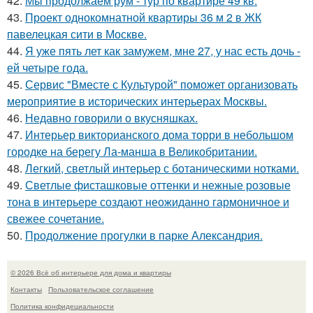
42.
Мы продолжаем рум - тур по квартире 49 кв.
43.
Проект однокомнатной квартиры 36 м 2 в ЖК
павелецкая сити в Москве.
44.
Я уже пять лет как замужем, мне 27, у нас есть дочь -
ей четыре года.
45.
Сервис "Вместе с Культурой" поможет организовать
мероприятие в исторических интерьерах Москвы.
46.
Недавно говорили о вкусняшках.
47.
Интерьер викторианского дома торри в небольшом
городке на берегу Ла-манша в Великобритании.
48.
Легкий, светлый интерьер с ботаническими нотками.
49.
Светлые фисташковые оттенки и нежные розовые
тона в интерьере создают неожиданно гармоничное и
свежее сочетание.
50.
Продолжение прогулки в парке Александрия.
© 2026 Всё об интерьере для дома и квартиры
Контакты
Пользовательское соглашение
Политика конфидециальности