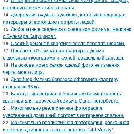
13.
В Петропавловске-камчатском молодожены свадьбу
в скандинавском стиле сыграли.
14.
Джеремайя гудман - художник, который превращал
интерьеры в настоящие портреты людей.
15.
Любопытные сведения о советском фильме "Человек
с Бульвара Капуцинов".
16.
Свежий ремонт в квартире после перепланировки.
17.
Продаётся 2-комнатная квартира с двумя
отдельными комнатами и кухней, раздельный санузел.
18.
На основе моего селфи сделай фото не изменяя
черты моего лица.
19.
Дизайнер Фатима березова оформила квартиру
площадью 63 кв.
20.
Баухаус, индастриал и балийская безмятежность:
квартира для творческой семьи в Санкт-петербурге.
21.
Максимально реалистичная фотография,
чувственный домашний портрет в интерьере спальни.
22.
Максимально реалистичная фотография, роскошная
и нежная домашняя сцена в эстетике "old Money".