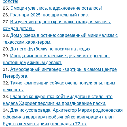
холсте!
25.
Эмоции улеглись, а вдохновение осталось!
26.
Гран-при 2025: поощрительный приз.
27.
В изучении родного края важна каждая мелочь,
каждая деталь!
28.
Дом у озера в остине: современный минимализм с
техасским характером.
29.
До него футболку не носили на людях.
30.
Иногда именно маленькие детали интерьер по-
настоящему живым делают.
31.
Атмосферный интерьер квартиры в самом центре
Петербурга.
32.
Такие композиции сейчас очень популярны, прям
нежность.
33.
Главная конкурентка Кейт миддлтон в стиле: что
надела Харриет перлинг на празднование пасхи.
34.
Для искусствоведа. Архитектор Мария родионовская
оформила квартиру необычной конфигурации (план
будет в комментариях) площадью 72 кв.