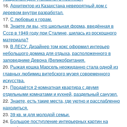
16.
Архитектор из Казахстана невероятный дом с
деревом внутри разработал.
17.
С любовью к горам.
18.
Знаете ли вы, что школьная форма, введённая в
Ссср в 1949 году при Сталине, шилась из роскошного
материала?
19.
В ЛЕСУ. Дизайнер том кокс оформил интерьер
небольшого домика для отдыха, расположенного в
заповеднике Девона (Великобритания.
20.
Рыжая кошка Марсель неожиданно стала одной из
главных любимиц витебского музея современного
искусства.
21.
Продаётся 2-комнатная квартира с двумя
отдельными комнатами и кухней, раздельный санузел.
22.
Знаете, есть такие места, где уютно и расслабленно
находиться.
23.
39 кв. м для молодой семьи.
24.
Большое поступление интерьерных картин на