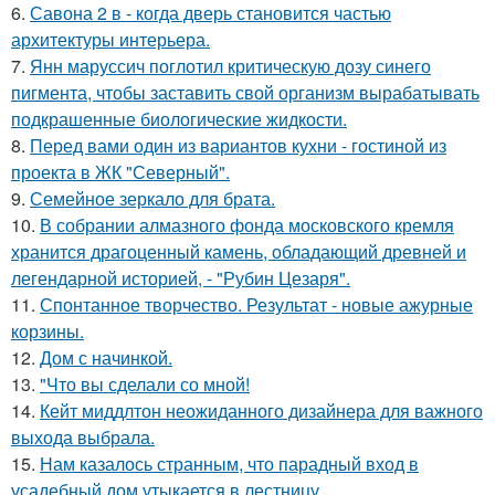
6.
Савона 2 в - когда дверь становится частью
архитектуры интерьера.
7.
Янн маруссич поглотил критическую дозу синего
пигмента, чтобы заставить свой организм вырабатывать
подкрашенные биологические жидкости.
8.
Перед вами один из вариантов кухни - гостиной из
проекта в ЖК "Северный".
9.
Семейное зеркало для брата.
10.
В собрании алмазного фонда московского кремля
хранится драгоценный камень, обладающий древней и
легендарной историей, - "Рубин Цезаря".
11.
Спонтанное творчество. Результат - новые ажурные
корзины.
12.
Дом с начинкой.
13.
"Что вы сделали со мной!
14.
Кейт миддлтон неожиданного дизайнера для важного
выхода выбрала.
15.
Нам казалось странным, что парадный вход в
усадебный дом утыкается в лестницу.