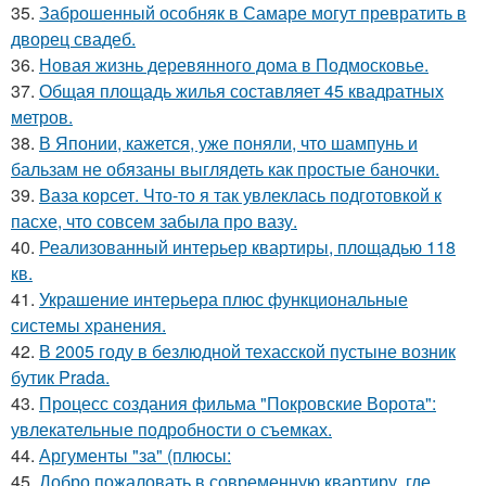
35.
Заброшенный особняк в Самаре могут превратить в
дворец свадеб.
36.
Новая жизнь деревянного дома в Подмосковье.
37.
Общая площадь жилья составляет 45 квадратных
метров.
38.
В Японии, кажется, уже поняли, что шампунь и
бальзам не обязаны выглядеть как простые баночки.
39.
Ваза корсет. Что-то я так увлеклась подготовкой к
пасхе, что совсем забыла про вазу.
40.
Реализованный интерьер квартиры, площадью 118
кв.
41.
Украшение интерьера плюс функциональные
системы хранения.
42.
В 2005 году в безлюдной техасской пустыне возник
бутик Prada.
43.
Процесс создания фильма "Покровские Ворота":
увлекательные подробности о съемках.
44.
Аргументы "за" (плюсы:
45.
Добро пожаловать в современную квартиру, где