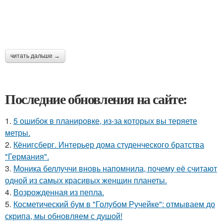
читать дальше →
Последние обновления на сайте:
1.
5 ошибок в планировке, из-за которых вы теряете
метры.
2.
Кёнигсберг. Интерьер дома студенческого братства
"Германия".
3.
Моника беллуччи вновь напомнила, почему её считают
одной из самых красивых женщин планеты.
4.
Возрожденная из пепла.
5.
Косметический бум в "Голубом Ручейке": отмываем до
скрипа, мы обновляем с душой!