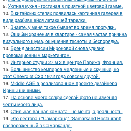
9.
Уютная кухня - гостиная в приятной цветовой гамме.
10.
В китайских степях появилась картинная галерея в
виде разбившейся летающей тарелки.
11.
Знаете, у меня такое бывает во время прогулки.
12.
Ошибки хранения в квартире - самая частая причина
визуального шума, ощущения тесноты и беспорядка.
13.
Бренд анастасии Мироновой снова удивил
провокационным маркетингом.
14.
Интерьер студии 27 м 2 в центре Парижа, Франция.
15.
Большинство кемперов медленные и скучные, но
этот Chevrolet C30 1972 года совсем другой.
16.
Middle AGE в реализованном проекте дизайнера
Ирины шишимки.
17.
На основе моего селфи сделай фото не изменяя
черты моего лица.
18.
Стильная ванная комната - не мечта, а реальность.
19.
Это ресторан "Самарканд" (Samarkand Restaurant),
расположенный в Самарканде.