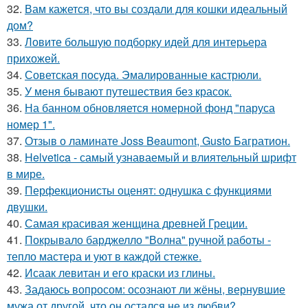
32.
Вам кажется, что вы создали для кошки идеальный
дом?
33.
Ловите большую подборку идей для интерьера
прихожей.
34.
Советская посуда. Эмалированные кастрюли.
35.
У меня бывают путешествия без красок.
36.
На банном обновляется номерной фонд "паруса
номер 1".
37.
Отзыв о ламинате Joss Beaumont, Gusto Багратион.
38.
Helvetica - самый узнаваемый и влиятельный шрифт
в мире.
39.
Перфекционисты оценят: однушка с функциями
двушки.
40.
Самая красивая женщина древней Греции.
41.
Покрывало барджелло "Волна" ручной работы -
тепло мастера и уют в каждой стежке.
42.
Исаак левитан и его краски из глины.
43.
Задаюсь вопросом: осознают ли жёны, вернувшие
мужа от другой, что он остался не из любви?