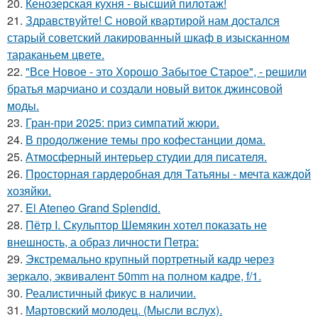
20.
Кенозерская кухня - высший пилотаж!
21.
Здравствуйте! С новой квартирой нам достался
старый советский лакированный шкаф в изысканном
тараканьем цвете.
22.
"Все Новое - это Хорошо Забытое Старое", - решили
братья марчиано и создали новый виток джинсовой
моды.
23.
Гран-при 2025: приз симпатий жюри.
24.
В продолжение темы про кофестанции дома.
25.
Атмосферный интерьер студии для писателя.
26.
Просторная гардеробная для Татьяны - мечта каждой
хозяйки.
27.
El Ateneo Grand Splendid.
28.
Пётр I. Скульптор Шемякин хотел показать не
внешность, а образ личности Петра:
29.
Экстремально крупный портретный кадр через
зеркало, эквивалент 50mm на полном кадре, f/1.
30.
Реалистичный фикус в наличии.
31.
Мартовский молодец. (Мысли вслух).