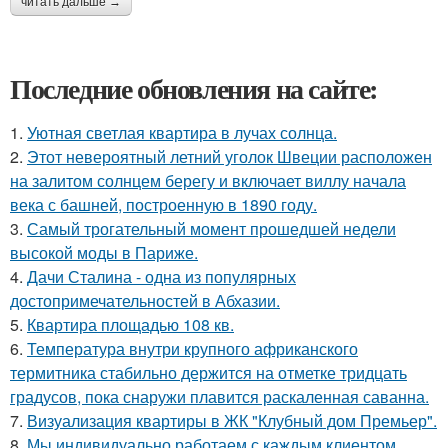
читать дальше →
Последние обновления на сайте:
1.
Уютная светлая квартира в лучах солнца.
2.
Этот невероятный летний уголок Швеции расположен
на залитом солнцем берегу и включает виллу начала
века с башней, построенную в 1890 году.
3.
Самый трогательный момент прошедшей недели
высокой моды в Париже.
4.
Дачи Сталина - одна из популярных
достопримечательностей в Абхазии.
5.
Квартира площадью 108 кв.
6.
Температура внутри крупного африканского
термитника стабильно держится на отметке тридцать
градусов, пока снаружи плавится раскаленная саванна.
7.
Визуализация квартиры в ЖК "Клубный дом Премьер".
8.
Мы индивидуально работаем с каждым клиентом.