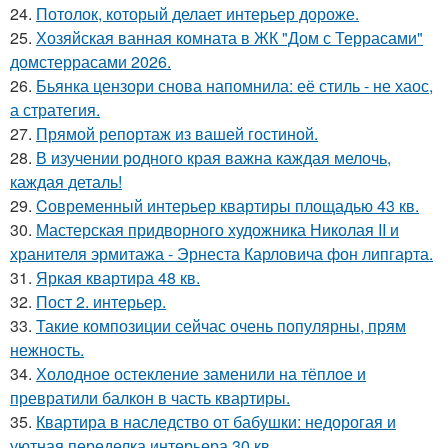
24.
Потолок, который делает интерьер дороже.
25.
Хозяйская ванная комната в ЖК "Дом с Террасами"
домстеррасами 2026.
26.
Бьянка цензори снова напомнила: её стиль - не хаос,
а стратегия.
27.
Прямой репортаж из вашей гостиной.
28.
В изучении родного края важна каждая мелочь,
каждая деталь!
29.
Cовременный интерьер квартиры площадью 43 кв.
30.
Мастерская придворного художника Николая II и
хранителя эрмитажа - Эрнеста Карловича фон липгарта.
31.
Яркая квартира 48 кв.
32.
Пост 2. интерьер.
33.
Такие композиции сейчас очень популярны, прям
нежность.
34.
Холодное остекление заменили на тёплое и
превратили балкон в часть квартиры.
35.
Квартира в наследство от бабушки: недорогая и
уютная переделка интерьера 30 кв.