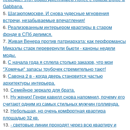
Gabbana.
5.
Шагаюпомоскве. И снова чудесные мгновения
встречи, незабываемые впечатления!
6.
Реализованным интерьером квартиры в старом
фонде в СПб делимся.
7.
Живая Венера против патриархата: как перформансы
Микаэлы старк перевернули бьюти - каноны недели
моды.
8.
С начала года я сплела столько заказов, что мои
"Хомячьи" запасы трубочек стремительно тают!
9.
Савона 2 в - когда дверь становится частью
архитектуры интерьера.
10.
Семейное зеркало для брата.
11.
Ну жених! Генри кавилл снова напомнил, почему его
считают одним из самых стильных мужчин голливуда.
12.
Небольшая, но очень комфортная квартира
площадью 32 кв.
13.
- световые линии проходят через всю квартиру и