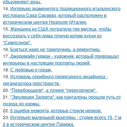
объединяют зоны.
14.
Интерьер знаменитого традиционного итальянского
ресторана Casa Capasso, который расположен в
историческом центре Неаполя (Италия.
15.
Женщина из США потратила три месяца, чтобы
воссоздать у себя дома точную копию кухни из
"Симпсонов".
16.
Бояться надо не тарелочниц, а ремонтниц.
17.
Джеремайя гудман - художник, который превращал
интерьеры в настоящие портреты людей.
18.
С любовью к горам.
19.
Исповедь серийного переездного дизайнера -
организатора пространств.
20.
"Переборщили", а точнее "перегорчили".
21.
"Эволюция Запрета": как панталоны прошли путь от
позора до нормы.
22.
5 ошибок ремонта, которые стоили нервов.
23.
Интерьер маленькой квартиры - студии всего 15, 7 м
2 в историческом центре Парижа.