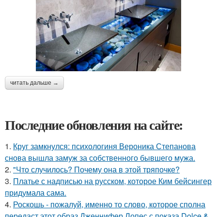
читать дальше →
Последние обновления на сайте:
1.
Круг замкнулся: психологиня Вероника Степанова
снова вышла замуж за собственного бывшего мужа.
2.
"Что случилось? Почему она в этой тряпочке?
3.
Платье с надписью на русском, которое Ким бейсингер
придумала сама.
4.
Роскошь - пожалуй, именно то слово, которое сполна
передаст этот образ Дженнифер Лопес с показа Dolce &