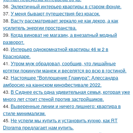
36.
Эклектичный интерьер квартиры в старом фонде.
37.
У меня бывают путешествия без красок.
38.
Васту рассматривает зеркало не как декор, а как
усилитель энергии пространства.
39.
Когда виноват не магазин, а внезапный модный
разворот.
40.
Интерьер однокомнатной квартиры 46 м 2 в
Краснодаре.
41.
Утром муж обрадовал, сообщив, что лишайные
котятки покинули манеж и веселятся во всю в гостиной.
42.
Настоящее "Воплощение Гламура": Алессандра
амбросио на каннском кинофестивале 2022.
43.
В Сиднее есть одна удивительная семья, которая уже
много лет стоит стеной против застройщиков.
44.
Выверенные линии и ничего лишнего: квартира в
стиле минимализм.
45.
Не успели мы купить и установить кухню, как RT
Diorama предлагает нам купить.