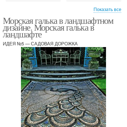
Показать все
Морская галька в ландшафтном
Гальки в ландшафтном
Дорожки из гальки
дизайне. Морская галька в
дизайне
ландшафте
ИДЕЯ №5 — САДОВАЯ ДОРОЖКА