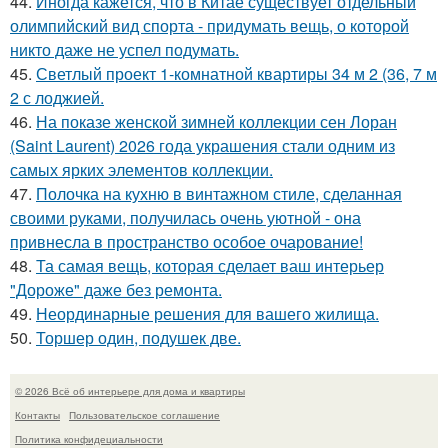
44.
Иногда кажется, что в Китае существует отдельный
олимпийский вид спорта - придумать вещь, о которой
никто даже не успел подумать.
45.
Светлый проект 1-комнатной квартиры 34 м 2 (36, 7 м
2 с лоджией.
46.
На показе женской зимней коллекции сен Лоран
(Saint Laurent) 2026 года украшения стали одним из
самых ярких элементов коллекции.
47.
Полочка на кухню в винтажном стиле, сделанная
своими руками, получилась очень уютной - она
привнесла в пространство особое очарование!
48.
Та самая вещь, которая сделает ваш интерьер
"Дороже" даже без ремонта.
49.
Неординарные решения для вашего жилища.
50.
Торшер один, подушек две.
© 2026 Всё об интерьере для дома и квартиры
Контакты
Пользовательское соглашение
Политика конфидециальности