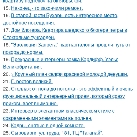
квартиру под ключ на октябрьской.
15.
Наконец - то закончили ремонт.
16.
В старой части Бухары есть интересное место,
достойное посещения.
17.
Дом блогера. Квартира шведского блогера петры в
Стокгольме тунгарден.
18.
"Эволюция Запрета": как панталоны прошли путь от
позора до нормы.
19.
Прекрасные интерьеры замка Кардифф, Уэльс,
Великобритания.
20.
> Крупный план селфи красивой молодой девушки.
21.
Г. ростов великий.
22.
Стеллаж от пола до потолка - это эффектный и очень
функциональный интерьерный прием, который сразу
приковывает внимание.
23.
Интерьер в элегантном классическом стиле с
современными элементами выполнен.
24.
Кадры, снятые в одной комнате.
25.
Сыроварня ул. труда, 181, ТЦ "Таганай".