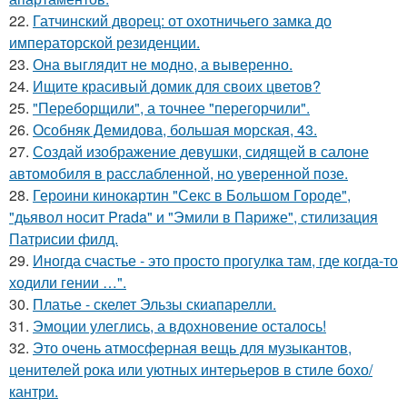
22.
Гатчинский дворец: от охотничьего замка до
императорской резиденции.
23.
Она выглядит не модно, а выверенно.
24.
Ищите красивый домик для своих цветов?
25.
"Переборщили", а точнее "перегорчили".
26.
Особняк Демидова, большая морская, 43.
27.
Создай изображение девушки, сидящей в салоне
автомобиля в расслабленной, но уверенной позе.
28.
Героини кинокартин "Секс в Большом Городе",
"дьявол носит Prada" и "Эмили в Париже", стилизация
Патрисии филд.
29.
Иногда счастье - это просто прогулка там, где когда-то
ходили гении …".
30.
Платье - скелет Эльзы скиапарелли.
31.
Эмоции улеглись, а вдохновение осталось!
32.
Это очень атмосферная вещь для музыкантов,
ценителей рока или уютных интерьеров в стиле бохо/
кантри.