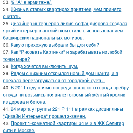
33.
/9 "А" в эрмитаже/.
34.
Жизнь в старых квартирах приятнее, чем принято
считать.
35.
Дизайнер интерьеров лилия Асфандиярова создала
яркий интерьер в английском стиле с использованием
башкирских национальных мотивов.
36.
Какую прихожую выбрали бы для себя?
37.
Как "Рисовать Картинки" и зарабатывать из любой
точки мира?
38.
Когда хочется выключить шум.
39.
Рядом с нижним открылся новый дом шанти, и я
поехала перезагружаться от городской суеты.
40.
В 2011 году прямо посреди шведского города эребру
откуда ни возьмись появился огромный жёлтый кролик
из дерева и бетона.
41.
24 марта у группы 221 Р 111 в рамках дисциплины
"Дизайн Интерьера" прошел экзамен.
42.
Проект 1-комнатной квартиры 34 м 2 в ЖК Селигер
сити в Москве.