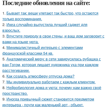
Последние обновления на сайте:
1.
Бывает так: вещи улетают так быстро, что остаются
только воспоминания.
2.
Икеа случайно выпустила лучший гаджет для
взрослых.
3.
Впустите природу в свои стены, и ваш дом заговорит с
вами на языке уюта.
4.
Минималистичный интерьер с элементами
французской классики 54 кв.
5.
Анатомический мерч: в сети завирусилась рубашка с
ван Гогом, которая лишает художника уха при каждом
расстегивании.
6.
Как создать атмосферу отпуска дома?
7.
Мы индивидуально работаем с каждым клиентом.
8.
Нейробиология дома и уюта: почему нам важно своё
пространство.
9.
Иногда привычный сюжет становится предметом
интерьера - почти как маленький арт - объект.