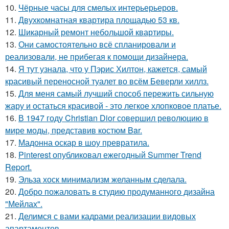
10.
Чёрные часы для смелых интерьерьеров.
11.
Двухкомнатная квартира площадью 53 кв.
12.
Шикарный ремонт небольшой квартиры.
13.
Они самостоятельно всё спланировали и
реализовали, не прибегая к помощи дизайнера.
14.
Я тут узнала, что у Пэрис Хилтон, кажется, самый
красивый переносной туалет во всём Беверли хиллз.
15.
Для меня самый лучший способ пережить сильную
жару и остаться красивой - это легкое хлопковое платье.
16.
В 1947 году Christian Dior совершил революцию в
мире моды, представив костюм Bar.
17.
Мадонна оскар в шоу превратила.
18.
Pinterest опубликовал ежегодный Summer Trend
Report.
19.
Эльза хоск минимализм желанным сделала.
20.
Добро пожаловать в студию продуманного дизайна
"Мейлах".
21.
Делимся с вами кадрами реализации видовых
апартаментов.