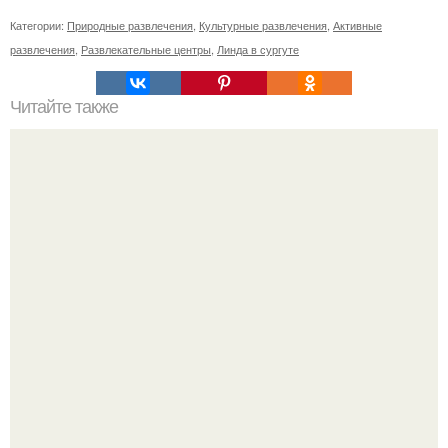
Категории:
Природные развлечения
,
Культурные развлечения
,
Активные
развлечения
,
Развлекательные центры
,
Линда в сургуте
Читайте также
Резьба по дереву в стиле барокко. Резьба по дереву:
стилистические направления и характерные узоры.