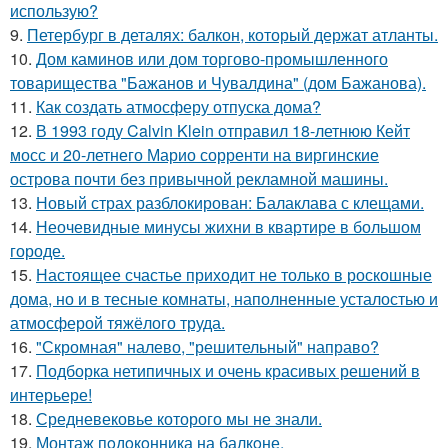
использую?
9.
Петербург в деталях: балкон, который держат атланты.
10.
Дом каминов или дом торгово-промышленного
товарищества "Бажанов и Чувалдина" (дом Бажанова).
11.
Как создать атмосферу отпуска дома?
12.
В 1993 году Calvin Klein отправил 18-летнюю Кейт
мосс и 20-летнего Марио сорренти на виргинские
острова почти без привычной рекламной машины.
13.
Новый страх разблокирован: Балаклава с клещами.
14.
Неочевидные минусы жихни в квартире в большом
городе.
15.
Настоящее счастье приходит не только в роскошные
дома, но и в тесные комнаты, наполненные усталостью и
атмосферой тяжёлого труда.
16.
"Скромная" налево, "решительный" направо?
17.
Подборка нетипичных и очень красивых решений в
интерьере!
18.
Средневековье которого мы не знали.
19.
Монтаж пoдoкoнника на балкoне.