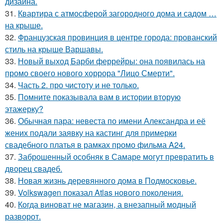
дизайна.
31.
Квартира с атмосферой загородного дома и садом …
на крыше.
32.
Французская провинция в центре города: прованский
стиль на крыше Варшавы.
33.
Новый выход Барби феррейры: она появилась на
промо своего нового хоррора "Лицо Смерти".
34.
Часть 2. про чистоту и не только.
35.
Помните показывала вам в истории вторую
этажерку?
36.
Обычная пара: невеста по имени Александра и её
жених подали заявку на кастинг для примерки
свадебного платья в рамках промо фильма A24.
37.
Заброшенный особняк в Самаре могут превратить в
дворец свадеб.
38.
Новая жизнь деревянного дома в Подмосковье.
39.
Volkswagen показал Atlas нового поколения.
40.
Когда виноват не магазин, а внезапный модный
разворот.