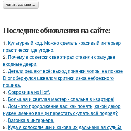
читать дальше →
Последние обновления на сайте:
1.
Культурный код. Можно сделать красивый интерьер
практически где угодно.
2.
Почему в советских квартирах ставили сразу две
входные двери.
3.
Детали решают всё: выход приянки чопры на показе
Dior обернулся шквалом критики из-за небрежного
пошива.
4.
Сокровища из Hoff.
5.
Большая и светлая мастер - спальня в квартире!
6.
Дом - это продолжение вас: как понять, какой декор
нужен именно вам (и перестать скупать всё подряд?
7.
Вагонка в интерьере.
8.
Куда я колокольчики и какова их дальнейшая судьба