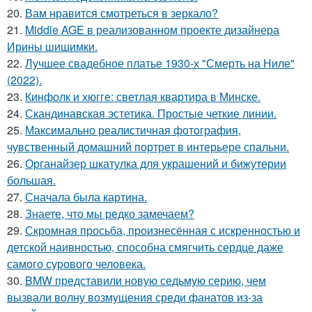
20.
Вам нравится смотреться в зеркало?
21.
Middle AGE в реализованном проекте дизайнера
Ирины шишимки.
22.
Лучшее свадебное платье 1930-х "Смерть на Ниле"
(2022).
23.
Кинфолк и хюгге: светлая квартира в Минске.
24.
Скандинавская эстетика. Простые четкие линии.
25.
Максимально реалистичная фотография,
чувственный домашний портрет в интерьере спальни.
26.
Органайзер шкатулка для украшений и бижутерии
большая.
27.
Сначала была картина.
28.
Знаете, что мы редко замечаем?
29.
Скромная просьба, произнесённая с искренностью и
детской наивностью, способна смягчить сердце даже
самого сурового человека.
30.
BMW представили новую седьмую серию, чем
вызвали волну возмущения среди фанатов из-за