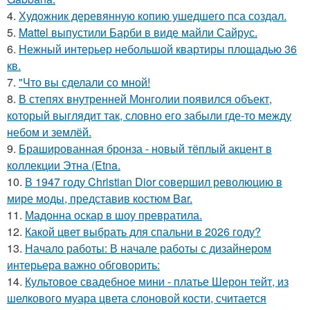
4.
Художник деревянную копию ушедшего пса создал.
5.
Mattel выпустили Барби в виде майли Сайрус.
6.
Нежный интерьер небольшой квартиры площадью 36
кв.
7.
"Что вы сделали со мной!
8.
В степях внутренней Монголии появился объект,
который выглядит так, словно его забыли где-то между
небом и землёй.
9.
Брашированная бронза - новый тёплый акцент в
коллекции Этна (Etna.
10.
В 1947 году Christian Dior совершил революцию в
мире моды, представив костюм Bar.
11.
Мадонна оскар в шоу превратила.
12.
Какой цвет выбрать для спальни в 2026 году?
13.
Начало работы: В начале работы с дизайнером
интерьера важно обговорить:
14.
Культовое свадебное мини - платье Шерон тейт, из
шелкового муара цвета слоновой кости, считается