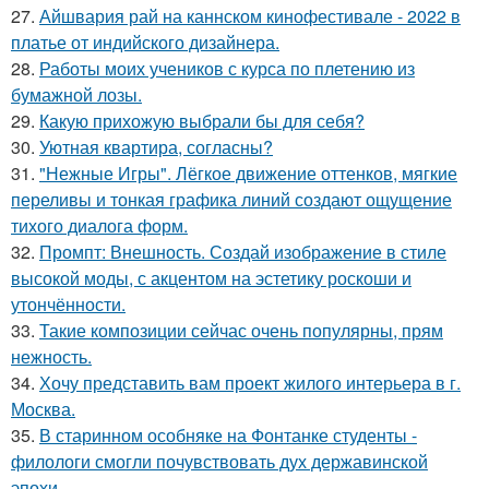
27.
Айшвария рай на каннском кинофестивале - 2022 в
платье от индийского дизайнера.
28.
Работы моих учеников с курса по плетению из
бумажной лозы.
29.
Какую прихожую выбрали бы для себя?
30.
Уютная квартира, согласны?
31.
"Нежные Игры". Лёгкое движение оттенков, мягкие
переливы и тонкая графика линий создают ощущение
тихого диалога форм.
32.
Промпт: Внешность. Создай изображение в стиле
высокой моды, с акцентом на эстетику роскоши и
утончённости.
33.
Такие композиции сейчас очень популярны, прям
нежность.
34.
Хочу представить вам проект жилого интерьера в г.
Москва.
35.
В старинном особняке на Фонтанке студенты -
филологи смогли почувствовать дух державинской
эпохи.