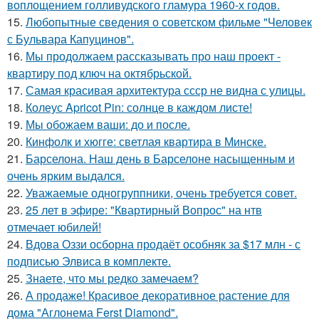
воплощением голливудского гламура 1960-х годов.
15.
Любопытные сведения о советском фильме "Человек
с Бульвара Капуцинов".
16.
Мы продолжаем рассказывать про наш проект -
квартиру под ключ на октябрьской.
17.
Самая красивая архитектура ссср не видна с улицы.
18.
Колеус Apricot Pin: солнце в каждом листе!
19.
Мы обожаем ваши: до и после.
20.
Кинфолк и хюгге: светлая квартира в Минске.
21.
Барселона. Наш день в Барселоне насыщенным и
очень ярким выдался.
22.
Уважаемые одногруппники, очень требуется совет.
23.
25 лет в эфире: "Квартирный Вопрос" на нтв
отмечает юбилей!
24.
Вдова Оззи осборна продаёт особняк за $17 млн - с
подписью Элвиса в комплекте.
25.
Знаете, что мы редко замечаем?
26.
А продаже! Красивое декоративное растение для
дома "Аглонема Ferst Diamond".