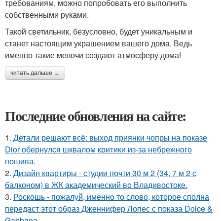
требованиям, можно попробовать его выполнить
собственными руками.
Такой светильник, безусловно, будет уникальным и
станет настоящим украшением вашего дома. Ведь
именно такие мелочи создают атмосферу дома!
читать дальше →
Последние обновления на сайте:
1.
Детали решают всё: выход приянки чопры на показе
Dior обернулся шквалом критики из-за небрежного
пошива.
2.
Дизайн квартиры - студии почти 30 м 2 (34, 7 м 2 с
балконом) в ЖК академический во Владивостоке.
3.
Роскошь - пожалуй, именно то слово, которое сполна
передаст этот образ Дженнифер Лопес с показа Dolce &
Gabbana.