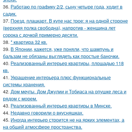
36.
Работаю по графику 2/2, сыну четыре года, ходит в
садик.
37.
Поезд, плацкарт. В купе нас трое: я на одной стороне
(верхняя полка свободна), напротив - женщина лет
сорока с дочкой примерно десяти.
38.
* квартира 32 кв.
39.
В Японии, кажется, уже поняли, что шампунь и
бальзам не обязаны выглядеть как простые баночки.
40.
Реализованный интерьер квартиры, площадью 118
кв.
41.
Украшение интерьера плюс функциональные
системы хранения.
42.
Дом мечты. Дом Джулии и Тобиаса на опушке леса и
рядом с морем.
43.
Реализованный интерьер квартиры в Минске.
44.
Недавно говорили о вкусняшках.
45.
Иногда интерьер строится не на ярких элементах, а
на общей атмосфере пространства.