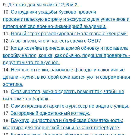
9.
Детская для мальчика 12, 6 м 2.
10.
Сотрудники усадьбы Кусково провели
просветительскую встречу и экскурсию для участников и
ветеранов сво военно-инженерной академии.
11.
Новый страх разблокирован: Балаклава с клещами.
12.
А вы знали, что у нас есть свечи с CBD?
13.
Когда хозяйка принесла домой обновку и поставила
коробку на пол, кошка, как обычно, подошла проверить -
вдруг там что-то вкусное.
14.
Нежные оттенки, рамочные фасады и лаконичные
детали - кухня, в которой сочетаются уют и современная
эстетика.
15.
Оказывается, можно сделать ремонт так, чтобы не
был заметен бардак.
16.
Самая красивая архитектура ссср не видна с улицы.
17.
Загородный одноэтажный коттедж.
18.
Баухаус, индастриал и балийская безмятежность:
квартира для творческой семьи в Санкт-петербурге.
19.
Коломенское. Дворцовый комплекс делится на две