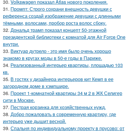
30.
Volkswagen показал Atlas нового поколения.
31.
Промпт: Строго сохрани внешность девушки с
референса создай изображение девушки с длинными
тёмными, волосами, пробор роста волос сбоку.
32.
Дональд трамп показал концепт 50-этажной
президентской библиотеки с комнатой для Air Force One
внутри.
33.
Виктуар дутрело - это имя было очень хорошо
знакомо в кругах моды в 50-е годы в Париже.
34.
Реализованный интерьер квартиры, площадью 103
кв.
35.
В гостях у дизайнера интерьеров кит Кемп в ее
загородном доме в хэмпшире.
36.
Проект 1-комнатной квартиры 34 м 2 в ЖК Селигер
сити в Москве.
37.
Пестрая корзинка для хозяйственных нужд.
38.
Добро пожаловать в современную квартиру, где
интерьер уже дышит весной.
39.
Спальня по индивидуальному проекту в прусово: от