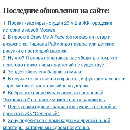
Последние обновления на сайте:
1.
Проект квартиры - студии 25 м 2 в ЖК городские
истории в новой Москве.
2.
В проекте Draw Me A Face фотограф пит стар и
визажистка Тициана Раймондо превратили детские
рисунки в настоящий макияж.
3.
Ну что? Я вновь попытаюсь вас убедить в том, что
неистово прихотливых растений не существует.
4.
Зендея эйфелеву башню затмила!
5.
В случае если хочется и красоты, и функциональности
- присмотритесь к жалюзийным дверям.
6.
Выбросите синие купальники: как неоновый
"Вырвиглаз" на пляже может спасти вам жизнь.
7.
Перед вами один из вариантов кухни - гостиной из
проекта в ЖК "Северный".
8.
Хочу поделиться с вами кадрами другой нашей
квартиры, которую мы сдаем посуточно.