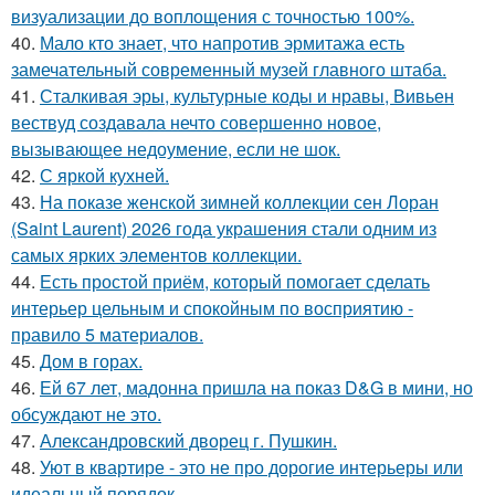
визуализации до воплощения с точностью 100%.
40.
Мало кто знает, что напротив эрмитажа есть
замечательный современный музей главного штаба.
41.
Сталкивая эры, культурные коды и нравы, Вивьен
вествуд создавала нечто совершенно новое,
вызывающее недоумение, если не шок.
42.
С яркой кухней.
43.
На показе женской зимней коллекции сен Лоран
(Saint Laurent) 2026 года украшения стали одним из
самых ярких элементов коллекции.
44.
Есть простой приём, который помогает сделать
интерьер цельным и спокойным по восприятию -
правило 5 материалов.
45.
Дом в горах.
46.
Ей 67 лет, мадонна пришла на показ D&G в мини, но
обсуждают не это.
47.
Александровский дворец г. Пушкин.
48.
Уют в квартире - это не про дорогие интерьеры или
идеальный порядок.