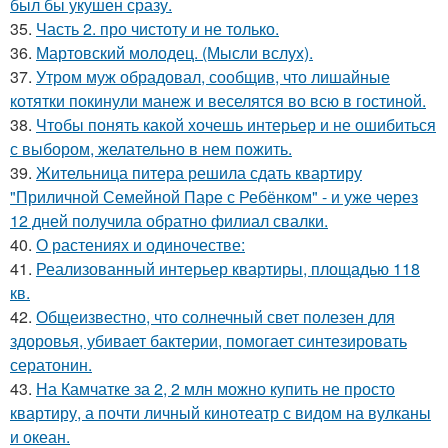
был бы укушен сразу.
35.
Часть 2. про чистоту и не только.
36.
Мартовский молодец. (Мысли вслух).
37.
Утром муж обрадовал, сообщив, что лишайные
котятки покинули манеж и веселятся во всю в гостиной.
38.
Чтобы понять какой хочешь интерьер и не ошибиться
с выбором, желательно в нем пожить.
39.
Жительница питера решила сдать квартиру
"Приличной Семейной Паре с Ребёнком" - и уже через
12 дней получила обратно филиал свалки.
40.
О растениях и одиночестве:
41.
Реализованный интерьер квартиры, площадью 118
кв.
42.
Общеизвестно, что солнечный свет полезен для
здоровья, убивает бактерии, помогает синтезировать
сератонин.
43.
На Камчатке за 2, 2 млн можно купить не просто
квартиру, а почти личный кинотеатр с видом на вулканы
и океан.