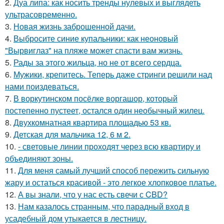
2.
Дуа липа: как носить тренды нулевых и выглядеть
ультрасовременно.
3.
Новая жизнь заброшенной дачи.
4.
Выбросите синие купальники: как неоновый
"Вырвиглаз" на пляже может спасти вам жизнь.
5.
Рады за этого жильца, но не от всего сердца.
6.
Мужики, крепитесь. Теперь даже стринги решили над
нами поиздеваться.
7.
В воркутинском посёлке воргашор, который
постепенно пустеет, остался один необычный жилец.
8.
Двухкомнатная квартира площадью 53 кв.
9.
Детская для мальчика 12, 6 м 2.
10.
- световые линии проходят через всю квартиру и
объединяют зоны.
11.
Для меня самый лучший способ пережить сильную
жару и остаться красивой - это легкое хлопковое платье.
12.
А вы знали, что у нас есть свечи с CBD?
13.
Нам казалось странным, что парадный вход в
усадебный дом утыкается в лестницу.