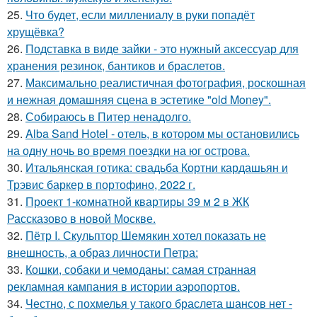
25.
Что будет, если миллениалу в руки попадёт
хрущёвка?
26.
Подставка в виде зайки - это нужный аксессуар для
хранения резинок, бантиков и браслетов.
27.
Максимально реалистичная фотография, роскошная
и нежная домашняя сцена в эстетике "old Money".
28.
Собираюсь в Питер ненадолго.
29.
Alba Sand Hotel - отель, в котором мы остановились
на одну ночь во время поездки на юг острова.
30.
Итальянская готика: свадьба Кортни кардашьян и
Трэвис баркер в портофино, 2022 г.
31.
Проект 1-комнатной квартиры 39 м 2 в ЖК
Рассказово в новой Москве.
32.
Пётр I. Скульптор Шемякин хотел показать не
внешность, а образ личности Петра:
33.
Кошки, собаки и чемоданы: самая странная
рекламная кампания в истории аэропортов.
34.
Честно, с похмелья у такого браслета шансов нет -