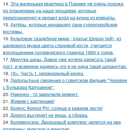
14.
Эта маленькая квартира в Париже уж очень похожа
по планировке на наши хрущевки, которые
перепланируют и делают вход на кухню из комнаты.
15.
Актёры, которые ненавидят свои супергеройские
костюмы.
16.
Культовое свадебное мини - платье Шерон тейт, из
шелкового муара цвета слоновой кости, считается
воплощением голливудского гламура 1960-х годов.
17.
Минутка шизы. Давно уже хотела написать такой
пост, и искренне надеюсь что я не одна такая шизанутая.
18.
18+. Часть 1. неожиданный конец.
19.
Любопытные сведения о советском фильме "Человек
с Бульвара Капуцинов".
20.
Наконец - то закончили ремонт.
21.
Живем с картинами!
22.
Колеус Apricot Pin: солнце в каждом листе!
23.
Дорого выглядит не вещь, а сборка.
24.
Коломенское. Дворцовый комплекс делится на две
половины: мужскую и женскую.