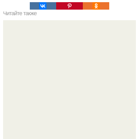
Читайте также
Гардеробная из гипсокартона.
Недавно сказали, что дизайну в ижгту учат лучше, чем в
удгу, потому что там преподают программы.