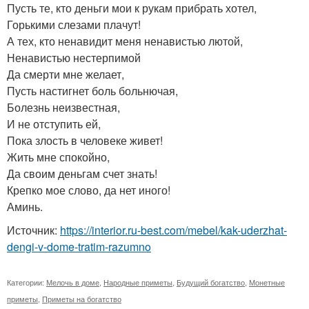
Пусть те, кто деньги мои к рукам прибрать хотел,
Горькими слезами плачут!
А тех, кто ненавидит меня ненавистью лютой,
Ненавистью нестерпимой
Да смерти мне желает,
Пусть настигнет боль больнючая,
Болезнь неизвестная,
И не отступить ей,
Пока злость в человеке живет!
Жить мне спокойно,
Да своим деньгам счет знать!
Крепко мое слово, да нет иного!
Аминь.
Источник:
https://interior.ru-best.com/mebel/kak-uderzhat-
dengi-v-dome-tratim-razumno
Категории:
Мелочь в доме
,
Народные приметы
,
Будущий богатство
,
Монетные
приметы
,
Приметы на богатство