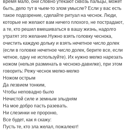
время мало, они словно утекают сквозь пальцы, может
быть, дело тут в чьем-то злом умысле? Если у вас есть
такое подозрение, сделайте ритуал на чеснок. Люди,
которые не желают вам ничего плохого, не пострадают,
а те, кто решил вмешиваться в вашу жизнь, надолго
утратят это желание.Нужно взять головку чеснока,
очистить каждую дольку и взять нечетное число долек
(если в головке нечетное число долек, берите все, если
четное, одну не используйте). Их нужно мелко нарезать
ножом (нельзя разминать в чесноко-давилке), при этом
говорить: Режу чеснок мелко-мелко
Ножом острым
Да лезвием тонким,
Чтобы неповадно было
Нечистой силе и земным злыдням
На мое добро пасть разевать.
Ни слезинки не пророню,
Все будет, как я скажу:
Пусть те, кто зла желал, пожалеют!