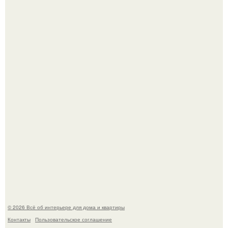
Круг замкнулся: психологиня Вероника Степанова снова
вышла замуж за собственного бывшего мужа.
Среди сосен. Этот дом словно вырос среди деревьев, и
жизнь здесь течет в собственном ритме - спокойно, без
спешки и лишнего шума.
© 2026 Всё об интерьере для дома и квартиры
Контакты
Пользовательское соглашение