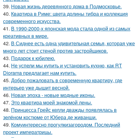
39.
Новая жизнь деревянного дома в Подмосковье.
40.
Квартира в Риме: цвета долины тибра и коллекция
современного искусства.
41.
В 1990-2000-х японская мода стала одной из самых
креативных в мире.
42.
В Сиднее есть одна удивительная семья, которая уже
много лет стоит стеной против застройщиков.
43.
Подарок к юбилею.
44.
Не успели мы купить и установить кухню, как RT
Diorama предлагает нам купить.
45.
Добро пожаловать в современную квартиру, где
интерьер уже дышит весной.
46.
Новая эпоха - новые модные иконы.
47.
Это квартира моей знакомой лены.
48.
Принцесса Грейс келли дважды появлялась в
зелёном костюме от Юбера де живанши.
49.
Комуинтересно прогулкизагородом. Последний
проект императрицы.