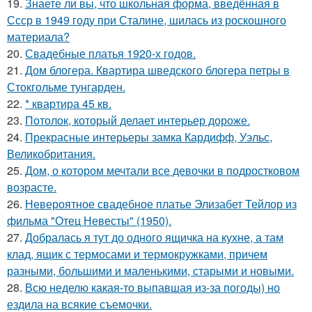
19.
Знаете ли вы, что школьная форма, введённая в
Ссср в 1949 году при Сталине, шилась из роскошного
материала?
20.
Свадебные платья 1920-х годов.
21.
Дом блогера. Квартира шведского блогера петры в
Стокгольме тунгарден.
22.
* квартира 45 кв.
23.
Потолок, который делает интерьер дороже.
24.
Прекрасные интерьеры замка Кардифф, Уэльс,
Великобритания.
25.
Дом, о котором мечтали все девочки в подростковом
возрасте.
26.
Невероятное свадебное платье Элизабет Тейлор из
фильма "Отец Невесты" (1950).
27.
Добралась я тут до одного ящичка на кухне, а там
клад, ящик с термосами и термокружками, причем
разными, большими и маленькими, старыми и новыми.
28.
Всю неделю какая-то выпавшая из-за погоды) но
ездила на всякие съемочки.