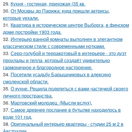
29.
Кухня - гостиная, прихожая (35 кв.
30.
От Москвы до Парижа: куда пришли актрисы,
которые уехали.
31.
Квартира в историческом центре Выборга, в финском
доме постройки 1903 года.
32.
Интерьер ванной комнаты выполнен в элегантном
классическом стиле с современными нотками.
33.
Серо-голубой и терракотовый в интерьере - это дуэт
прохлады и тепла, который создаёт удивительно
гармоничное и благородное настроение.
34.
Посетили усадьбу Барышниковых в алексино
смоленской области.
35.
О кухне. Решила поделиться с вами частичкой своего
личного пространства.
36.
Мартовский молодец. (Мысли вслух).
37.
Самое древнее послание в бутылке находилось в
воде 101 год.
38.
Оригинальный интерьер квартиры - студии 25 м 2 в
Австралии.