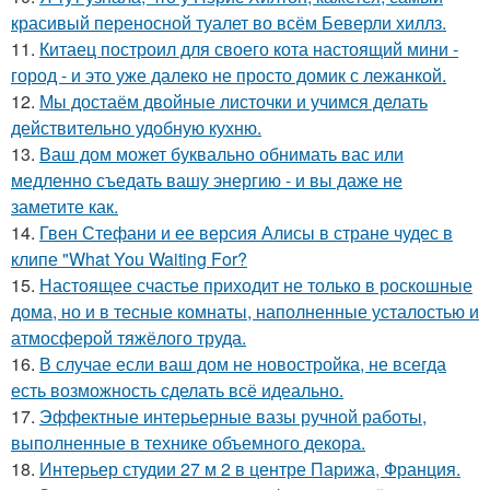
красивый переносной туалет во всём Беверли хиллз.
11.
Китаец построил для своего кота настоящий мини -
город - и это уже далеко не просто домик с лежанкой.
12.
Мы достаём двойные листочки и учимся делать
действительно удобную кухню.
13.
Ваш дом может буквально обнимать вас или
медленно съедать вашу энергию - и вы даже не
заметите как.
14.
Гвен Стефани и ее версия Алисы в стране чудес в
клипе "What You Waiting For?
15.
Настоящее счастье приходит не только в роскошные
дома, но и в тесные комнаты, наполненные усталостью и
атмосферой тяжёлого труда.
16.
В случае если ваш дом не новостройка, не всегда
есть возможность сделать всё идеально.
17.
Эффектные интерьерные вазы ручной работы,
выполненные в технике объемного декора.
18.
Интерьер студии 27 м 2 в центре Парижа, Франция.