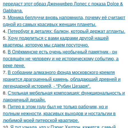
передаст этот образ Дженнифер Лопес с показа Dolce &
Gabbana.
3.
Моника беллуччи вновь напомнила, почему её считают
одной из самых красивых женщин планеты.
4.
Петербург в деталях: балкон, который держат атланты.
5.
Хочу поделиться с вами кадрами другой нашей
квартиры, которую мы сдаем посуточно.
6.
В Олёкминске есть очень необычный памятник - он
посвящён не человеку и не историческому событию, а
реке лене.
7.
В собрании алмазного фонда московского кремля
хранится драгоценный камень, обладающий древней и
легендарной историей, - "Рубин Цезаря".
8.
Стильная мебельная композиция: функциональность и
лаконичный дизайн.
9.
Питер в этом году был не только рабочим, но и
полным нежности, красивых выходов и ностальгии в
любимой моей питерской квартире.
10.
Я тут узнала, что у Пэрис Хилтон, кажется, самый