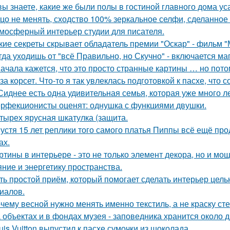
вы знаете, какие же были полы в гостиной главного дома 
цо не менять, сходство 100% зеркальное селфи, сделанное 
мосферный интерьер студии для писателя.
кие секреты скрывает обладатель премии "Оскар" - фильм "
гда уходишь от "всё Правильно, но Скучно" - включается ма
ачала кажется, что это просто странные картины … но пото
за корсет. Что-то я так увлеклась подготовкой к пасхе, что 
Сиднее есть одна удивительная семья, которая уже много л
рфекционисты оценят: однушка с функциями двушки.
тырех ярусная шкатулка (защита.
устя 15 лет реплики того самого платья Пиппы всё ещё пр
ах.
ртины в интерьере - это не только элемент декора, но и 
яние и энергетику пространства.
ть простой приём, который помогает сделать интерьер цел
иалов.
чему весной нужно менять именно текстиль, а не краску сте
 объектах и в фондах музея - заповедника хранится около д
uis Vuitton выпустил к пасхе сумочки из шоколада.