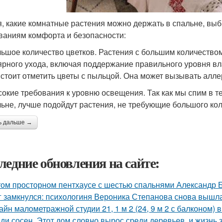
, какие комнатные растения можно держать в спальне, выб
ваниям комфорта и безопасности:
ьшое количество цветков. Растения с большим количеством 
ярного ухода, включая поддержание правильного уровня вл
 стоит отметить цветы с пыльцой. Она может вызывать алле
окие требования к уровню освещения. Так как мы спим в те
льне, лучше подойдут растения, не требующие большого ко
ь дальше →
ледние обновления на сайте:
том просторном пентхаусе с шестью спальнями Александр Б
г замкнулся: психологиня Вероника Степанова снова вышл
айн малометражной студии 21, 1 м 2 (24, 9 м 2 с балконом) 
ди сосен. Этот дом словно вырос среди деревьев, и жизнь з