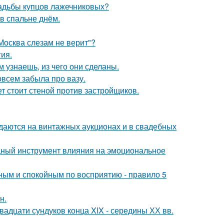
усадьбы купцов лажечниковых?
в спальне днём.
Москва слезам не верит"?
гия.
м узнаешь, из чего они сделаны.
совсем забыла про вазу.
ет стоит стеной против застройщиков.
одаются на винтажных аукционах и в свадебных
мощный инструмент влияния на эмоциональное
ьным и спокойным по восприятию - правило 5
н.
вадцати сундуков конца XIX - середины ХХ вв.