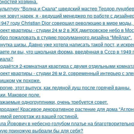
бностей хозяина.
ульптуру "Волна и Скала" шведский мастер Теодор лундберг
ня зовут нарек, я - ведущий менеджер по работе с дизайне
1947 году Christian Dior совершил революцию в мире моды,
оект квартиры - студии 24 м 2 в ЖК дмитровское небо в Мос
бро пожаловать в студию продуманного дизайна "Мейлах".
нутка шизы. Давно уже хотела написать такой пост, и искре
аете ли вы, что школьная форма, введённая в Ссср в 1949 
иала?
одаётся 2-комнатная квартира с двумя отдельными комната
оект квартиры - студии 26 м 2. современный интерьер с эл
ишком уж похоже.
рогие, этот выпуск, как ледяной душ после горячей ванны.
ки. Маковое поле.
ажаемые одногруппники, очень требуется совет.
продаже! Красивое декоративное растение для дома "Аглон
ямой репортаж из вашей гостиной.
ла Йовович в небесно-голубом платье на благотворительном
кую прихожую выбрали бы для себя?