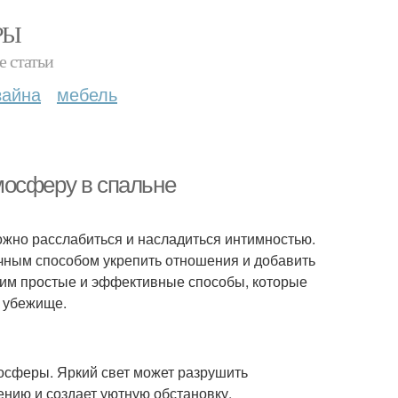
РЫ
е статьи
зайна
мебель
мосферу в спальне
можно расслабиться и насладиться интимностью.
чным способом укрепить отношения и добавить
трим простые и эффективные способы, которые
е убежище.
осферы. Яркий свет может разрушить
лению и создает уютную обстановку.