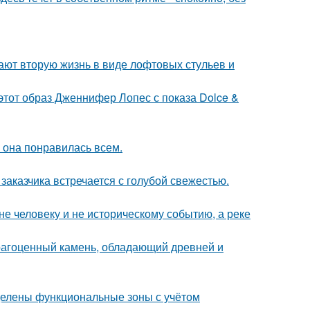
ают вторую жизнь в виде лофтовых стульев и
 этот образ Дженнифер Лопес с показа Dolce &
ы она понравилась всем.
заказчика встречается с голубой свежестью.
е человеку и не историческому событию, а реке
рагоценный камень, обладающий древней и
делены функциональные зоны с учётом