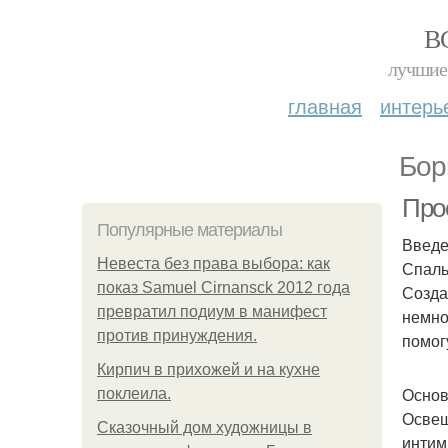
В
лучшие 
главная
интерь
Бор
Про
Популярные материалы
Введ
Невеста без права выбора: как
Спаль
показ Samuel Cirnansck 2012 года
Созда
превратил подиум в манифест
немно
против принуждения.
помог
Кирпич в прихожей и на кухне
Основ
поклеила.
Освещ
Сказочный дом художницы в
интим