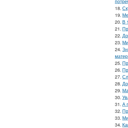
потре
18.
Ск
19.
Ме
20.
В 
21.
Пр
22.
До
23.
Ми
24.
Зн
матер
25.
Пр
26.
Пр
27.
Сл
28.
До
29.
Ма
30.
Ув
31.
А 
32.
Пр
33.
Ми
34.
Ка