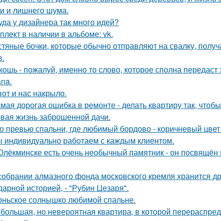
и и лишнего шума.
уда у дизайнера так много идей?
плект в наличии в альбоме: vk.
тяные бочки, которые обычно отправляют на свалку, получ
в.
кошь - пожалуй, именно то слово, которое сполна передаст
na.
вот и нас накрыло.
мая дорогая ошибка в ремонте - делать квартиру так, чтоб
вая жизнь заброшенной дачи.
о превью спальни, где любимый бордово - коричневый цвет 
 индивидуально работаем с каждым клиентом.
Олёкминске есть очень необычный памятник - он посвящён н
собрании алмазного фонда московского кремля хранится д
дарной историей, - "Рубин Цезаря".
ньское солнышко любимой спальне.
большая, но невероятная квартира, в которой перераспре