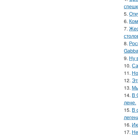
спешк
5.
Отк
6.
Ком
7.
Жес
столо
8.
Рос
Gabba
9.
Ну 
10.
Са
11.
Но
12.
Эт
13.
Мы
14.
В 
лене.
15.
В 
леген
16.
Ию
17.
Не