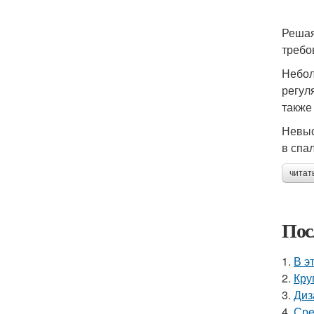
Решая
требо
Небол
регул
также
Невыс
в спа
читат
Пос
1.
В э
2.
Кру
3.
Диз
4.
Сре