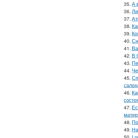
35.
А 
36.
Ли
37.
Ат
38.
Ка
39.
Ко
40.
Сн
41.
Ва
42.
В 
43.
Пе
44.
Че
45.
Сп
салон
46.
Ка
состо
47.
Ес
матер
48.
По
49.
На
50.
Lo