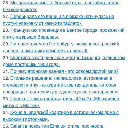
26.
Мы прожили вместе больше года - спокойно, тепло,
без конфликтов.
27.
Перебирала его вещи и в рюкзаке наткнулась на
пустую упаковку от каких-то таблеток.
28.
Французская провинция в центре города: прованский
стиль на крыше Варшавы.
29.
Путешествуем по Петербургу - каменноостровский
дворец - памятник времён Екатерины II.
30.
Квартира в историческом центре Выборга, в финском
доме постройки 1903 года.
31.
Почему японская ванная - это совсем другой мир?
32.
Стильное решение: кнопка слива, встроенная в
стеновую плитку - аккуратно скрытая деталь, которая
превращает сантехнику в единое целое с интерьером.
33.
Проект 1-комнатной квартиры 42 м 2 в ЖК аквилон
митино в Москве.
34.
Кухня в шведской квартире в историческом доме с
высокими потолками.
35.
Galant в покрытии Emalux: стиль, прочность,