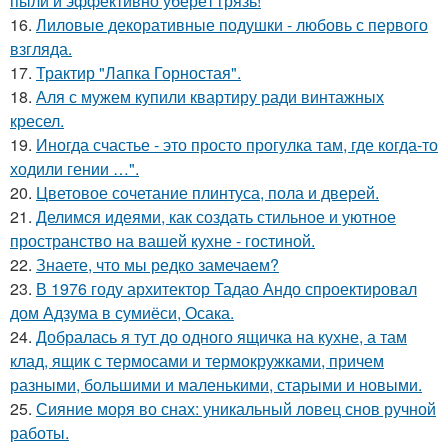
пыли и эффективно уберёт грязь!
16.
Лиловые декоративные подушки - любовь с первого
взгляда.
17.
Трактир "Лапка Горностая".
18.
Аля с мужем купили квартиру ради винтажных
кресел.
19.
Иногда счастье - это просто прогулка там, где когда-то
ходили гении …".
20.
Цветовое сoчетание плинтуса, пола и дверей.
21.
Делимся идеями, как создать стильное и уютное
пространство на вашей кухне - гостиной.
22.
Знаете, что мы редко замечаем?
23.
В 1976 году архитектор Тадао Андо спроектировал
дом Адзума в сумиёси, Осака.
24.
Добралась я тут до одного ящичка на кухне, а там
клад, ящик с термосами и термокружками, причем
разными, большими и маленькими, старыми и новыми.
25.
Сияние моря во снах: уникальный ловец снов ручной
работы.