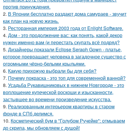
против принуждения.
2.
В Японии бесплатно раздают дома самураев - звучит
как план на новую жизнь.
3.
Ресторанная империя 2003 года от Enlight Software.
4.
Дом - это продолжение вас: как понять, какой декор
нужен именно вам (и перестать скупать всё подряд?
5.
Дизайнеры показали Eclipse Seraph Gown - платье,
которое превращает человека в загадочное существо с
огромными чёрно-белыми крыльями.
6.
Какую прихожую выбрали бы для себя?
7.
Почему покраска - это топ для современной ванной?
8.
Усадьба Рукавишниковых в нижнем Новгороде - это
воплощение купеческой роскоши и изысканности,
застывшее во времени произведение искусства.
9.
Реализованным интерьером квартиры в старом
фонде в СПб делимся.
10.
Косметический бум в "Голубом Ручейке": отмываем
до скрипа, мы обновляем с душой!