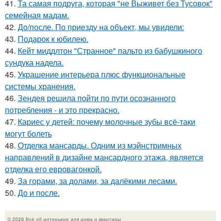
41.
Та самая подруга, которая "не Выживет без Тусовок"
семейная мадам.
42.
До/после. По приезду на объект, мы увидели:
43.
Подарок к юбилею.
44.
Кейт миддлтон "Странное" пальто из бабушкиного
сундука надела.
45.
Украшение интерьера плюс функциональные
системы хранения.
46.
Зендея решила пойти по пути осознанного
потребления - и это прекрасно.
47.
Кариес у детей: почему молочные зубы всё-таки
могут болеть
48.
Отделка мансарды. Одним из мэйнстримных
направлений в дизайне мансардного этажа, является
отделка его евровагонкой.
49.
За горами, за долами, за далёкими лесами.
50.
До и после.
© 2026 Всё об интерьере для дома и квартиры