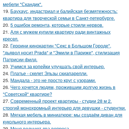
мебели "Скандик".
19.
Баухаус, индастриал и балийская безмятежность:
квартира для творческой семьи в Санкт-петербурге.
20.
5 ошибок ремонта, которые стоили нервов.
21.
Аля с мужем купили квартиру ради винтажных
кресел.
22.
Героини кинокартин "Секс в Большом Городе",
"дьявол носит Prada" и "Эмили в Париже", стилизация
Патрисии филд.
23.
Учимся за копейки улучшать свой интерьер.
24.
Платье - скелет Эльзы скиапарелли.
25.
Мандала - это не просто круг с узорами.
26.
Чего хочется людям, прожившим долгую жизнь в
"Советской" квартире?
27.
Современный проект квартиры - студии 28 м 2.
строгий монохромный интерьер для девушки - студентки.
28.
Мягкая мебель в миниатюре: мы создаём диван для
кукольного интерьера.
29.
Меня волнуют два вопроса.