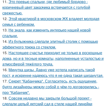
11.
Это превью спальни, где любимый бордово -
коричневый цвет заказчика встречается с голубой
свежестью.
12.
Этой квартирой в московском ЖК владеет молодая
семья с ребенком.
13.
Не знала, как изменить интерьер нашей новой
спальни.
14.
Из булыжника сделали элитный столик с помощью
эффектного трюка со стеклом.
15.
Настоящее счастье приходит не только в роскошные
дома, но и в тесные комнаты, наполненные усталостью и
атмосферой тяжёлого труда.
16.
Минутка шизы. Давно уже хотела написать такой
пост, и искренне надеюсь что я не одна такая шизанутая.
17.
Секрет "Кабанчика". Согласитесь, есть ощущение,
будто дизайнеры между собой о чём-то договорились -
про "Кабанчик".
18.
Совсем недавно мы закрыли большой проект -
сделали целый детский сад в стиле нашей линейки