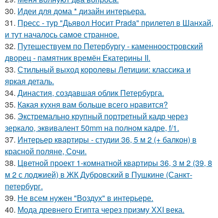
30.
Идеи для дома * дизайн интерьера.
31.
Пресс - тур "Дьявол Носит Prada" прилетел в Шанхай,
и тут началось самое странное.
32.
Путешествуем по Петербургу - каменноостровский
дворец - памятник времён Екатерины II.
33.
Стильный выход королевы Летиции: классика и
яркая деталь.
34.
Династия, создавшая облик Петербурга.
35.
Какая кухня вам больше всего нравится?
36.
Экстремально крупный портретный кадр через
зеркало, эквивалент 50mm на полном кадре, f/1.
37.
Интерьер квартиры - студии 36, 5 м 2 (+ балкон) в
красной поляне, Сочи.
38.
Цветной проект 1-комнатной квартиры 36, 3 м 2 (39, 8
м 2 с лоджией) в ЖК Дубровский в Пушкине (Санкт-
петербург.
39.
Не всем нужен "Воздух" в интерьере.
40.
Мода древнего Египта через призму ХХI века.