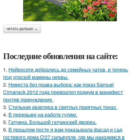
читать дальше →
Последние обновления на сайте:
1.
Нейросети добрались до семейных чатов, и теперь
под угрозой мамины нервы.
2.
Невеста без права выбора: как показ Samuel
Cirnansck 2012 года превратил подиум в манифест
против принуждения.
3.
Стильная квартира в светлых приятных тонах.
4.
В перерыве на работе гуляю.
5.
Гатчина. Большой гатчинский дворец.
6.
В прошлом посте я вам показывала фасад и сад
гостевого дома O'27 сильвупле, где мы находимся в