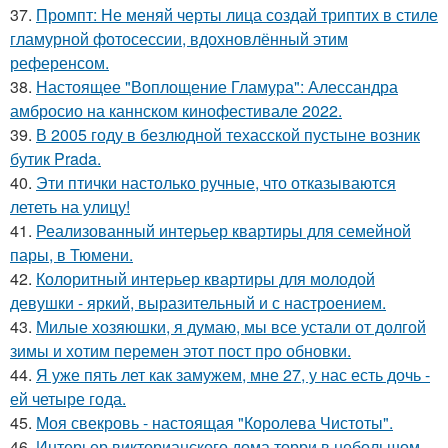
37.
Промпт: Не меняй черты лица создай триптих в стиле
гламурной фотосессии, вдохновлённый этим
референсом.
38.
Настоящее "Воплощение Гламура": Алессандра
амбросио на каннском кинофестивале 2022.
39.
В 2005 году в безлюдной техасской пустыне возник
бутик Prada.
40.
Эти птички настолько ручные, что отказываются
лететь на улицу!
41.
Реализованный интерьер квартиры для семейной
пары, в Тюмени.
42.
Колоритный интерьер квартиры для молодой
девушки - яркий, выразительный и с настроением.
43.
Милые хозяюшки, я думаю, мы все устали от долгой
зимы и хотим перемен этот пост про обновки.
44.
Я уже пять лет как замужем, мне 27, у нас есть дочь -
ей четыре года.
45.
Моя свекровь - настоящая "Королева Чистоты".
46.
Интерьер викторианского дома торри в небольшом