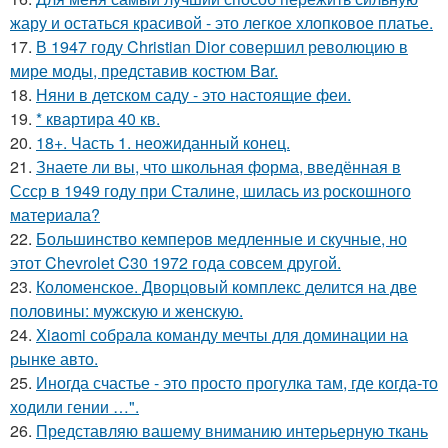
жару и остаться красивой - это легкое хлопковое платье.
17.
В 1947 году Christian Dior совершил революцию в
мире моды, представив костюм Bar.
18.
Няни в детском саду - это настоящие феи.
19.
* квартира 40 кв.
20.
18+. Часть 1. неожиданный конец.
21.
Знаете ли вы, что школьная форма, введённая в
Ссср в 1949 году при Сталине, шилась из роскошного
материала?
22.
Большинство кемперов медленные и скучные, но
этот Chevrolet C30 1972 года совсем другой.
23.
Коломенское. Дворцовый комплекс делится на две
половины: мужскую и женскую.
24.
Xiaomi собрала команду мечты для доминации на
рынке авто.
25.
Иногда счастье - это просто прогулка там, где когда-то
ходили гении …".
26.
Представляю вашему вниманию интерьерную ткань