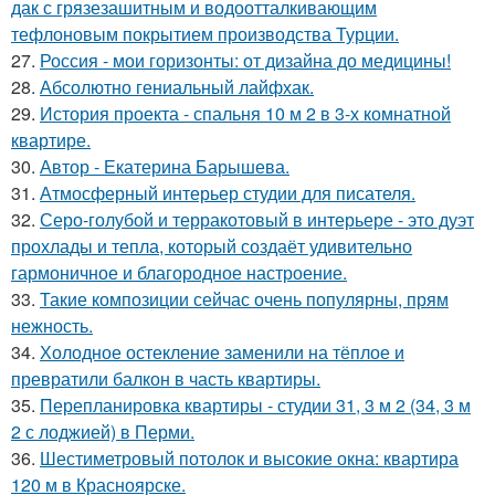
дак с грязезашитным и водоотталкивающим
тефлоновым покрытием производства Турции.
27.
Россия - мои горизонты: от дизайна до медицины!
28.
Абсолютно гениальный лайфхак.
29.
История проекта - спальня 10 м 2 в 3-х комнатной
квартире.
30.
Автор - Екатерина Барышева.
31.
Атмосферный интерьер студии для писателя.
32.
Серо-голубой и терракотовый в интерьере - это дуэт
прохлады и тепла, который создаёт удивительно
гармоничное и благородное настроение.
33.
Такие композиции сейчас очень популярны, прям
нежность.
34.
Холодное остекление заменили на тёплое и
превратили балкон в часть квартиры.
35.
Перепланировка квартиры - студии 31, 3 м 2 (34, 3 м
2 с лоджией) в Перми.
36.
Шестиметровый потолок и высокие окна: квартира
120 м в Красноярске.