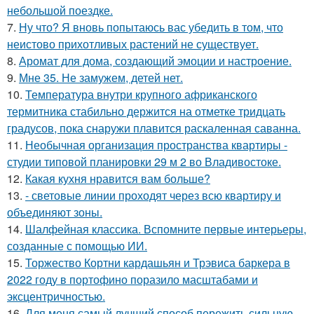
небольшой поездке.
7.
Ну что? Я вновь попытаюсь вас убедить в том, что
неистово прихотливых растений не существует.
8.
Аромат для дома, создающий эмоции и настроение.
9.
Мне 35. Не замужем, детей нет.
10.
Температура внутри крупного африканского
термитника стабильно держится на отметке тридцать
градусов, пока снаружи плавится раскаленная саванна.
11.
Необычная организация пространства квартиры -
студии типовой планировки 29 м 2 во Владивостоке.
12.
Какая кухня нравится вам больше?
13.
- световые линии проходят через всю квартиру и
объединяют зоны.
14.
Шалфейная классика. Вспомните первые интерьеры,
созданные с помощью ИИ.
15.
Торжество Кортни кардашьян и Трэвиса баркера в
2022 году в портофино поразило масштабами и
эксцентричностью.
16.
Для меня самый лучший способ пережить сильную