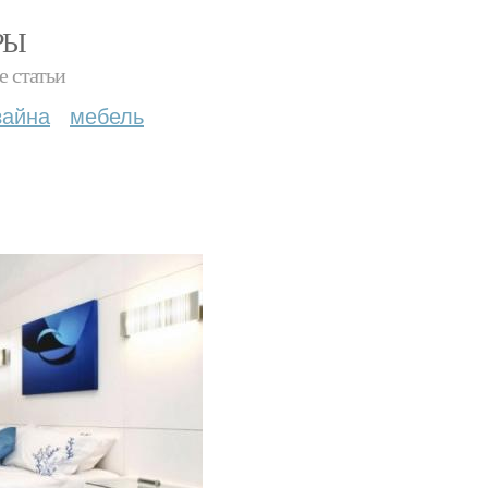
РЫ
е статьи
зайна
мебель