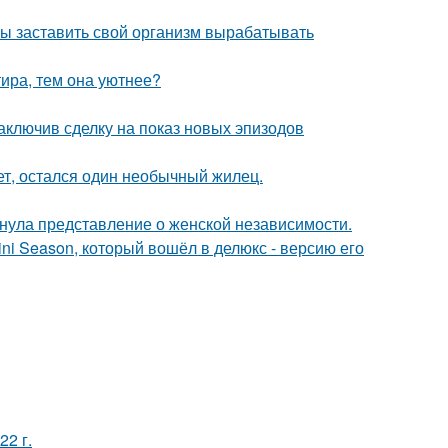
бы заставить свой организм вырабатывать
тира, тем она уютнее?
заключив сделку на показ новых эпизодов
ет, остался один необычный жилец.
нула представление о женской независимости.
ni Season, который вошёл в делюкс - версию его
22 г.