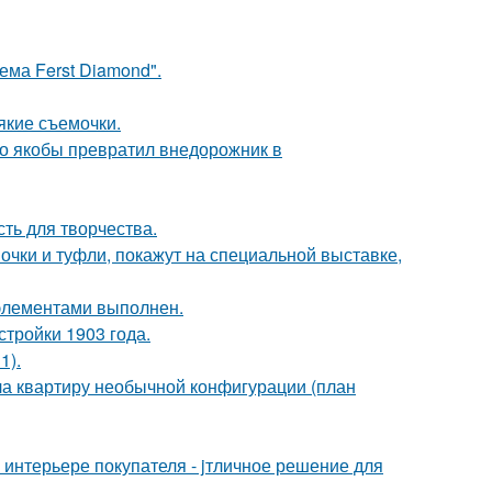
ема Ferst Diamond".
якие съемочки.
-то якобы превратил внедорожник в
сть для творчества.
чки и туфли, покажут на специальной выставке,
элементами выполнен.
тройки 1903 года.
1).
а квартиру необычной конфигурации (план
интерьере покупателя - jтличное решение для