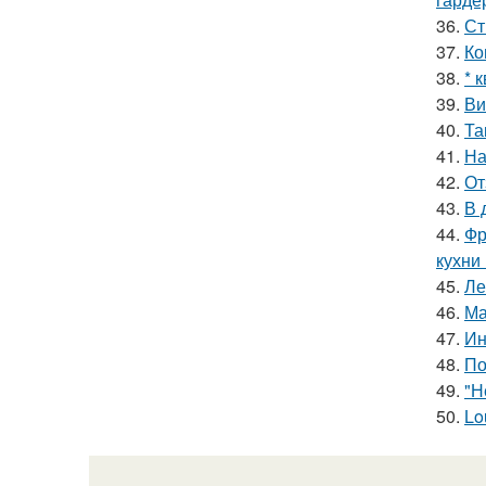
36.
Ст
37.
Ко
38.
* 
39.
Ви
40.
Та
41.
На
42.
От
43.
В 
44.
Фр
кухни
45.
Ле
46.
Ма
47.
Ин
48.
По
49.
"Н
50.
Lo