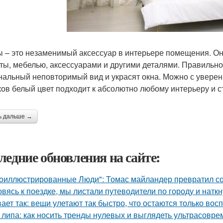
 – это незаменимый аксессуар в интерьере помещения. Он
ты, мебелью, аксессуарами и другими деталями. Правиль
нальный неповторимый вид и украсят окна. Можно с уверенн
ков белый цвет подходит к абсолютно любому интерьеру и с
ь дальше →
ледние обновления на сайте:
оиллюстрированные Люди": Томас майландер превратил сол
овясь к поездке, мы листали путеводители по городу и нат
ает так: вещи улетают так быстро, что остаются только вос
 липа: как носить тренды нулевых и выглядеть ультрасовре