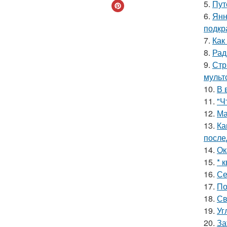
5.
Пут
6.
Янн
подкр
7.
Как
8.
Рад
9.
Стр
мульт
10.
В 
11.
"Ч
12.
Ма
13.
Ка
после
14.
Ок
15.
* 
16.
Се
17.
По
18.
Св
19.
Уг
20.
За