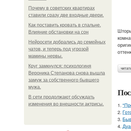
Почему в советских квартирах
ставили сразу две входные двери.
Как поставить кровать в спальне.
Шторы
Влияние обстановки на сон
комна
Нейросети добрались до семейных
ориги
чатов, и теперь под угрозой
оттен
мамины нервы.
Круг замкнулся: психологиня
читат
Вероника Степанова снова вышла
замуж за собственного бывшего
мужа.
Пос
В сети продолжают обсуждать
изменения во внешности актрисы.
1.
"Пр
2.
Гот
3.
Быв
4.
Дуа