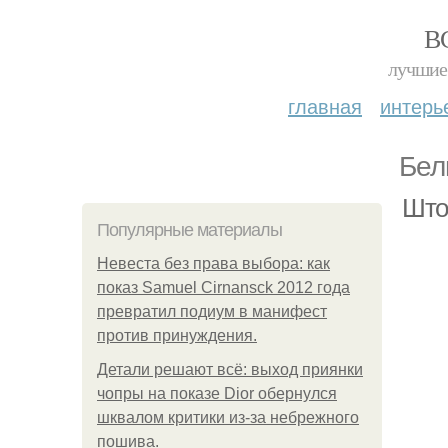
В
лучшие 
главная
интерь
Бел
Што
Популярные материалы
Невеста без права выбора: как
показ Samuel Cirnansck 2012 года
превратил подиум в манифест
против принуждения.
Детали решают всё: выход приянки
чопры на показе Dior обернулся
шквалом критики из-за небрежного
пошива.