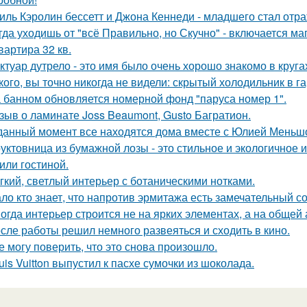
иль Кэролин бессетт и Джона Кеннеди - младшего стал отр
гда уходишь от "всё Правильно, но Скучно" - включается ма
квартира 32 кв.
ктуар дутрело - это имя было очень хорошо знакомо в круга
кого, вы точно никогда не видели: скрытый холодильник в г
 банном обновляется номерной фонд "паруса номер 1".
зыв о ламинате Joss Beaumont, Gusto Багратион.
данный момент все находятся дома вместе с Юлией Меньш
уктовница из бумажной лозы - это стильное и экологичное 
 или гостиной.
гкий, светлый интерьер с ботаническими нотками.
ло кто знает, что напротив эрмитажа есть замечательный 
огда интерьер строится не на ярких элементах, а на общей
сле работы решил немного развеяться и сходить в кино.
е могу поверить, что это снова произошло.
uis Vuitton выпустил к пасхе сумочки из шоколада.