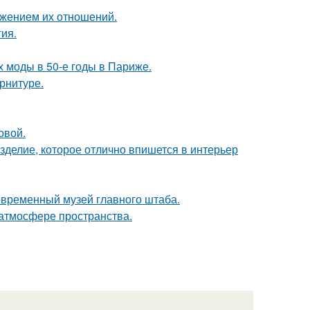
ажением их отношений.
гия.
х моды в 50-е годы в Париже.
арнитуре.
овой.
изделие, которое отлично впишется в интерьер
современный музей главного штаба.
 атмосфере пространства.