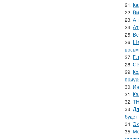
21.
Ка
22.
Ви
23.
А 
24.
Ат
25.
Вс
26.
Ше
восьм
27.
Г.
28.
Се
29.
Ко
приур
30.
Ин
31.
Кв
32.
TH
33.
Дл
будет
34.
Эк
35.
Мо
гарде