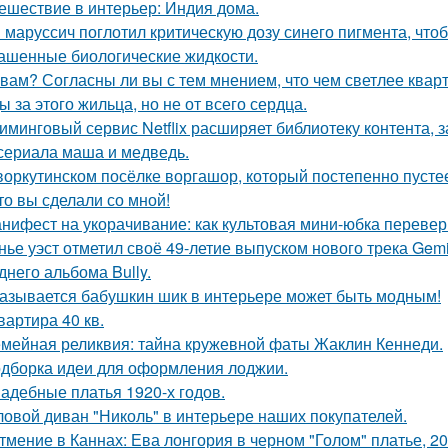
ешествие в интерьер: Индия дома.
 маруссич поглотил критическую дозу синего пигмента, что
ашенные биологические жидкости.
 вам? Согласны ли вы с тем мнением, что чем светлее квар
ы за этого жильца, но не от всего сердца.
иминговый сервис Netflix расширяет библиотеку контента, 
сериала маша и медведь.
воркутинском посёлке воргашор, который постепенно пусте
то вы сделали со мной!
нифест на укорачивание: как культовая мини-юбка перевер
нье уэст отметил своё 49-летие выпуском нового трека Gemi
днего альбома Bully.
азывается бабушкин шик в интерьере может быть модным!
квартира 40 кв.
мейная реликвия: тайна кружевной фаты Жаклин Кеннеди.
дборка идеи для оформления лоджии.
адебные платья 1920-х годов.
ловой диван "Николь" в интерьере наших покупателей.
тмение в Каннах: Ева лонгория в черном "Голом" платье, 20