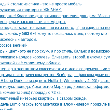
ждый столик из спила - это не просто мебель.
зуализация квартиры в ЖК ЗНАК.
продаже! Красивое декоративное растение для дома "Аглон
мосфера изысканности и комфорта.
ю неделю какая-то выпавшая из-за погоды) но ездила на вс
сть колёс у G63 6x6 кому-то показалось мало, поэтому кто
иколёсный автодом.
 ростов великий.
рый цвет - это не про скуку, а про стиль, баланс и возможно
ллекцию нарядов королевы Елизаветы второй, включая сумо
оченной к её столетнему юбилею.
терьер в элегантном классическом стиле с современными 
артира в историческом центре Выборга, в финском доме пос
E Long Dark - эпизод пять Hotfix 1 (Wintermute v 2. 23) (часть 
я искусствоведа. Архитектор Мария родионовская оформил
 в комментариях) площадью 72 кв.
лектичный интерьер квартиры в старом фонде.
дель Lumio M скрытого монтажа в алюминиевом профиле в 
робной!