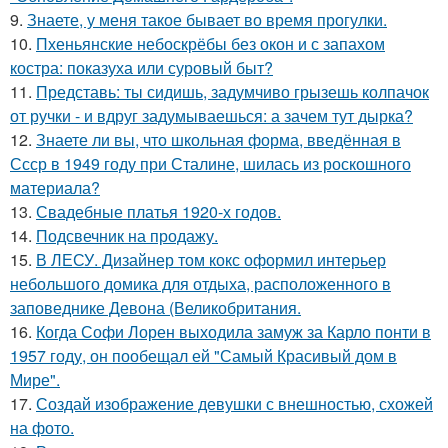
9.
Знаете, у меня такое бывает во время прогулки.
10.
Пхеньянские небоскрёбы без окон и с запахом
костра: показуха или суровый быт?
11.
Представь: ты сидишь, задумчиво грызешь колпачок
от ручки - и вдруг задумываешься: а зачем тут дырка?
12.
Знаете ли вы, что школьная форма, введённая в
Ссср в 1949 году при Сталине, шилась из роскошного
материала?
13.
Свадебные платья 1920-х годов.
14.
Подсвечник на продажу.
15.
В ЛЕСУ. Дизайнер том кокс оформил интерьер
небольшого домика для отдыха, расположенного в
заповеднике Девона (Великобритания.
16.
Когда Софи Лорен выходила замуж за Карло понти в
1957 году, он пообещал ей "Самый Красивый дом в
Мире".
17.
Создай изображение девушки с внешностью, схожей
на фото.