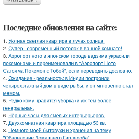
читать дальше →
Последние обновления на сайте:
1.
Уютная светлая квартира в лучах солнца.
2.
Супер - современный потолок в ванной комнате!
3.
Аэропорт ното в японском городе вадзима украсили
покемонами и переименовали в "Аэропорт Ното
Сатояма Покемон с Тобой", если переводить дословно.
4.
Ожидание - реальность: в Индии построили
четырехэтажный дом в виде рыбы, и он мгновенно стал
мемом.
5.
Редко кому нравится уборка (и уж тем более
генеральная.
6.
Чёрные часы для смелых интерьерьеров.
7.
Двухкомнатная квартира площадью 53 кв.
8.
Немного моей бытовухи и хранения на тему
"Обновление Домашнего Гардероба".