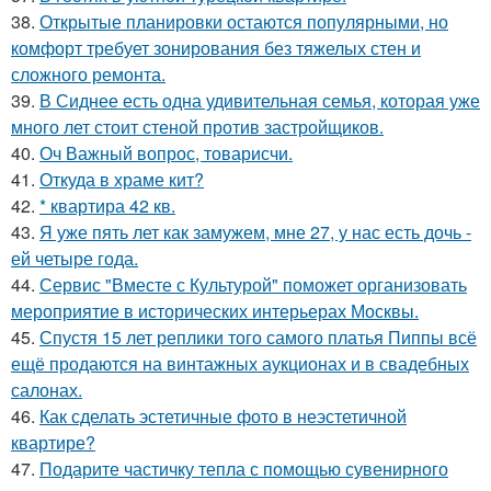
38.
Открытые планировки остаются популярными, но
комфорт требует зонирования без тяжелых стен и
сложного ремонта.
39.
В Сиднее есть одна удивительная семья, которая уже
много лет стоит стеной против застройщиков.
40.
Оч Важный вопрос, товарисчи.
41.
Откуда в храме кит?
42.
* квартира 42 кв.
43.
Я уже пять лет как замужем, мне 27, у нас есть дочь -
ей четыре года.
44.
Сервис "Вместе с Культурой" поможет организовать
мероприятие в исторических интерьерах Москвы.
45.
Спустя 15 лет реплики того самого платья Пиппы всё
ещё продаются на винтажных аукционах и в свадебных
салонах.
46.
Как сделать эстетичные фото в неэстетичной
квартире?
47.
Подарите частичку тепла с помощью сувенирного