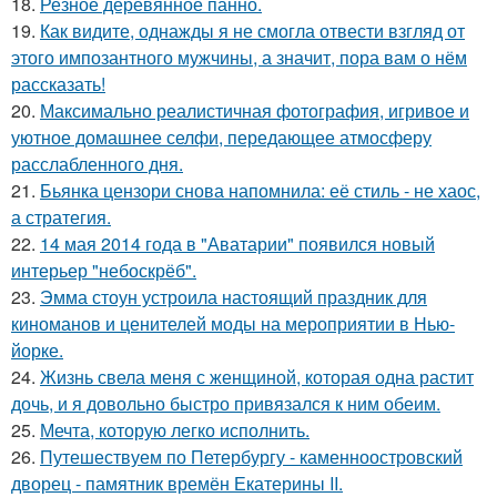
18.
Резное деревянное панно.
19.
Как видите, однажды я не смогла отвести взгляд от
этого импозантного мужчины, а значит, пора вам о нём
рассказать!
20.
Максимально реалистичная фотография, игривое и
уютное домашнее селфи, передающее атмосферу
расслабленного дня.
21.
Бьянка цензори снова напомнила: её стиль - не хаос,
а стратегия.
22.
14 мая 2014 года в "Аватарии" появился новый
интерьер "небоскрёб".
23.
Эмма стоун устроила настоящий праздник для
киноманов и ценителей моды на мероприятии в Нью-
йорке.
24.
Жизнь свела меня с женщиной, которая одна растит
дочь, и я довольно быстро привязался к ним обеим.
25.
Мечта, которую легко исполнить.
26.
Путешествуем по Петербургу - каменноостровский
дворец - памятник времён Екатерины II.