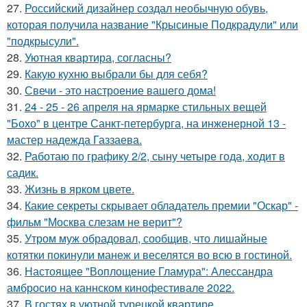
27.
Российский дизайнер создал необычную обувь,
которая получила название "Крысиные Подкрадули" или
"подкрысули".
28.
Уютная квартира, согласны?
29.
Какую кухню выбрали бы для себя?
30.
Свечи - это настроение вашего дома!
31.
24 - 25 - 26 апреля на ярмарке стильных вещей
"Бохо" в центре Санкт-петербурга, на инженерной 13 -
мастер надежда Газзаева.
32.
Работаю по графику 2/2, сыну четыре года, ходит в
садик.
33.
Жизнь в ярком цвете.
34.
Какие секреты скрывает обладатель премии "Оскар" -
фильм "Москва слезам не верит"?
35.
Утром муж обрадовал, сообщив, что лишайные
котятки покинули манеж и веселятся во всю в гостиной.
36.
Настоящее "Воплощение Гламура": Алессандра
амбросио на каннском кинофестивале 2022.
37.
В гостях в уютной турецкой квартире.