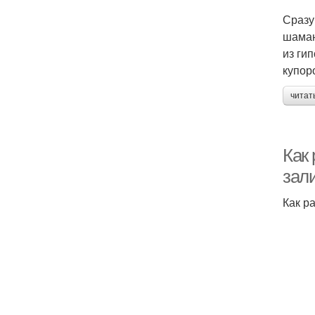
Сразу
шаман
из ги
купоро
читат
Как 
зал
Как р