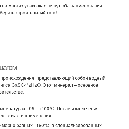
о на многих упаковках пишут оба наименования
берите строительный гипс!
шагом
о происхождения, представляющий собой водный
гипса CaSO4*2H2O. Этот минерал – основное
оительстве.
емпературах +95…+100°C. После измельчения
ие области применения.
римерно равных +180°C, в специализированных