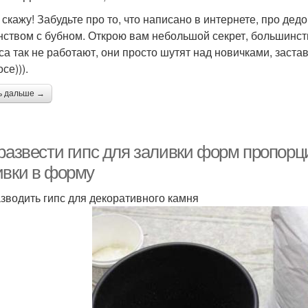
 скажу! Забудьте про то, что написано в интернете, про дед
ством с бубном. Открою вам небольшой секрет, большинс
пса так не работают, они просто шутят над новичками, заста
се))).
ь дальше →
развести гипс для заливки форм пропорци
ивки в форму
азводить гипс для декоративного камня