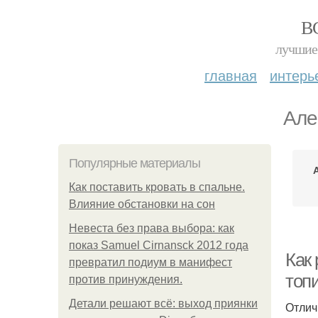
В
лучшие 
главная
интерь
Але
Популярные материалы
Как поставить кровать в спальне.
Влияние обстановки на сон
Невеста без права выбора: как
показ Samuel Cirnansck 2012 года
Как 
превратил подиум в манифест
топ
против принуждения.
Детали решают всё: выход приянки
Отлич