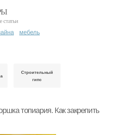
РЫ
е статьи
зайна
мебель
Строительный
са
гипс
горшка топиария. Как закрепить