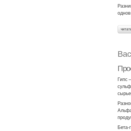
Разни
однов
читат
Вас
Про
Гипс 
сульф
сырье
Разно
Альфа
проду
Бета-