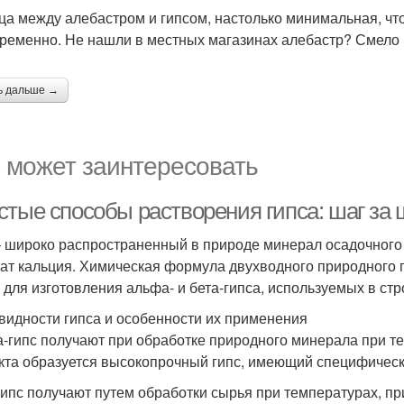
ца между алебастром и гипсом, настолько минимальная, чт
ременно. Не нашли в местных магазинах алебастр? Смело 
ь дальше →
 может заинтересовать
стые способы растворения гипса: шаг за 
– широко распространенный в природе минерал осадочног
ат кальция. Химическая формула двухводного природного 
 для изготовления альфа- и бета-гипса, используемых в стр
видности гипса и особенности их применения
-гипс получают при обработке природного минерала при т
кта образуется высокопрочный гипс, имеющий специфическ
гипс получают путем обработки сырья при температурах, п