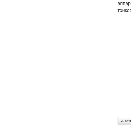
аппар
тонко
читат