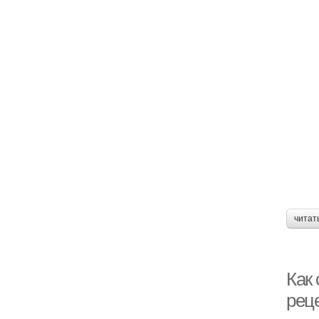
читат
Как 
рец