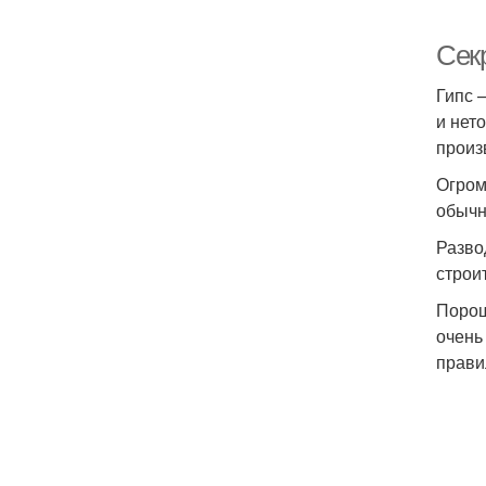
Сек
Гипс 
и нет
произ
Огром
обычн
Разво
строи
Порош
очень
прави