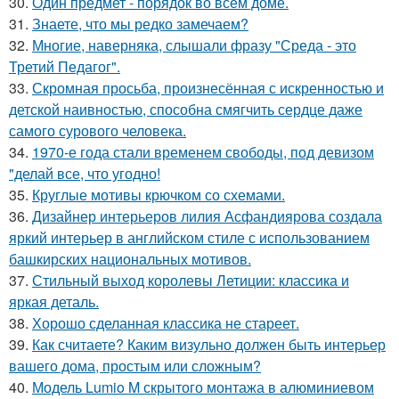
30.
Один предмет - порядок во всём доме.
31.
Знаете, что мы редко замечаем?
32.
Многие, наверняка, слышали фразу "Среда - это
Третий Педагог".
33.
Скромная просьба, произнесённая с искренностью и
детской наивностью, способна смягчить сердце даже
самого сурового человека.
34.
1970-е года стали временем свободы, под девизом
"делай все, что угодно!
35.
Круглые мотивы крючком со схемами.
36.
Дизайнер интерьеров лилия Асфандиярова создала
яркий интерьер в английском стиле с использованием
башкирских национальных мотивов.
37.
Стильный выход королевы Летиции: классика и
яркая деталь.
38.
Хорошо сделанная классика не стареет.
39.
Как считаете? Каким визульно должен быть интерьер
вашего дома, простым или сложным?
40.
Модель Lumio M скрытого монтажа в алюминиевом