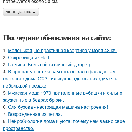
потребуется около 50 см.
читать дальше →
Последние обновления на сайте:
1.
Маленькая, но практичная квартира у моря 48 кв.
2.
Сокровища из Hoff.
3.
Гатчина. Большой гатчинский дворец.
4.
В прошлом посте я вам показывала фасад и сад
гостевого дома O'27 сильвупле, где мы находимся в
небольшой поездке.
5.
Мужская мода 1970 приталенные рубашки и сильно
зауженные в бедрах брюки.
6.
Оля бузова - настоящая машина настроения!
7.
Возрожденная из пепла.
8.
Нейробиология дома и уюта: почему нам важно своё
пространство.