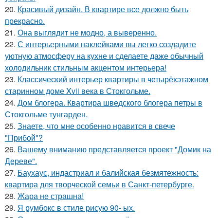
20.
Красивый дизайн. В квартире все должно быть
прекрасно.
21.
Она выглядит не модно, а выверенно.
22.
С интерьерными наклейками вы легко создадите
уютную атмосферу на кухне и сделаете даже обычный
холодильник стильным акцентом интерьера!
23.
Классический интерьер квартиры в четырёхэтажном
старинном доме Xvii века в Стокгольме.
24.
Дом блогера. Квартира шведского блогера петры в
Стокгольме тунгарден.
25.
Знаете, что мне особенно нравится в свече
"Прибой"?
26.
Вашему вниманию представляется проект "Домик на
Дереве".
27.
Баухаус, индастриал и балийская безмятежность:
квартира для творческой семьи в Санкт-петербурге.
28.
Жара не страшна!
29.
Я румбокс в стиле рисую 90- ых.