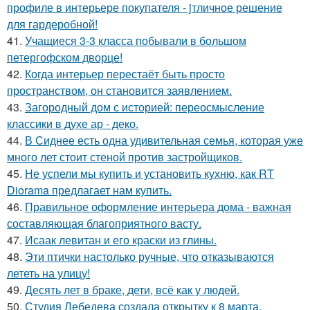
профиле в интерьере покупателя - jтличное решение
для гардеробной!
41.
Учащиеся 3-3 класса побывали в большом
петергофском дворце!
42.
Когда интерьер перестаёт быть просто
пространством, он становится заявлением.
43.
Загородный дом с историей: переосмысление
классики в духе ар - деко.
44.
В Сиднее есть одна удивительная семья, которая уже
много лет стоит стеной против застройщиков.
45.
Не успели мы купить и установить кухню, как RT
Diorama предлагает нам купить.
46.
Правильное оформление интерьера дома - важная
составляющая благоприятного васту.
47.
Исаак левитан и его краски из глины.
48.
Эти птички настолько ручные, что отказываются
лететь на улицу!
49.
Десять лет в браке, дети, всё как у людей.
50.
Студия Лебедева создала открытку к 8 марта,