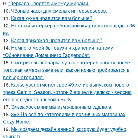
9.
"Зеркала - порталы между мирами.
10.
Чёрные часы для смелых интерьерьеров.
11.
Какая кухня нравится вам больше?
12.
Нежный интерьер небольшой квартиры площадью 36
кв.
13.
Какая прихожая нравится вам больше?
14.
Немного моей бытовухи и хранения на тему
"Обновление Домашнего Гардероба".
15.
Смотритель зоопарка чуть не потерял работу после
того, как камеры заметили, как он ночью пробирается в
вольер к горилле.
16.
Канье уэст отметил своё 49-летие выпуском нового
трека Gemini Season, который вошёл в делюкс - версию
его последнего альбома Bully.
17.
Эльза хоск минимализм желанным сделала.
18.
3=2 На всё по категориям в розничных магазинах
Cozy Home.
19.
Мы создаём дизайн ванной, которую будет удобно
убирать.