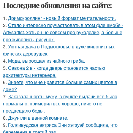
Последние обновления на сайте:
1.
Дримскроллинг - новый формат мечтательности.
2.
Стало интересно поучаствовать в этом флешмобе -
Artvsartist, хоть он не совсем про рукоделие, а больше
про живопись, рисунок.
3.
Уютная дача в Подмосковье в духе живописных
финских деревушек.
4.
Мода, выросшая из чайного гриба.
5.
Савона 2 в - когда дверь становится частью
архитектуры интерьера.
6.
Знаете, что мне нравится больше самих цветов в
доме?
7.
Заказала шорты мужу, в пункте выдачи всё было
нормально, примерил все хорошо, ничего не
предвещало беды.
8.
Джунгли в ванной комнате.
9.
Голливудская актриса Энн хэтэуэй сообщила, что
беременна в третий раз.