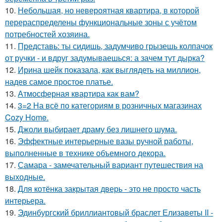
10.
Небольшая, но невероятная квартира, в которой
перераспределены функциональные зоны с учётом
потребностей хозяина.
11.
Представь: ты сидишь, задумчиво грызешь колпачок
от ручки - и вдруг задумываешься: а зачем тут дырка?
12.
Ирина шейк показала, как выглядеть на миллион,
надев самое простое платье.
13.
Атмосферная квартира как вам?
14.
3=2 На всё по категориям в розничных магазинах
Cozy Home.
15.
Джоли выбирает драму без лишнего шума.
16.
Эффектные интерьерные вазы ручной работы,
выполненные в технике объемного декора.
17.
Самара - замечательный вариант путешествия на
выходные.
18.
Для котёнка закрытая дверь - это не просто часть
интерьера.
19.
Эдинбургский бриллиантовый браслет Елизаветы II -