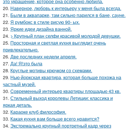
это украшение, которое она особенно любила.
20.
Наверное, любовь к интерьеру у меня была всегда.
21.
Были в аквапарке, там сильно парился в бане, сауне.
22.
Я румбокс в стиле рисую 90- ых.
23.
Яркие идеи дизайна ванной.
24.
> Крупный план селфи красивой молодой девушки.
25.
Просторная и светлая кухня выглядит очень
привлекательно.
26.
Две последних недели апреля.
27.
Да! Я!это была
28.
Круглые мотивы крючком со схемами.
29.
Нью-йоркская квартира, которая больше похожа на
частный музей.
30.
Cовременный интерьер квартиры площадью 43 кв.
31.
Стильный выход королевы Летиции: классика и
яркая деталь.
32.
Караоке клуб философия.
33.
Какая кухня вам больше всего нравится?
34.
Экстремально крупный портретный кадр через