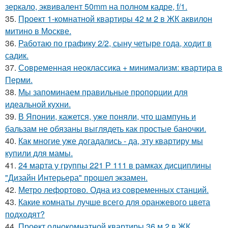
зеркало, эквивалент 50mm на полном кадре, f/1.
35.
Проект 1-комнатной квартиры 42 м 2 в ЖК аквилон
митино в Москве.
36.
Работаю по графику 2/2, сыну четыре года, ходит в
садик.
37.
Современная неоклассика + минимализм: квартира в
Перми.
38.
Мы запоминаем правильные пропорции для
идеальной кухни.
39.
В Японии, кажется, уже поняли, что шампунь и
бальзам не обязаны выглядеть как простые баночки.
40.
Как многие уже догадались - да, эту квартиру мы
купили для мамы.
41.
24 марта у группы 221 Р 111 в рамках дисциплины
"Дизайн Интерьера" прошел экзамен.
42.
Метро лефортово. Одна из современных станций.
43.
Какие комнаты лучше всего для оранжевого цвета
подходят?
44.
Проект однокомнатной квартиры 36 м 2 в ЖК