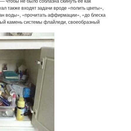
— чтобы не было соблазна скинуть её как
ал также входят задачи вроде «полить цветы»,
ан воды», «прочитать аффирмации», «до блеска
ьный камень системы флайледи, своеобразный