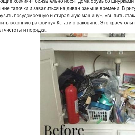
ющие хозяйки» обязательно носят дома обувь со шнурками 
ние тапочки и завалиться на диван раньше времени. В риту
рузить посудомоечную и стиральную машину», «выпить стак
тить кухонную раковину».Кстати о раковине. Это краеугол
л чистоты и порядка.