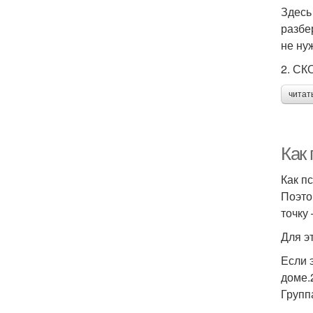
Здесь
разбе
не ну
2. С
читат
Как
Как п
Поэто
точку
Для э
Если 
доме.
Групп