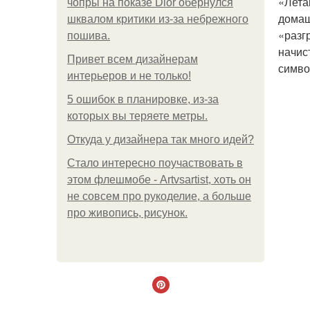
«Лета
чопры на показе Dior обернулся
домаш
шквалом критики из-за небрежного
«разг
пошива.
начис
Привет всем дизайнерам
симво
интерьеров и не только!
5 ошибок в планировке, из-за
которых вы теряете метры.
Откуда у дизайнера так много идей?
Стало интересно поучаствовать в
этом флешмобе - Artvsartist, хоть он
не совсем про рукоделие, а больше
про живопись, рисунок.