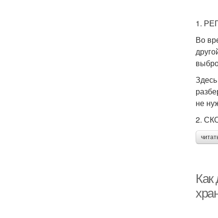
1. Р
Во вр
друго
выбро
Здесь
разбе
не ну
2. С
читат
Как
хра