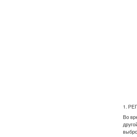
1. Р
Во вр
друго
выбро