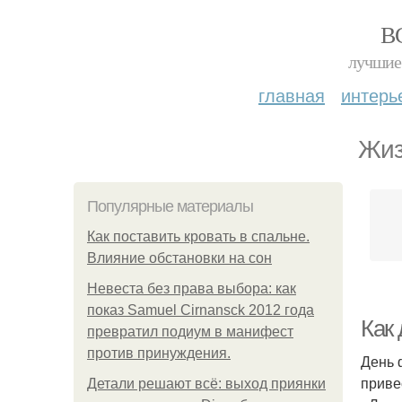
В
лучшие 
главная
интерь
Жиз
Популярные материалы
Как поставить кровать в спальне.
Влияние обстановки на сон
Невеста без права выбора: как
показ Samuel Cirnansck 2012 года
Как
превратил подиум в манифест
против принуждения.
День 
приве
Детали решают всё: выход приянки