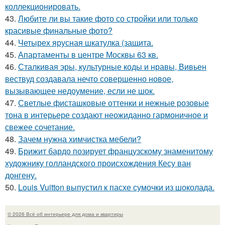
коллекционировать.
43.
Любите ли вы такие фото со стройки или только
красивые финальные фото?
44.
Четырех ярусная шкатулка (защита.
45.
Апартаменты в центре Москвы 63 кв.
46.
Сталкивая эры, культурные коды и нравы, Вивьен
вествуд создавала нечто совершенно новое,
вызывающее недоумение, если не шок.
47.
Светлые фисташковые оттенки и нежные розовые
тона в интерьере создают неожиданно гармоничное и
свежее сочетание.
48.
Зачем нужна химчистка мебели?
49.
Брижит бардо позирует французскому знаменитому
художнику голландского происхождения Кесу ван
донгену.
50.
Louis Vuitton выпустил к пасхе сумочки из шоколада.
© 2026 Всё об интерьере для дома и квартиры