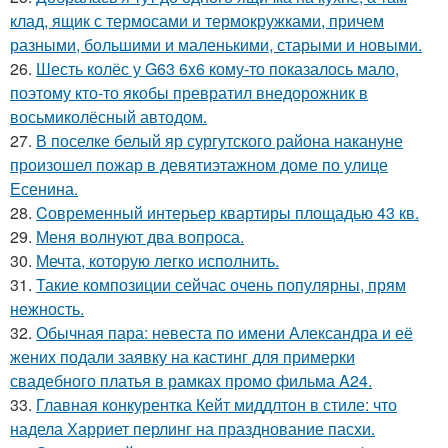
клад, ящик с термосами и термокружками, причем
разными, большими и маленькими, старыми и новыми.
26.
Шесть колёс у G63 6x6 кому-то показалось мало,
поэтому кто-то якобы превратил внедорожник в
восьмиколёсный автодом.
27.
В поселке белый яр сургутского района накануне
произошел пожар в девятиэтажном доме по улице
Есенина.
28.
Cовременный интерьер квартиры площадью 43 кв.
29.
Меня волнуют два вопроса.
30.
Мечта, которую легко исполнить.
31.
Такие композиции сейчас очень популярны, прям
нежность.
32.
Обычная пара: невеста по имени Александра и её
жених подали заявку на кастинг для примерки
свадебного платья в рамках промо фильма A24.
33.
Главная конкурентка Кейт миддлтон в стиле: что
надела Харриет перлинг на празднование пасхи.