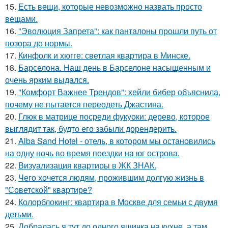
15.
Есть вещи, которые невозможно назвать просто
вещами.
16.
"Эволюция Запрета": как панталоны прошли путь от
позора до нормы.
17.
Кинфолк и хюгге: светлая квартира в Минске.
18.
Барселона. Наш день в Барселоне насыщенным и
очень ярким выдался.
19.
"Комфорт Важнее Трендов": хейли бибер объяснила,
почему не пытается переодеть Джастина.
20.
Глюк в матрице посреди фукуоки: дерево, которое
выглядит так, будто его забыли дорендерить.
21.
Alba Sand Hotel - отель, в котором мы остановились
на одну ночь во время поездки на юг острова.
22.
Визуализация квартиры в ЖК ЗНАК.
23.
Чего хочется людям, прожившим долгую жизнь в
"Советской" квартире?
24.
Колорблокинг: квартира в Москве для семьи с двумя
детьми.
25.
Добралась я тут до одного ящичка на кухне, а там