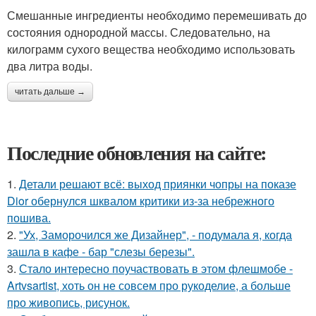
Смешанные ингредиенты необходимо перемешивать до
состояния однородной массы. Следовательно, на
килограмм сухого вещества необходимо использовать
два литра воды.
читать дальше →
Последние обновления на сайте:
1.
Детали решают всё: выход приянки чопры на показе
Dior обернулся шквалом критики из-за небрежного
пошива.
2.
"Ух, Заморочился же Дизайнер", - подумала я, когда
зашла в кафе - бар "слезы березы".
3.
Стало интересно поучаствовать в этом флешмобе -
Artvsartist, хоть он не совсем про рукоделие, а больше
про живопись, рисунок.