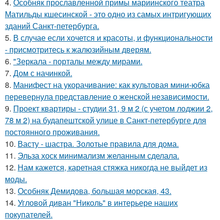
4.
Особняк прославленной примы мариинского театра
Матильды кшесинской - это одно из самых интригующих
зданий Санкт-петербурга.
5.
В случае если хочется и красоты, и функциональности
- присмотритесь к жалюзийным дверям.
6.
"Зеркала - порталы между мирами.
7.
Дом с начинкой.
8.
Манифест на укорачивание: как культовая мини-юбка
перевернула представление о женской независимости.
9.
Проект квартиры - студии 31, 9 м 2 (с учетом лоджии 2,
78 м 2) на будапештской улице в Санкт-петербурге для
постоянного проживания.
10.
Васту - шастра. Золотые правила для дома.
11.
Эльза хоск минимализм желанным сделала.
12.
Нам кажется, каретная стяжка никогда не выйдет из
моды.
13.
Особняк Демидова, большая морская, 43.
14.
Угловой диван "Николь" в интерьере наших
покупателей.