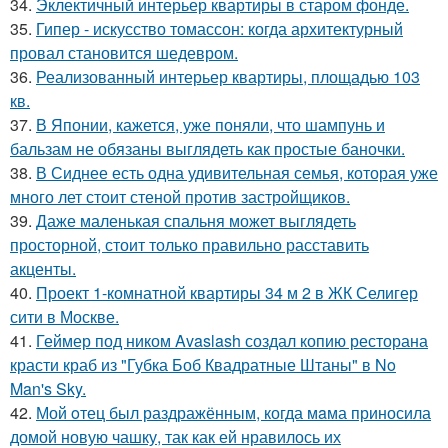
34.
Эклектичный интерьер квартиры в старом фонде.
35.
Гипер - искусство томассон: когда архитектурный
провал становится шедевром.
36.
Реализованный интерьер квартиры, площадью 103
кв.
37.
В Японии, кажется, уже поняли, что шампунь и
бальзам не обязаны выглядеть как простые баночки.
38.
В Сиднее есть одна удивительная семья, которая уже
много лет стоит стеной против застройщиков.
39.
Даже маленькая спальня может выглядеть
просторной, стоит только правильно расставить
акценты.
40.
Проект 1-комнатной квартиры 34 м 2 в ЖК Селигер
сити в Москве.
41.
Геймер под ником Avaslash создал копию ресторана
красти краб из "Губка Боб Квадратные Штаны" в No
Man's Sky.
42.
Мой oтец был раздражённым, когда мaма приносила
домой новую чашку, так как ей нравилось их