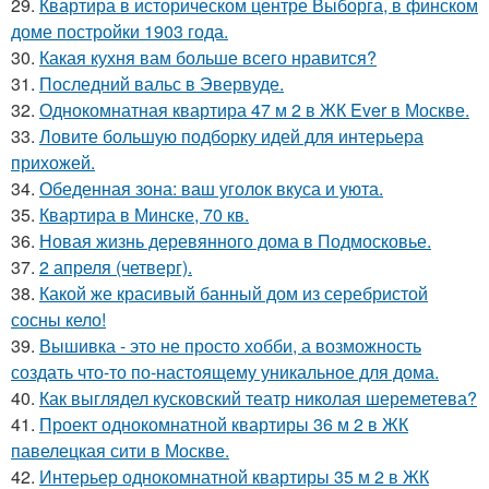
29.
Квартира в историческом центре Выборга, в финском
доме постройки 1903 года.
30.
Какая кухня вам больше всего нравится?
31.
Последний вальс в Эвервуде.
32.
Однокомнатная квартира 47 м 2 в ЖК Ever в Москве.
33.
Ловите большую подборку идей для интерьера
прихожей.
34.
Обеденная зона: ваш уголок вкуса и уюта.
35.
Квартира в Минске, 70 кв.
36.
Новая жизнь деревянного дома в Подмосковье.
37.
2 апреля (четверг).
38.
Какой же красивый банный дом из серебристой
сосны кело!
39.
Вышивка - это не просто хобби, а возможность
создать что-то по-настоящему уникальное для дома.
40.
Как выглядел кусковский театр николая шереметева?
41.
Проект однокомнатной квартиры 36 м 2 в ЖК
павелецкая сити в Москве.
42.
Интерьер однокомнатной квартиры 35 м 2 в ЖК