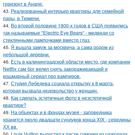
горизонт в Анапе.
43.
Реализованный интерьер квартиры для семейной
пары, в Тюмени.
44.
Во второй половине 1900-х годов в США появились
так называемые "Electric Eye Bears" - медведи со
стеклянными лампочками вместо глаз.
45.
Я вышла замуж за москвича, а сама родом из
небольшой деревни.
46.
Есть в калининградской области место, где компании
Netflix сам бог велел снять завораживающий и
кошмарный сериал про вампиров.
47.
Студия Лебедева создала открытку к 8 марта,
которая вызвала недовольство у женщин.
48.
Как сделать эстетичные фото в неэстетичной
квартире?
49.
На объектах и в фондах музея - заповедника
хранится около двадцати сундуков конца XIX - середины
ХХ вв.
50.
Louis Vuitton выпустил к пасхе сумочки из шоколада.