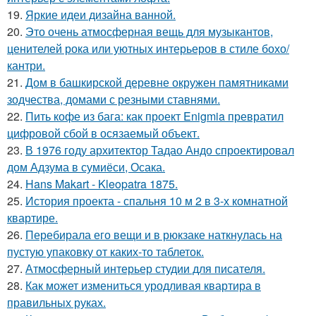
19.
Яркие идеи дизайна ванной.
20.
Это очень атмосферная вещь для музыкантов,
ценителей рока или уютных интерьеров в стиле бохо/
кантри.
21.
Дом в башкирской деревне окружен памятниками
зодчества, домами с резными ставнями.
22.
Пить кофе из бага: как проект Enigmia превратил
цифровой сбой в осязаемый объект.
23.
В 1976 году архитектор Тадао Андо спроектировал
дом Адзума в сумиёси, Осака.
24.
Hans Makart - Kleopatra 1875.
25.
История проекта - спальня 10 м 2 в 3-х комнатной
квартире.
26.
Перебирала его вещи и в рюкзаке наткнулась на
пустую упаковку от каких-то таблеток.
27.
Атмосферный интерьер студии для писателя.
28.
Как может измениться уродливая квартира в
правильных руках.