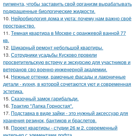
пигмента, чтобы заставить свой организм вырабатывать
подкрашенные биологические жидкости.
10.
Нейробиология дома и уюта: почему нам важно своё
пространство.
11.
Темная квартира в Москве с оранжевой ванной 77
кв.
12.
Шикарный ремонт небольшой квартиры.
13.
Сотрудники усадьбы Кусково провели
просветительскую встречу и экскурсию для участников и
ветеранов сво военно-инженерной академии.
14.
Нежные оттенки, рамочные фасады и лаконичные
детали - кухня, в которой сочетаются уют и современная
эстетика.
15.
Сказочный замок гарибальди.
16.
Трактир "Лапка Горностая".
17.
Подставка в виде зайки - это нужный аксессуар для
хранения резинок, бантиков и браслетов.
18.
Проект квартиры - студии 26 м 2. современный
интерьер с элементами лофта.