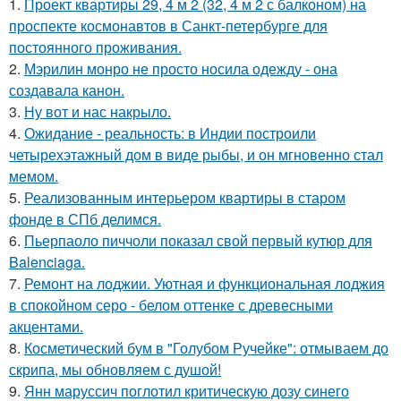
1.
Проект квартиры 29, 4 м 2 (32, 4 м 2 с балконом) на
проспекте космонавтов в Санкт-петербурге для
постоянного проживания.
2.
Мэрилин монро не просто носила одежду - она
создавала канон.
3.
Ну вот и нас накрыло.
4.
Ожидание - реальность: в Индии построили
четырехэтажный дом в виде рыбы, и он мгновенно стал
мемом.
5.
Реализованным интерьером квартиры в старом
фонде в СПб делимся.
6.
Пьерпаоло пиччоли показал свой первый кутюр для
Balenciaga.
7.
Ремонт на лоджии. Уютная и функциональная лоджия
в спокойном серо - белом оттенке с древесными
акцентами.
8.
Косметический бум в "Голубом Ручейке": отмываем до
скрипа, мы обновляем с душой!
9.
Янн маруссич поглотил критическую дозу синего