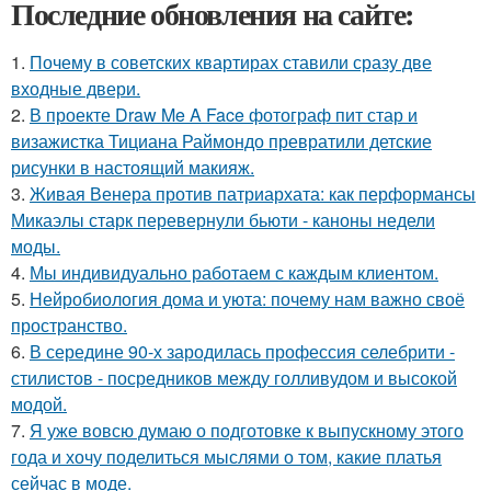
Последние обновления на сайте:
1.
Почему в советских квартирах ставили сразу две
входные двери.
2.
В проекте Draw Me A Face фотограф пит стар и
визажистка Тициана Раймондо превратили детские
рисунки в настоящий макияж.
3.
Живая Венера против патриархата: как перформансы
Микаэлы старк перевернули бьюти - каноны недели
моды.
4.
Мы индивидуально работаем с каждым клиентом.
5.
Нейробиология дома и уюта: почему нам важно своё
пространство.
6.
В середине 90-х зародилась профессия селебрити -
стилистов - посредников между голливудом и высокой
модой.
7.
Я уже вовсю думаю о подготовке к выпускному этого
года и хочу поделиться мыслями о том, какие платья
сейчас в моде.