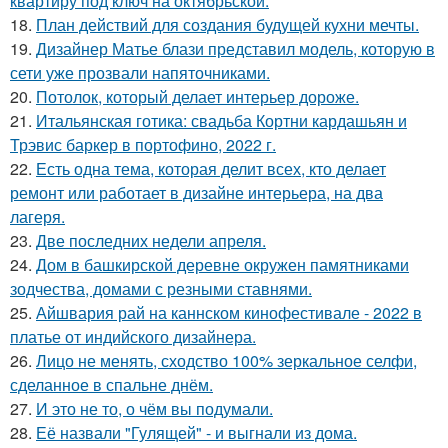
квартиру под ключ на октябрьской.
18.
План действий для создания будущей кухни мечты.
19.
Дизайнер Матье блази представил модель, которую в
сети уже прозвали напяточниками.
20.
Потолок, который делает интерьер дороже.
21.
Итальянская готика: свадьба Кортни кардашьян и
Трэвис баркер в портофино, 2022 г.
22.
Есть одна тема, которая делит всех, кто делает
ремонт или работает в дизайне интерьера, на два
лагеря.
23.
Две последних недели апреля.
24.
Дом в башкирской деревне окружен памятниками
зодчества, домами с резными ставнями.
25.
Айшвария рай на каннском кинофестивале - 2022 в
платье от индийского дизайнера.
26.
Лицо не менять, сходство 100% зеркальное селфи,
сделанное в спальне днём.
27.
И это не то, о чём вы подумали.
28.
Её назвали "Гулящей" - и выгнали из дома.