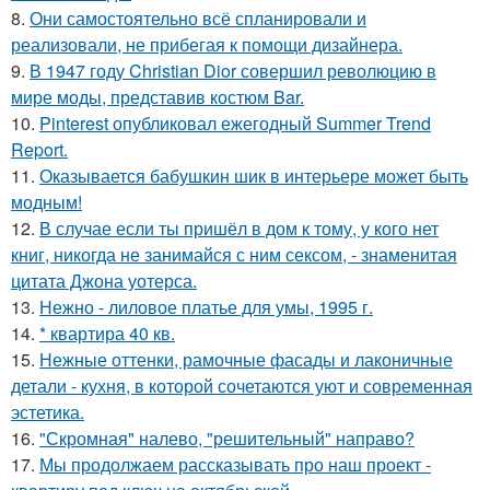
8.
Они самостоятельно всё спланировали и
реализовали, не прибегая к помощи дизайнера.
9.
В 1947 году Christian Dior совершил революцию в
мире моды, представив костюм Bar.
10.
Pinterest опубликовал ежегодный Summer Trend
Report.
11.
Оказывается бабушкин шик в интерьере может быть
модным!
12.
В случае если ты пришёл в дом к тому, у кого нет
книг, никогда не занимайся с ним сексом, - знаменитая
цитата Джона уотерса.
13.
Нежно - лиловое платье для умы, 1995 г.
14.
* квартира 40 кв.
15.
Нежные оттенки, рамочные фасады и лаконичные
детали - кухня, в которой сочетаются уют и современная
эстетика.
16.
"Скромная" налево, "решительный" направо?
17.
Мы продолжаем рассказывать про наш проект -