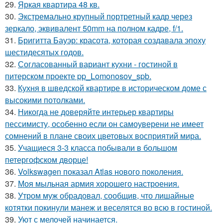
29.
Яркая квартира 48 кв.
30.
Экстремально крупный портретный кадр через
зеркало, эквивалент 50mm на полном кадре, f/1.
31.
Бригитта Бауэр: красота, которая создавала эпоху
шестидесятых годов.
32.
Согласованный вариант кухни - гостиной в
питерском проекте pp_Lomonosov_spb.
33.
Кухня в шведской квартире в историческом доме с
высокими потолками.
34.
Никогда не доверяйте интерьер квартиры
пессимисту, особенно если он самоуверени не имеет
сомнений в плане своих цветовых восприятий мира.
35.
Учащиеся 3-3 класса побывали в большом
петергофском дворце!
36.
Volkswagen показал Atlas нового поколения.
37.
Моя мыльная армия хорошего настроения.
38.
Утром муж обрадовал, сообщив, что лишайные
котятки покинули манеж и веселятся во всю в гостиной.
39.
Уют с мелочей начинается.