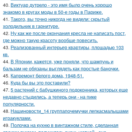
40.
Виктуар дутрело - это имя было очень хорошо
знакомо в кругах моды в 50-е годы в Париже.
41.
Такого, вы точно никогда не видели: скрытый
холодильник в гарнитуре.
42.
Ну как же после окончания кресла не написать пост,
где можно такую красоту вообще повесить.
43.
Реализованный интерьер квартиры, площадью 103
кв.
44.
В Японии, кажется, уже поняли, что шампунь и
бальзам не обязаны выглядеть как простые баночки.
45.
Капремонт белого дома, 1948-51.
46.
Куда бы вы это поставили?
47.
5 растений с бабушкиного подоконника, которых еще
недавно стыдились, а теперь они - на пике
популярности.
48.
Нашиновости_14 группапочемучки лепкасмалышами
игракуклами.
49.
Полочка на кухню в винтажном стиле, сделанная