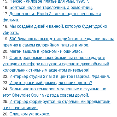
15.
Нежно - лиловое платье для умы, 1995 г.
16.
Бояться надо не тарелочниц, а ремонтниц.
17.
Дьявол носит Prada 2: во что одеты персонажи
фильма.
18.
Мы создаём дизайн ванной, которую будет удобно
убирать.
19.
500 буханок на выход: нигерийская звезда пришла на
премию в самом калорийном платье в мире.
20.
Меган вышла в красном - и ошиблась.
21.
С интерьерными наклейками вы легко создадите
уютную атмосферу на кухне и сделаете даже обычный
холодильник стильным акцентом интерьера!
22.
Интерьер студии 27 м 2 в центре Парижа, Франция.
23.
Ищите красивый домик для своих цветов?
24.
Большинство кемперов медленные и скучные, но
этот Chevrolet C30 1972 года совсем другой.
25.
Интерьер формируется не отдельными предметами,
а их сочетаниями.
26.
Слишком уж похоже.