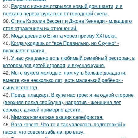
37.
Рядом с нижним открылся новый дом шанти, и я
поехала перезагружаться от городской суеты.
38.
Стиль Кэролин бессетт и Джона Кеннеди - младшего
стал отражением их отношений.
39.
Мода древнего Египта через призму ХХI века.
40.
Когда уходишь от "всё Правильно, но Скучно" -
включается магия.
41.
У нас уже давно есть любимый семейный ресторан, в
котором для детей игровая, и вкусная кухня.
42.
Мы с мужем молодые, нам чуть больше двадцати,
вместе уже несколько лет, есть маленький ребёнок -
сыну всего год.
43.
Поезд, плацкарт. В купе нас трое: я на одной стороне
(верхняя полка свободна), напротив - женщина лет
сорока с дочкой примерно десяти.
44.
Мимоза комнатная акация серебристая.
45.
Ваза корсет. Что-то я так увлеклась подготовкой к
пасхе, что совсем забыла про вазу.