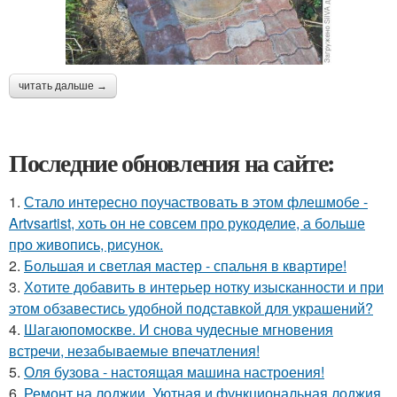
читать дальше →
Последние обновления на сайте:
1.
Стало интересно поучаствовать в этом флешмобе -
Artvsartist, хоть он не совсем про рукоделие, а больше
про живопись, рисунок.
2.
Большая и светлая мастер - спальня в квартире!
3.
Хотите добавить в интерьер нотку изысканности и при
этом обзавестись удобной подставкой для украшений?
4.
Шагаюпомоскве. И снова чудесные мгновения
встречи, незабываемые впечатления!
5.
Оля бузова - настоящая машина настроения!
6.
Ремонт на лоджии. Уютная и функциональная лоджия