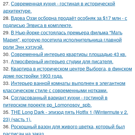
27.
Современная кухня - гостиная в исторической
архитектуре.
28.
Вдова Оззи осборна продаёт особняк за $17 млн - с
подписью Элвиса в комплекте.
29.
В Нью-йорке состоялась премьера фильма "Мать
Мария", которую посетила исполнительница главной
роли Энн хэтэуэй.
30.
Cовременный интерьер квартиры площадью 43 кв.
31.
Атмосферный интерьер студии для писателя.
32.
Квартира в историческом центре Выборга, в финском
доме постройки 1903 года.
33.
Интерьер ванной комнаты выполнен в элегантном
классическом стиле с современными нотками.
34.
Согласованный вариант кухни - гостиной в
питерском проекте pp_Lomonosov_spb.
35.
THE Long Dark - эпизод пять Hotfix 1 (Wintermute v 2.
23) (часть 1).
36.
Роскошный вазон для живого цветка, который был
расписан на заказ.