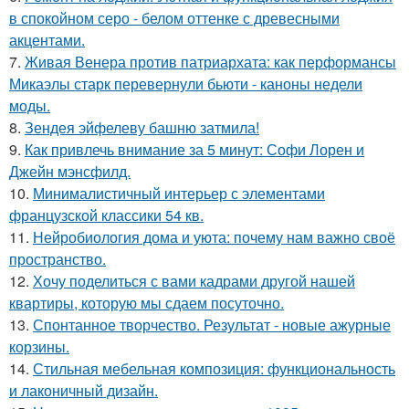
в спокойном серо - белом оттенке с древесными
акцентами.
7.
Живая Венера против патриархата: как перформансы
Микаэлы старк перевернули бьюти - каноны недели
моды.
8.
Зендея эйфелеву башню затмила!
9.
Как привлечь внимание за 5 минут: Софи Лорен и
Джейн мэнсфилд.
10.
Минималистичный интерьер с элементами
французской классики 54 кв.
11.
Нейробиология дома и уюта: почему нам важно своё
пространство.
12.
Хочу поделиться с вами кадрами другой нашей
квартиры, которую мы сдаем посуточно.
13.
Спонтанное творчество. Результат - новые ажурные
корзины.
14.
Стильная мебельная композиция: функциональность
и лаконичный дизайн.