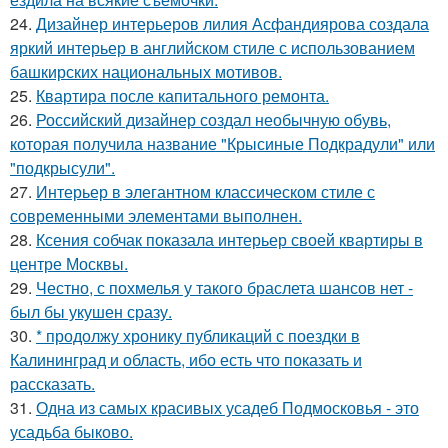
24.
Дизайнер интерьеров лилия Асфандиярова создала
яркий интерьер в английском стиле с использованием
башкирских национальных мотивов.
25.
Квартира после капитального ремонта.
26.
Российский дизайнер создал необычную обувь,
которая получила название "Крысиные Подкрадули" или
"подкрысули".
27.
Интерьер в элегантном классическом стиле с
современными элементами выполнен.
28.
Ксения собчак показала интерьер своей квартиры в
центре Москвы.
29.
Честно, с похмелья у такого браслета шансов нет -
был бы укушен сразу.
30.
* продолжу хронику публикаций с поездки в
Калининград и область, ибо есть что показать и
рассказать.
31.
Одна из самых красивых усадеб Подмосковья - это
усадьба быково.