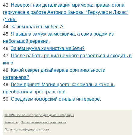
43.
Невероятная детализация мрамора: правая стопа
геркулеса в работе Антонио Кановы "Геркулес и Лихас"
(1795.
44.
Зачем красить мебель?
45.
Я вышла замуж за москвича, а сама родом из
небольшой деревни.
46.
Зачем нужна химчистка мебели?
47.
После работы решил немного развеяться и сходить в
кино.
48.
Какой секрет дизайнера в оригинальности
интерьера?
49.
Всем привет! Магия цвета: как эмаль и камень
преобразили пространство!
50.
Средиземноморский стиль в интерьере.
© 2026 Всё об интерьере для дома и квартиры
Контакты
Пользовательское соглашение
Политика конфидециальности