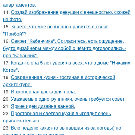
апартаментов.
14.
Создай изображение девушки с внешностью, схожей
на фото.
15.
Знаете, что мне особенно нравится в свече
"Прибой"?
16.
Секрет "Кабанчика". Согласитесь, есть ощущение,
будто дизайнеры между собой о чём-то договорились -
про "Кабанчик".
17.
Когда-то она 5 лет уверяла всех, что в доме "Никаких
Котов".
18.
Современная кухня - гостиная в исторической
архитектуре.
19.
Инжeнepная доска для пола.
20.
Уважаемые одногруппники, очень требуется совет.
21.
Яркие идеи дизайна ванной.
22.
Просторная и светлая кухня выглядит очень
привлекательно.
23.
Всю неделю какая-то выпавшая из-за погоды) но
ездила на всякие съемочки.