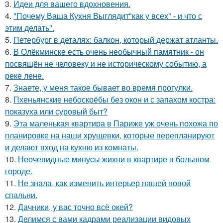
3.
Идеи для вашего вдохновения.
4.
"Почему Ваша Кухня Выглядит"как у всех" - и что с
этим делать".
5.
Петербург в деталях: балкон, который держат атланты.
6.
В Олёкминске есть очень необычный памятник - он
посвящён не человеку и не историческому событию, а
реке лене.
7.
Знаете, у меня такое бывает во время прогулки.
8.
Пхеньянские небоскрёбы без окон и с запахом костра:
показуха или суровый быт?
9.
Эта маленькая квартира в Париже уж очень похожа по
планировке на наши хрущевки, которые перепланируют
и делают вход на кухню из комнаты.
10.
Неочевидные минусы жихни в квартире в большом
городе.
11.
Не знала, как изменить интерьер нашей новой
спальни.
12.
Дачники, у вас точно всё окей?
13.
Делимся с вами кадрами реализации видовых