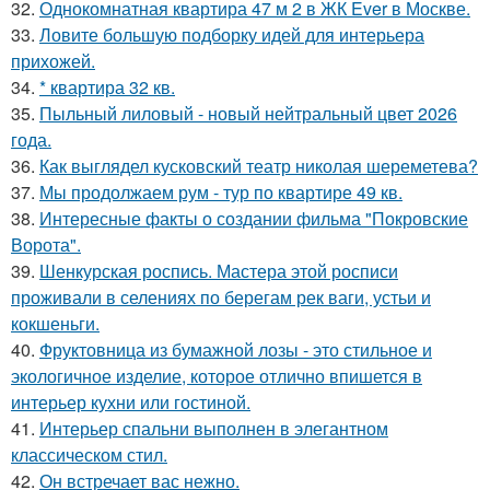
32.
Однокомнатная квартира 47 м 2 в ЖК Ever в Москве.
33.
Ловите большую подборку идей для интерьера
прихожей.
34.
* квартира 32 кв.
35.
Пыльный лиловый - новый нейтральный цвет 2026
года.
36.
Как выглядел кусковский театр николая шереметева?
37.
Мы продолжаем рум - тур по квартире 49 кв.
38.
Интересные факты о создании фильма "Покровские
Ворота".
39.
Шенкурская роспись. Мастера этой росписи
проживали в селениях по берегам рек ваги, устьи и
кокшеньги.
40.
Фруктовница из бумажной лозы - это стильное и
экологичное изделие, которое отлично впишется в
интерьер кухни или гостиной.
41.
Интерьер спальни выполнен в элегантном
классическом стил.
42.
Он встречает вас нежно.